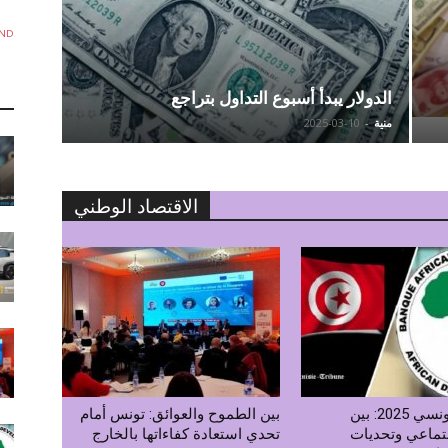
ND
الدولار يبدأ أسبوع التداول بتراجع
منية
-
2025-03-10
الاقتصاد الوطني
الاقتصاد التونسي 2025: بين
بين الطموح والعوائق: تونس أمام
تماعي وتحديات
تحدي استعادة كفاءاتها بالخارج