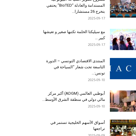
المستدامة والعادلة “BioTED” يحتفي
بتخرج 26 مستشارا...
2025-09-17
مع سيليكتا الحلمة تكتبها صغير و تعيشها
كبير …
2025-09-17
المنتدى الاقتصادي التونسي – الدورة
التاسعة تحت شعار “السياحة في
تونس:...
2025-09-10
أبوظبي العالمي (ADGM) أكبر مركز
مالي دولي في منطقة الشرق الأوسط...
2025-09-10
أسواق الأسهم الخليجية تستمر في
تراجعها‎
2025-09-09