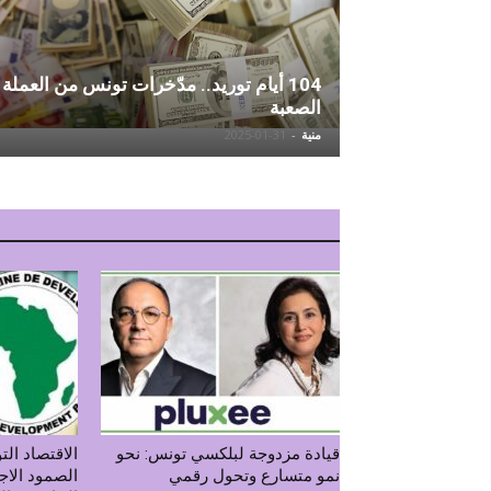
104 أيام توريد.. مدّخرات تونس من العملة
الصعبة
منية
-
2025-01-31
قيادة مزدوجة لبلكسي تونس: نحو
نمو متسارع وتحول رقمي
الصمود الاج