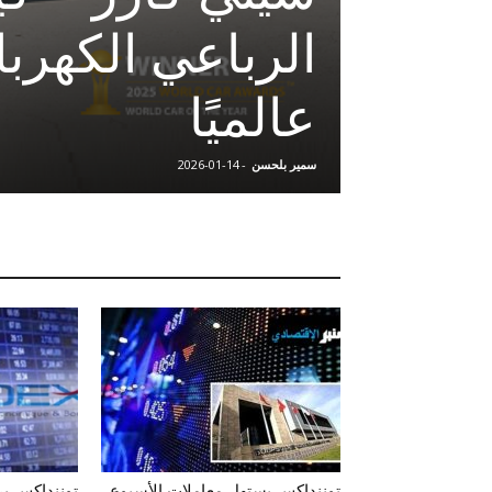
- آخر الأخبار
بين الطموح وال
كفاءاتها بالخارج
سمير بلحسن
-
2025-12-26
توننداكس يستهل معاملات الأسبوع