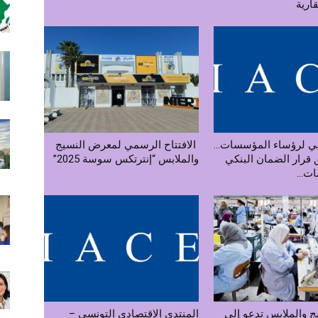
قارية
ربي لرؤساء المؤسسات…
الافتتاح الرسمي لمعرض النسيج
ق قرار الضمان البنكي
والملابس “إنترتكس سوسة 2025”
...
ج والملابس تدعو إلى
المنتدى الاقتصادي التونسي –