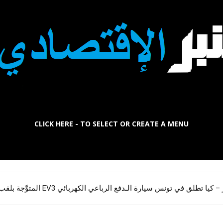
CLICK HERE - TO SELECT OR CREATE A MENU
La
 والعوائق: تونس أمام تحدي استعادة كفاءاتها بالخارج
 كيا تطلق في تونس سيارة الـدفع الرباعي الكهربائي EV3 المتوَّجة بلقب سيارة العام عالميًا
Tribune