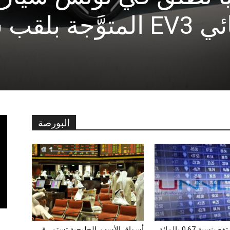
عوائق: تونس أمام تحدي
البورصة
توننداكس يرتفع بنسبة 0,67 بالمائة
أسواق الأسهم الخليجية تستمر في