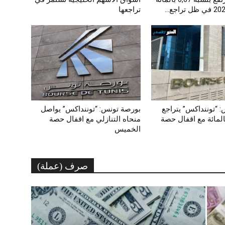
تراجعها‎
 “توننداكس” يتراجع
بورصة تونس: “توننداكس” يواصل
سبة 5ر0 بالمائة مع اقفال حصة
منحاه التنازلي مع اقفال حصة
الخميس
صرف (عملة)