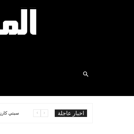
اخبار عاجلة
بين الطموح
سيتي كارز –