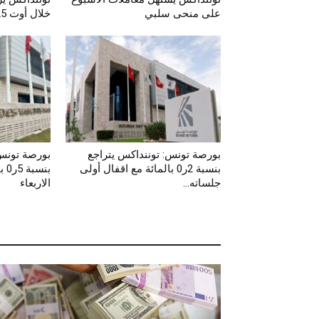
على منحى سلبي
خلال أوت 2025 في ظل تراجع...
بورصة تونس: توننداكس يتراجع
بورصة تونس:
بنسبة 2ر0 بالمائة مع اقفال أولى
بن
جلساته...
الاربعاء