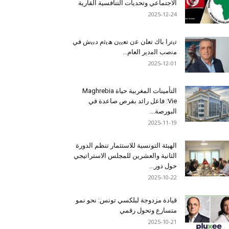
الاجتماعي وتحديات التنافسية القارية
2025-12-24
ﺗﯾﺗرا ﺑﺎك ﺗﻌﻠن ﻋن ﺗﻌﯾﯾن ھﯾﺛم دﺑﯾش ﻓﻲ
ﻣﻧﺻب اﻟﻣدﯾر اﻟﻌﺎم...
2025-12-01
التأمينات المغربية حياة Maghrebia
Vie: فاعل رائد بفرص صاعدة في
البورصة...
2025-11-19
الهيئة التونسية للاستثمار تنظم الدورة
الثانية والعشرين للمجلس الاستراتيجي
حول دور...
2025-10-22
قيادة مزدوجة لبلكسي تونس: نحو نمو
متسارع وتحول رقمي
2025-10-21