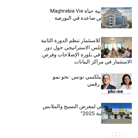
التأمينات المغربية حياة Maghrebia Vie:
فاعل رائد بفرص صاعدة في البورصة
(+34.8%)
الهيئة التونسية للاستثمار تنظم الدورة الثانية
والعشرين للمجلس الاستراتيجي حول دور
القطاع الخاص في بلورة الإصلاحات وفرص
الاستثمار في مراكز البيانات
قيادة مزدوجة لبلكسي تونس: نحو نمو
متسارع وتحول رقمي
الافتتاح الرسمي لمعرض النسيج والملابس
“إنترتكس سوسة 2025”