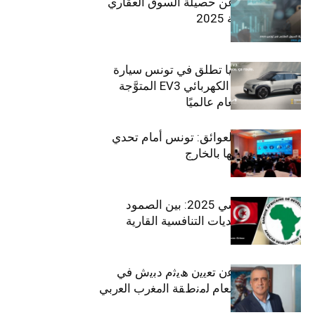
مبوب تكشف عن حصيلة السوق العقاري
في تونس لسنة 2025
سيتي كارز – كيا تطلق في تونس سيارة
الـدفع الرباعي الكهربائي EV3 المتوَّجة
بلقب سيارة العام عالميًا
بين الطموح والعوائق: تونس أمام تحدي
استعادة كفاءاتها بالخارج
الاقتصاد التونسي 2025: بين الصمود
الاجتماعي وتحديات التنافسية القارية
ﺗﯾﺗرا ﺑﺎك ﺗﻌﻠن ﻋن ﺗﻌﯾﯾن ھﯾﺛم دﺑﯾش ﻓﻲ
ﻣﻧﺻب اﻟﻣدﯾر اﻟﻌﺎم ﻟﻣﻧطﻘﺔ اﻟﻣﻐرب اﻟﻌرﺑﻲ
وﻏرب أﻓرﯾﻘﯾﺎ