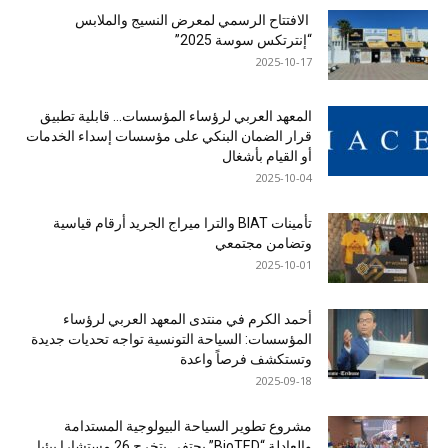
الافتتاح الرسمي لمعرض النسيج والملابس
“إنترتكس سوسة 2025”
2025-10-17
المعهد العربي لرؤساء المؤسسات… قابلية تطبيق
قرار الضمان البنكي على مؤسسات إسداء الخدمات
أو القيام بأشغال
2025-10-04
تأمينات BIAT والترا ميراج الجريد أرقام قياسية
وتضامن مجتمعي
2025-10-01
أحمد الكرم في منتدى المعهد العربي لرؤساء
المؤسسات: السياحة التونسية تواجه تحديات جديدة
وتستكشف فرصاً واعدة
2025-09-18
مشروع تطوير السياحة البيولوجية المستدامة
والعادلة “BioTED” يحتفي بتخرج 26 مستشارا بيئيا