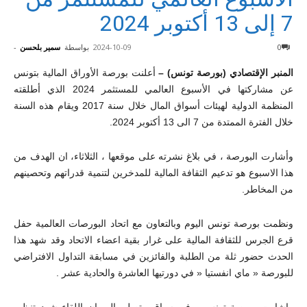
7 إلى 13 أكتوبر 2024
0
2024-10-09
بواسطة
سمير بلحسن
-
المنبر الإقتصادي (بورصة تونس) –
أعلنت بورصة الأوراق المالية بتونس
عن مشاركتها في الأسبوع العالمي للمستثمر 2024 الذي أطلقته
المنظمة الدولية لهيئات أسواق المال خلال سنة 2017 ويقام هذه السنة
خلال الفترة الممتدة من 7 الى 13 أكتوبر 2024.
وأشارت البورصة ، في بلاغ نشرته على موقعها ، الثلاثاء، ان الهدف من
هذا الاسبوع هو تدعيم الثقافة المالية للمدخرين لتنمية قدراتهم وتحصينهم
من المخاطر.
ونظمت بورصة تونس اليوم وبالتعاون مع اتحاد البورصات العالمية حفل
قرع الجرس للثقافة المالية على غرار بقية اعضاء الاتحاد وقد شهد هذا
الحدث حضور ثلة من الطلبة والفائزين في مسابقة التداول الافتراضي
للبورصة « ماي انفستيا « في دورتيها العاشرة والحادية عشر .
واشارت بورصة تونس ، في سياق متصل، الى ان اللقاء شهد تنظيم