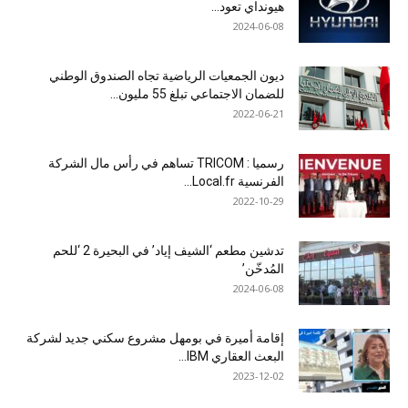
هيونداي تعود...
2024-06-08
ديون الجمعيات الرياضية تجاه الصندوق الوطني
للضمان الاجتماعي تبلغ 55 مليون...
2022-06-21
رسميا : TRICOM تساهم في رأس مال الشركة
الفرنسية Local.fr...
2022-10-29
تدشين مطعم ‘الشيف إياد’ في البحيرة 2 ‘للحم
المُدخّن’
2024-06-08
إقامة أميرة في بومهل مشروع سكني جديد لشركة
البعث العقاري IBM...
2023-12-02