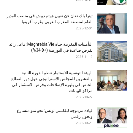
ﺗﯾﺗرا ﺑﺎك ﺗﻌﻠن ﻋن ﺗﻌﯾﯾن ھﯾﺛم دﺑﯾش ﻓﻲ ﻣﻧﺻب اﻟﻣدﯾر
اﻟﻌﺎم ﻟﻣﻧطﻘﺔ اﻟﻣﻐرب اﻟﻌرﺑﻲ وﻏرب أﻓرﯾﻘﯾﺎ
2025-12-01
التأمينات المغربية حياة Maghrebia Vie: فاعل رائد
بفرص صاعدة في البورصة (+34.8%)
2025-11-19
الهيئة التونسية للاستثمار تنظم الدورة الثانية
والعشرين للمجلس الاستراتيجي حول دور القطاع
الخاص في بلورة الإصلاحات وفرص الاستثمار في
مراكز البيانات
2025-10-22
قيادة مزدوجة لبلكسي تونس: نحو نمو متسارع
وتحول رقمي
2025-10-21