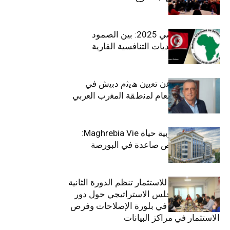
الاقتصاد التونسي 2025: بين الصمود
الاجتماعي وتحديات التنافسية القارية
ﺗﯾﺗرا ﺑﺎك ﺗﻌﻠن ﻋن ﺗﻌﯾﯾن ھﯾﺛم دﺑﯾش ﻓﻲ
ﻣﻧﺻب اﻟﻣدﯾر اﻟﻌﺎم ﻟﻣﻧطﻘﺔ اﻟﻣﻐرب اﻟﻌرﺑﻲ
وﻏرب أﻓرﯾﻘﯾﺎ
التأمينات المغربية حياة Maghrebia Vie:
فاعل رائد بفرص صاعدة في البورصة
(+34.8%)
الهيئة التونسية للاستثمار تنظم الدورة الثانية
والعشرين للمجلس الاستراتيجي حول دور
القطاع الخاص في بلورة الإصلاحات وفرص
الاستثمار في مراكز البيانات