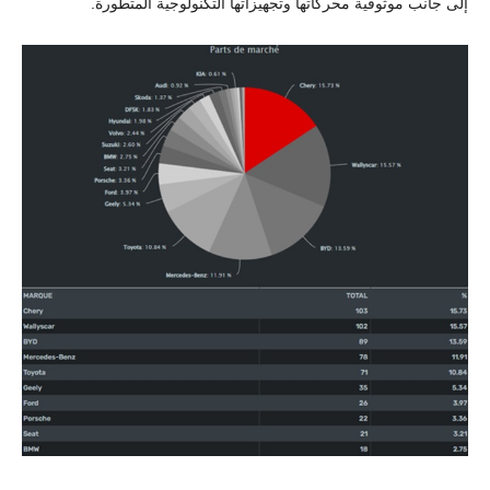
إلى جانب موثوقية محركاتها وتجهيزاتها التكنولوجية المتطورة.