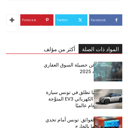
Pinterest
Twitter
Facebook
المواد ذات الصلة
أكثر من مؤلف
مبوب تكشف عن حصيلة السوق العقاري
في تونس لسنة 2025
سيتي كارز – كيا تطلق في تونس سيارة
الـدفع الرباعي الكهربائي EV3 المتوَّجة
بلقب سيارة العام عالميًا
بين الطموح والعوائق: تونس أمام تحدي
استعادة كفاءاتها بالخارج