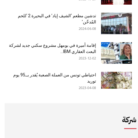
تدشين مطعم ‘الشيف إياد’ في البحيرة 2 ‘للحم
المُدخّن’
2024-06-08
إقامة أميرة في بومهل مشروع سكني جديد لشركة
البعث العقاري IBM...
2023-12-02
احتياطي تونس من العملة الصعبة يُقدر بــ95 يوم
توريد
2023-04-08
شركة