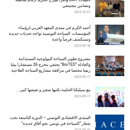
وتضامن مجتمعي
2025-10-01
أحمد الكرم في منتدى المعهد العربي لرؤساء
المؤسسات: السياحة التونسية تواجه تحديات جديدة
وتستكشف فرصاً واعدة
2025-09-18
مشروع تطوير السياحة البيولوجية المستدامة
والعادلة “BioTED” يحتفي بتخرج 26 مستشارا بيئيا
ريفيا مختصا في مرافقة مشاريع السياحة الفلاحية
2025-09-17
مع سيليكتا الحلمة تكتبها صغير و تعيشها كبير …
2025-09-17
المنتدى الاقتصادي التونسي – الدورة التاسعة تحت
شعار “السياحة في تونس: نحو آفاق جديدة”
2025-09-10