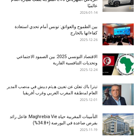
عالميًا
2026-01-14
بين الطموح والعوائق: تونس أمام تحدي استعادة
كفاءاتها بالخارج
2025-12-26
الاقتصاد التونسي 2025: بين الصمود الاجتماعي
وتحديات التنافسية القارية
2025-12-24
ﺗﯾﺗرا ﺑﺎك ﺗﻌﻠن ﻋن ﺗﻌﯾﯾن ھﯾﺛم دﺑﯾش ﻓﻲ ﻣﻧﺻب اﻟﻣدﯾر
اﻟﻌﺎم ﻟﻣﻧطﻘﺔ اﻟﻣﻐرب اﻟﻌرﺑﻲ وﻏرب أﻓرﯾﻘﯾﺎ
2025-12-01
التأمينات المغربية حياة Maghrebia Vie: فاعل رائد
بفرص صاعدة في البورصة (+34.8%)
2025-11-19