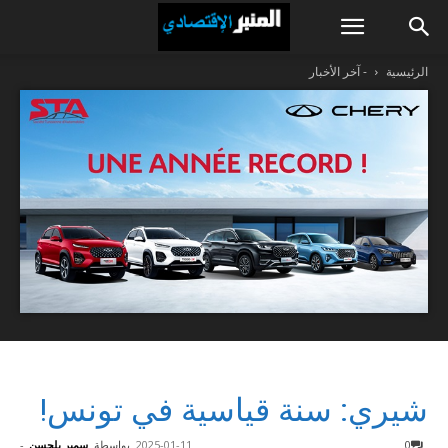
الرئيسية
- آخر الأخبار
شيري: سنة قياسية في تونس!
0
2025-01-11
بواسطة
سمير بلحسن
-