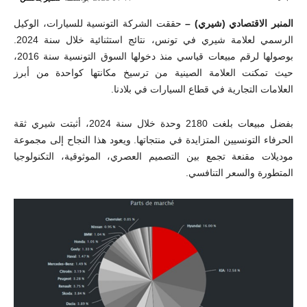
المنبر الاقتصادي (شيري) –
حققت الشركة التونسية للسيارات، الوكيل
الرسمي لعلامة شيري في تونس، نتائج استثنائية خلال سنة 2024.
بوصولها لرقم مبيعات قياسي منذ دخولها السوق التونسية سنة 2016،
حيث تمكنت العلامة الصينية من ترسيخ مكانتها كواحدة من أبرز
العلامات التجارية في قطاع السيارات في بلادنا.
بفضل مبيعات بلغت 2180 وحدة خلال سنة 2024، أثبتت شيري ثقة
الحرفاء التونسيين المتزايدة في منتجاتها. ويعود هذا النجاح إلى مجموعة
موديلات مقنعة تجمع بين التصميم العصري، الموثوقية، التكنولوجيا
المتطورة والسعر التنافسي.