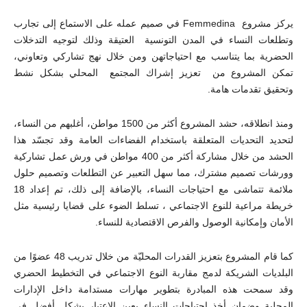
يركز مشروع Femmedina في صميم عمله على الاستماع إلى تجارب
وتطلعات النساء في المدن التونسية العتيقة وذلك لتوجيه التدخلات
الحضرية بما يتناسب مع احتياجاتهن ومن خلال نهج تشاركي وتعاوني،
تمكن المشروع من تعزيز إشراك المجتمع المحلي بشكل نشط
وتحقيق تقدمات هامة.
ومنذ انطلاقه، حشد المشروع أكثر من 1500 مواطن، أغلبهم من النساء،
لتحديد التحديات المتعلقة باستخدام الفضاءات العامة وقد تجسّد هذا
الحشد من خلال مشاركة أكثر من 400 مواطن في ورش عمل تشاركية
وورشات تصميم مشترك، مما سهل التعبير عن التطلعات وتصميم حلول
ملائمة تتماشى مع احتياجات النساء، بالإضافة إلى ذلك، تم إعداد 18
خريطة مراعية للنوع الاجتماعي ، تسلط الضوء على قضايا رئيسية مثل
الأمان وإمكانية الوصول والفرص الاقتصادية للنساء.
كما قام المشروع بتعزيز القدرات المحليّة من خلال تدريب 48 عضوًا من
البلديات الشريكة لدمج مقاربة النوع الاجتماعي في التخطيط الحضري
وقد سمحت هذه المبادرة بتطوير مهارات مستدامة داخل الإدارات
المحلية وضمان أخذ احتياجات النساء بعين الاعتبار بشكل أفضل في