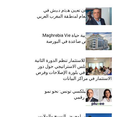
ﺗﯾﺗرا ﺑﺎك ﺗﻌﻠن ﻋن ﺗﻌﯾﯾن ھﯾﺛم دﺑﯾش ﻓﻲ
ﻣﻧﺻب اﻟﻣدﯾر اﻟﻌﺎم ﻟﻣﻧطﻘﺔ اﻟﻣﻐرب اﻟﻌرﺑﻲ
وﻏرب أﻓرﯾﻘﯾﺎ
التأمينات المغربية حياة Maghrebia Vie:
فاعل رائد بفرص صاعدة في البورصة
(+34.8%)
الهيئة التونسية للاستثمار تنظم الدورة الثانية
والعشرين للمجلس الاستراتيجي حول دور
القطاع الخاص في بلورة الإصلاحات وفرص
الاستثمار في مراكز البيانات
قيادة مزدوجة لبلكسي تونس: نحو نمو
متسارع وتحول رقمي
الافتتاح الرسمي لمعرض النسيج والملابس