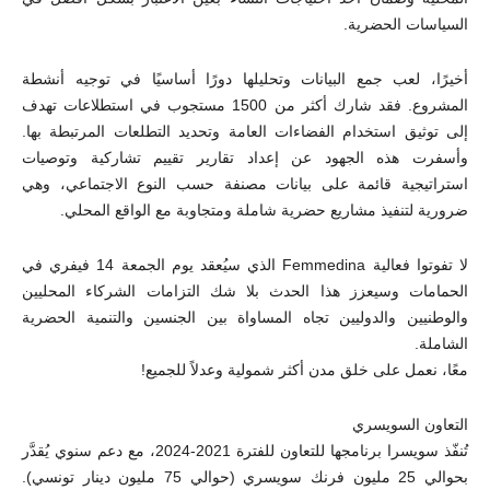
السياسات الحضرية.
أخيرًا، لعب جمع البيانات وتحليلها دورًا أساسيًا في توجيه أنشطة
المشروع. فقد شارك أكثر من 1500 مستجوب في استطلاعات تهدف
إلى توثيق استخدام الفضاءات العامة وتحديد التطلعات المرتبطة بها.
وأسفرت هذه الجهود عن إعداد تقارير تقييم تشاركية وتوصيات
استراتيجية قائمة على بيانات مصنفة حسب النوع الاجتماعي، وهي
ضرورية لتنفيذ مشاريع حضرية شاملة ومتجاوبة مع الواقع المحلي.
لا تفوتوا فعالية Femmedina الذي سيُعقد يوم الجمعة 14 فيفري في
الحمامات وسيعزز هذا الحدث بلا شك التزامات الشركاء المحليين
والوطنيين والدوليين تجاه المساواة بين الجنسين والتنمية الحضرية
الشاملة.
معًا، نعمل على خلق مدن أكثر شمولية وعدلاً للجميع!
التعاون السويسري
تُنفّذ سويسرا برنامجها للتعاون للفترة 2021-2024، مع دعم سنوي يُقدَّر
بحوالي 25 مليون فرنك سويسري (حوالي 75 مليون دينار تونسي).