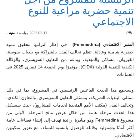
تنمية حضرية مراعية للنوع
الاجتماعي
0
2025-02-13
بواسطة
منية
-
المنبر الاقتصادي (Femmedina) –
في إطار التزامها بتحقيق تنمية
حضرية شاملة وعادلة، تنظم تحالف المدن بالشراكة مع بلديات سوسة،
القيروان، مساكن والمهدية، وبدعم من التعاون السويسري، والوكالة
الكندية للتنمية الدولية (CIDA)، مؤتمرًا يوم الجمعة 14 فيفري 2025 في
الحمامات.
وسيجمع هذا الحدث الفاعلين الرئيسيين في المشروع، بما في ذلك
ممثلي البلديات الشريكة، وممثلي التعاون السويسري، والتعاون الكندي،
وتحالف المدن (مكتب الأمم المتحدة لخدمات المشاريع)، حيث سيشكل
هذا الحدث مرحلة هامة من خلال عرض نتائج المرحلة الأولى من
مشروع Femmedina وهو مبادرة رائدة تهدف إلى إنشاء فضاءات عامة
أكثر أمانًا وشمولية وقابلة للوصول بالنسبة للنساء، مع تعزيز تمكينهن
الاقتصادي.