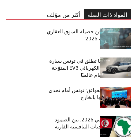
المواد ذات الصلة
أكثر من مؤلف
مبوب تكشف عن حصيلة السوق العقاري
في تونس لسنة 2025
سيتي كارز – كيا تطلق في تونس سيارة
الـدفع الرباعي الكهربائي EV3 المتوَّجة
بلقب سيارة العام عالميًا
بين الطموح والعوائق: تونس أمام تحدي
استعادة كفاءاتها بالخارج
الاقتصاد التونسي 2025: بين الصمود
الاجتماعي وتحديات التنافسية القارية