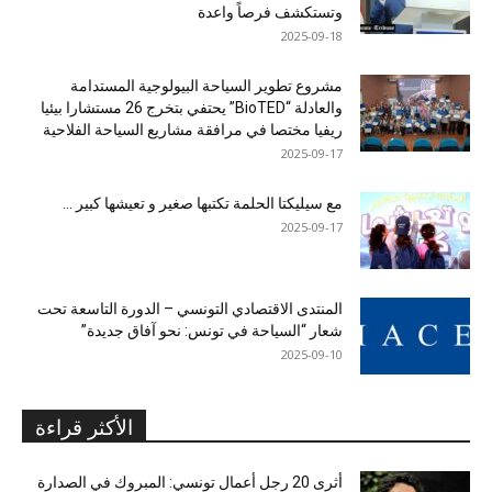
وتستكشف فرصاً واعدة
2025-09-18
مشروع تطوير السياحة البيولوجية المستدامة
والعادلة “BioTED” يحتفي بتخرج 26 مستشارا بيئيا
ريفيا مختصا في مرافقة مشاريع السياحة الفلاحية
2025-09-17
مع سيليكتا الحلمة تكتبها صغير و تعيشها كبير …
2025-09-17
المنتدى الاقتصادي التونسي – الدورة التاسعة تحت
شعار “السياحة في تونس: نحو آفاق جديدة”
2025-09-10
الأكثر قراءة
أثرى 20 رجل أعمال تونسي: المبروك في الصدارة