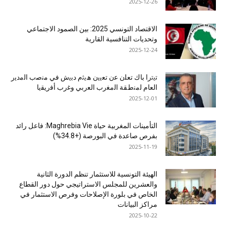
2025-12-26
الاقتصاد التونسي 2025: بين الصمود الاجتماعي
وتحديات التنافسية القارية
2025-12-24
ﺗﯾﺗرا ﺑﺎك ﺗﻌﻠن ﻋن ﺗﻌﯾﯾن ھﯾﺛم دﺑﯾش ﻓﻲ ﻣﻧﺻب اﻟﻣدﯾر
اﻟﻌﺎم ﻟﻣﻧطﻘﺔ اﻟﻣﻐرب اﻟﻌرﺑﻲ وﻏرب أﻓرﯾﻘﯾﺎ
2025-12-01
التأمينات المغربية حياة Maghrebia Vie: فاعل رائد
بفرص صاعدة في البورصة (+34.8%)
2025-11-19
الهيئة التونسية للاستثمار تنظم الدورة الثانية
والعشرين للمجلس الاستراتيجي حول دور القطاع
الخاص في بلورة الإصلاحات وفرص الاستثمار في
مراكز البيانات
2025-10-22