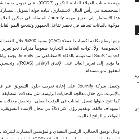
هذا الاستثمار إلى تعزيز مهمة Journify 
موجّهة بالبيانات تساهم في تحفيز تفاعل الجمهور وتشجيع النمو القابل
ومع ارتفاع تكلفة اكتساب ال
الخصوصية أولاً، تواجه العلامات التجارية ضغوطاً متزايدة نحو تعزيز
كخدمة” SaaS المدع
ما يؤدي إلى تعزيز ال
لتحقيق نمو مستدام
رة
وَّجة
وتعمل شركة Journify على إعادة تعريف حلول التسو
بالإنترنت من خلال معالجة التحديات الرئيسة مثل معدلات المطابقة ا
استهداف فائقة، وتقديم رؤى أكثر ذكاءً في مجال الإسناد التسويقي، و
دي
القواعد واللوائح العالمية.
التعقيدات المرتبطة بمنصات بيانا