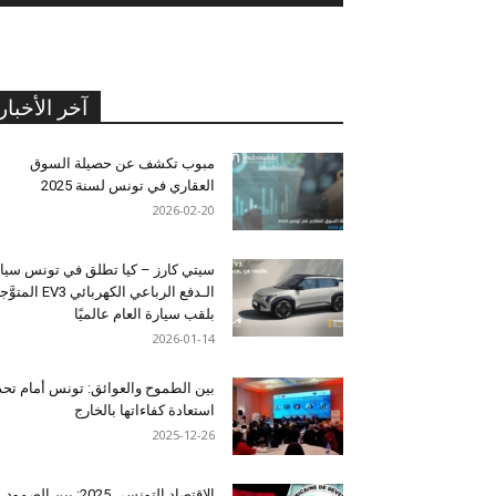
آخر الأخبار
مبوب تكشف عن حصيلة السوق
العقاري في تونس لسنة 2025
2026-02-20
سيتي كارز – كيا تطلق في تونس سيا
الـدفع الرباعي الكهربائي EV3 المت
بلقب سيارة العام عالميًا
2026-01-14
بين الطموح والعوائق: تونس أمام تح
استعادة كفاءاتها بالخارج
2025-12-26
الاقتصاد التونسي 2025: بين الصمود