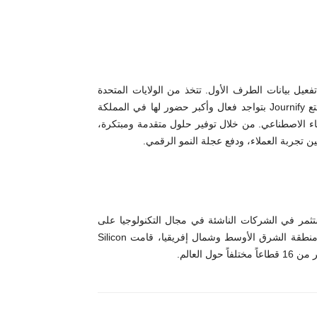
رائدة عالمياً في تفعيل بيانات الطرف الأول. تتخذ من الولايات المتحدة
والإمارات مقراً لها، مع مراكز تكنولوجيا في المغرب والأردن. و تتمتع Journify بتواجد فعال وأكبر حضور لها في المملكة
للاستثمار في البيانات والذكاء الاصطناعي. من خلال توفير حلول متقدمة ومبتكرة،
ي تستثمر في الشركات الناشئة في مجال التكنولوجيا على
مستوى العالم. ومن خلال التمويل المشترك بين الولايات المتحدة ومنطقة الشرق الأوسط وشمال إفريقيا، قامت Silicon