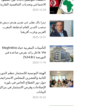
الاجتماعي وتحديات التنافسية القارية
2025-12-24
ﺗﯾﺗرا ﺑﺎك ﺗﻌﻠن ﻋن ﺗﻌﯾﯾن ھﯾﺛم دﺑﯾش ﻓ
ﻣﻧﺻب اﻟﻣدﯾر اﻟﻌﺎم ﻟﻣﻧطﻘﺔ اﻟﻣﻐرب
اﻟﻌرﺑﻲ وﻏرب أﻓرﯾﻘﯾﺎ
2025-12-01
التأمينات المغربية حياة Maghrebia
Vie: فاعل رائد بفرص صاعدة في
البورصة (+34.8%)
2025-11-19
الهيئة التونسية للاستثمار تنظم الدورة
الثانية والعشرين للمجلس الاستراتيج
حول دور القطاع الخاص في بلورة
الإصلاحات وفرص الاستثمار في مراكز
البيانات
2025-10-22