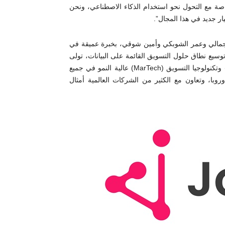
لتغيير، خاصة مع التحول نحو استخدام الذكاء الاصطناعي، ونحن
Journif، المكوّن من توفيق الجمالي وعمر الشوبكي وأمين شوقي، بخبرة عميقة في
سيع نطاق حلول التسويق القائمة على البيانات، تولى
الفريق مبادرات تطبيق استخدام نماذج “البرمجيات كخدمة” (SaaS) وتكنولوجيا التسويق (MarTech) عالية النمو في جميع
روبا، وتعاون مع الكثير من الشركات العالمية أمثال