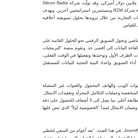
ومنصة بيانات العملاء القابلة للتكوين (CCDP)، على تمويل بقيمة 4 ملايين دولار أميركي. وقد تولّت شركة Silicon Badia
المتخصصة في رأس المال الاستثماري، قيادة جولة التمويل، بمشاركة شركة RZM ومستثمرين استراتيجيين آخرين. ويهدف
المتمثلة في تمكين العلامات التجارية من خلال تزويدها بحلول تسويقية أخلاقية
 للقياس.
عملاء (CAC) بنسبة 200% خلال العقد الماضي وتحول التسويق الرقمي نحو الحلول القائمة على
 كفاءة البيانات إلى أقصى حد. وتقوم منصة “البرمجيات
ومة بالذكاء الاصطناعي من Journify بجمع بيانات الطرف الأول وتوحيدها وتفعيلها في الوقت الفعلي،
عائد على الإنفاق الإعلاني (ROAS)، وتحسين أداء التسويق وإعداد البنية التحتية للبيانات للمستقبل
يق عبر قنوات الويب والهاتف المحمول والقنوات غير المتصلة
لمنخفضة وعمليات التكامل المجزأة وتعقيدات الامتثال.
كما تتيح حلولها تفعيل البيانات في الوقت الفعلي، وتحقيق معدلات مطابقة أعلى بما يصل إلى 5 أضعاف للحصول على دقة
ضمان الامتثال لمبدأ “الخصوصية أولاً” الذي تنص عليها
وقال توفيق الجمالي، الرئيس التنفيذي والمؤسس المشارك لشركة Journify، في هذا الصدد: “بعد أعوام من السعي لتخطي
ت العملاء (CDP) التقليدية، يدرك فريقنا التحديات التي تواجهها الجهات التسويقية في تفعيل