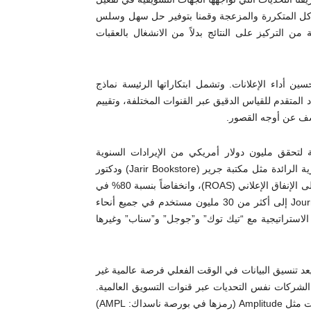
د أنشأنا Journify للتخلص من المشاكل المتكررة والمزعجة وقمنا بتوفير حل سهل وسلس
 من التركيز على النتائج بدلاً من الانشغال بالعقبات
ذكاء الاصطناعي لتحسين أداء الإعلانات. وتشمل ابتكاراتها الرئيسة نماذج
 المتقدم للقياس الدقيق عبر القنوات المختلفة، وتقييم
كشف عن أوجه القصور.
20، ضاعفت Journify مبيعاتها بسرعة لتحقق مليون دولار أمريكي من الإيرادات السنوية
المتكررة (ARR) في غضون تسعة أشهر. كما حققت العلامات التجارية الرائدة مثل مكتبة جرير (Jarir Bookstore) ودكتور
نيوترشن (Dr. Nutrition) و الذي حقق زيادة بنسبة 50% في العائد على الإنفاق الإعلاني (ROAS)، وانخفاضاً بنسبة 80% في
تكلفة الشراء، في حين وصلت الحملات المخصصة التي تدعمها Journify إلى أكثر من 30 مليون مستخدم في جميع أنحاء
لاستراتيجية مع “تيك توك” و”جوجل” و”سناب” وغيرها
به، قال حسام شفيق، المستثمر في شركة Silicon Badia: “يعد تنسيق البيانات في الوقت الفعلي فرصة عالمية غير
لشركات نفس التحديات عبر قنوات التسويق العالمية.
وعلى الرغم من الدعم الذي تقدمه الشركات الرائدة في مجال البيانات مثل Amplitude (رمزها في بورصة ناسداك: AMPL)