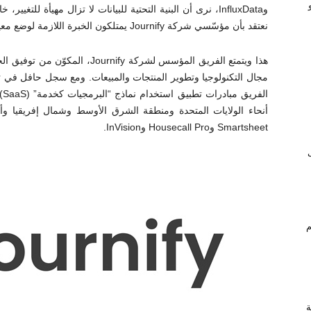
وInfluxData، نرى أن البنية التحتية للبيانات لا تزال مهيأة ل
نعتقد بأن مؤسّسي شركة Journify يمتلكون الخبرة اللازمة لوضع معيار جديد في هذا المجال”.
هذا ويتمتع الفريق المؤسس لشركة y
مجال التكنولوجيا وتطوير المنتجات والمبيعات. ومع سجل حافل في تو
أنحاء الولايات المتحدة ومنطقة الشرق الأوسط وشمال إفريقيا وأو
Smartsheet وHousecall Pro وInVision.
ام
ة