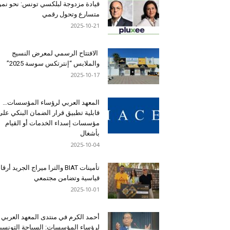
قيادة مزدوجة لبلكسي تونس: نحو نمو
متسارع وتحول رقمي
2025-10-21
الافتتاح الرسمي لمعرض النسيج
والملابس “إنترتكس سوسة 2025”
2025-10-17
المعهد العربي لرؤساء المؤسسات…
قابلية تطبيق قرار الضمان البنكي على
مؤسسات إسداء الخدمات أو القيام
بأشغال
2025-10-04
تأمينات BIAT والترا ميراج الجريد أرق
قياسية وتضامن مجتمعي
2025-10-01
أحمد الكرم في منتدى المعهد العربي
لرؤساء المؤسسات: السياحة التونسي