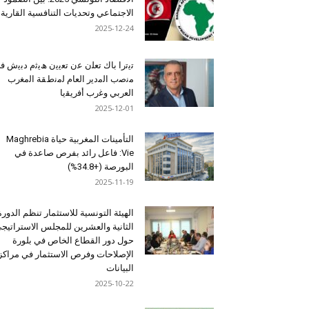
الاجتماعي وتحديات التنافسية القارية
2025-12-24
ﺗﯾﺗرا ﺑﺎك ﺗﻌﻠن ﻋن ﺗﻌﯾﯾن ھﯾﺛم دﺑﯾش ﻓ
ﻣﻧﺻب اﻟﻣدﯾر اﻟﻌﺎم ﻟﻣﻧطﻘﺔ اﻟﻣﻐرب
اﻟﻌرﺑﻲ وﻏرب أﻓرﯾﻘﯾﺎ
2025-12-01
التأمينات المغربية حياة Maghrebia
Vie: فاعل رائد بفرص صاعدة في
البورصة (+34.8%)
2025-11-19
الهيئة التونسية للاستثمار تنظم الدورة
الثانية والعشرين للمجلس الاستراتيج
حول دور القطاع الخاص في بلورة
الإصلاحات وفرص الاستثمار في مراكز
البيانات
2025-10-22