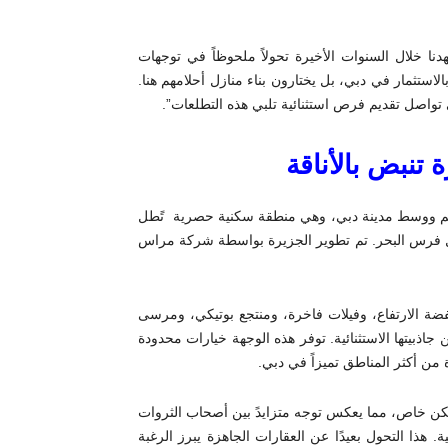
نا خلال السنوات الأخيرة تحولاً ملحوظاً في توجهات
لاستثمار في دبي، بل يختارون بناء منازل أحلامهم هنا.
اصل تقديم فرص استثنائية تلبي هذه التطلعات”.
تنبض بالأناقة
لعالم ووسط مدينة دبي، وهي منطقة سكنية حصرية تًطل
بع بتصميم يأخذ شكل فرس البحر. تم تطوير الجزيرة بواسطة شركة مراس
ضة الارتفاع، وفيلات فاخرة، ومنتجع بوتيكي، ومرسى
ذبيتها الاستثنائية. توفر هذه الوجهة خيارات محدودة
 من أكثر المناطق تميزاً في دبي.
182 مليون درهم لتطوير مسكن خاص، مما يعكس توجه متزايدً بين أصحاب الثروات
 هذا التحول بعيدًا عن العقارات الجاهزة يبرز الرغبة