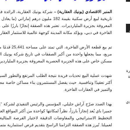
المنبر الاقتصادي (يونيك العقارية) –
شركة يونيك العقارية، الرائدة ف
المعروفة بجزيرة المليارديرات. تعتبر هذه الصفقة إنجازًا بارزًا ع
الفاخرة في دبي، ويؤكد مكانة المدينة كوجهة عالمية للاستثمار العقار
مربع، مما يجعلها واحدة من أكبر الصفقات في تاريخ شركة يونيك ا
مسكن خاص على هذه الجزيرة الحصرية المعروفة بجزيرة الملياردير
رة
شهدت عملية البيع تحديات فريدة نتيجة الطلب المرتفع والتطور ال
وَّجة
أكثر تعقيدًا وتنافسية. حيث يفضل المستثمرون بناء مساكن خاصة مص
والتميز في العقارات الفاخرة.
دي
بهذا الصدد صرّح آراش جليلي، المؤسس والرئيس التنفيذي لشركة “يون
جميرا باي يُعد إنجازاً بارزاً، نظراً لمكانتها كواحدة من أكثر المواقع
التخطيط الاستراتيجي والمفاوضات الدقيقة لاختيار الفرصة المثالية
لعميلنا. تُبرز هذه الصفقة التزامنا الراسخ بتقديم فرص استثمارية م