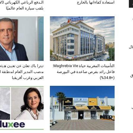
استعادة كفاءاتها بالخارج
بلقب سيارة العام عالميًا
ال
التأمينات المغربية حياة Maghrebia Vie:
ﺗﯾﺗرا ﺑﺎك ﺗﻌﻠن ﻋن ﺗﻌﯾﯾن ھﯾ
فاعل رائد بفرص صاعدة في البورصة
ﻣﻧﺻب اﻟﻣدﯾر اﻟﻌﺎم ﻟﻣﻧطﻘﺔ 
ق
(+34.8%)
اﻟﻌرﺑﻲ وﻏرب أﻓرﯾﻘﯾﺎ
ل