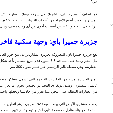
دبي”.
كما اضافَ أرميين جليلي، الشريك في شركة يونيك العقارية : “شهد
المشترين، حيث أصبح الأفراد من أصحاب الثروات العالية لا يكتفون با
ﻲ
الرغبة في التفرد والتخصيص أصبحت أقوى من أي وقت مضى، ودبي تو
جزيرة جميرا باي: وجهة سكنية فاخرة 
تقع جزيرة جميرا باي، المعروفة بجزيرة المليارديرات، بين جزر ا
عل البحر وتمتد على مساحة 6.3 مليون قدم مر
العقارية، وهي متصلة بالبر الرئيسي عبر جسر بطول 300 متر.
تتميز الجزيرة بمزيج من العقارات الفاخرة التي تشمل مساكن منخف
ي
عالمي المستوى. وفندق بولغاري الفخم ذو الخمس نجوم، ما يعزز من جا
من العقارات المطلة على البحر، مما يعزز من جاذبيتها ويجعلها واحدة
يخطط مشتري الأرض التي بيعت بقيمة 
الفائقة نحو بناء منازل مخصصة تلبي احتياجاتهم وتفضيلاتهم الشخصية.