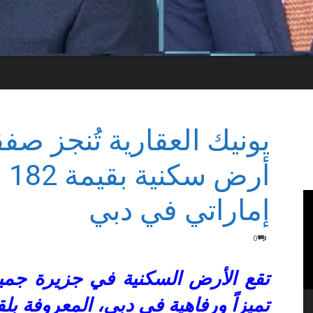
يونيك العقارية تُنجز صفق
أر
إماراتي في دبي
0
تقع الأرض السكنية في جزيرة جمير
تميزاً ورفاهية في دبي، المعروفة بل