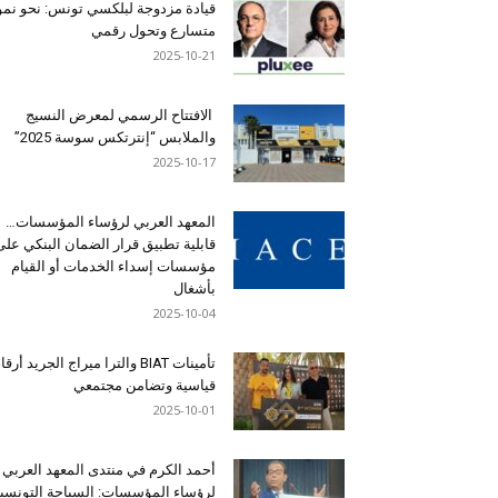
قيادة مزدوجة لبلكسي تونس: نحو نمو
متسارع وتحول رقمي
2025-10-21
الافتتاح الرسمي لمعرض النسيج
والملابس “إنترتكس سوسة 2025”
2025-10-17
المعهد العربي لرؤساء المؤسسات…
قابلية تطبيق قرار الضمان البنكي على
مؤسسات إسداء الخدمات أو القيام
بأشغال
2025-10-04
تأمينات BIAT والترا ميراج الجريد أرق
قياسية وتضامن مجتمعي
2025-10-01
أحمد الكرم في منتدى المعهد العربي
لرؤساء المؤسسات: السياحة التونسي