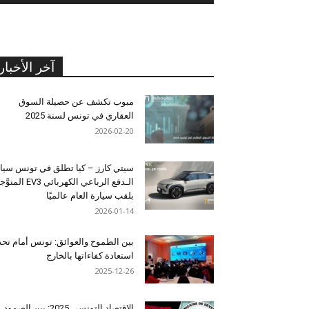
آخر الأخبار
مبوب تكشف عن حصيلة السوق
العقاري في تونس لسنة 2025
2026-02-20
سيتي كارز – كيا تطلق في تونس سيا
الـدفع الرباعي الكهربائي EV3 المت
بلقب سيارة العام عالميًا
2026-01-14
بين الطموح والعوائق: تونس أمام تح
استعادة كفاءاتها بالخارج
2025-12-26
الاقتصاد التونسي 2025: بين الصمود