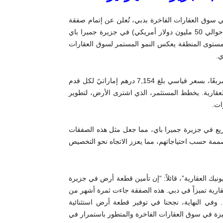
ي سوق العقارات الفاخرة بدبي، تُعلن عن إتمام صفقة
تاريخية لبيع أرض سكنية بقيمة 182 مليون درهم إماراتي (ما يعادل حوالي 50 مليون دولار أمريكي) في جزيرة جميرا باي
لى مستوى المنطقة يعكس النمو المستمر لسوق العقارات
ي.
تم بيع قطعة الأرض الفاخرة، التي تمتد على مساحة 25,441 قدمًا مربعًا، بسعر قياسي بلغ 7,154 درهم إماراتيً لكل قدم
لعقارية. يخطط المستثمر، الذي اشترى الأرض، لتطوير
ات.
سريع في جزيرة جميرا باي، مما جعل مثل هذه الصفقات
ممة حسب احتياجاتهم، مما يعزز الاتجاه نحو التخصيص
يك العقارية”، قائلاً: “إن تأمين قطعة أرض في جزيرة
 العقارية تميزاً في دبي. هذه الصفقة جاءت ثمرة أشهر من
. وفي النهاية، نجحنا في توفير قطعة أرض استثنائية
تميزة في سوق العقارات الفاخرة والمتطور باستمرار في