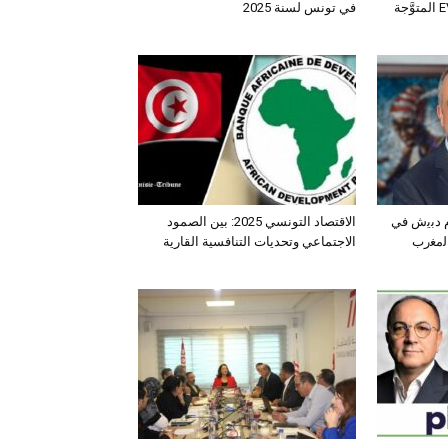
الـدفع الرباعي الكهربائي EV3 المتوَّجة
في تونس لسنة 2025
ﺛم دﺑﯾش ﻓﻲ
الاقتصاد التونسي 2025: بين الصمود
اﻟﻣﻐرب
الاجتماعي وتحديات التنافسية القارية