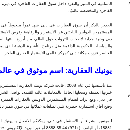
المتنامية في التميز والتفرد داخل سوق العقارات الفاخرة في دبي، مم
الفاخرة والمخصصة عالميًا.
الجدير بالذكر أن سوق العقارات في دبي شهد نمواً ملحوظاً في ال
المستثمرين الدوليين الباحثين عن الاستقرار والرفاهية وفرص الاس
دبي وجهة جذابة لأصحاب الثروات حول العالم، من أبرزها بيئتها الضر
والسياسات الحكومية الداعمة مثل برنامج التأشيرة الذهبية الذي يمن
العناصر عززت مكانة دبي كمركز عالمي للاستثمار العقاري الفاخر.
يونيك العقارية: اسم موثوق في عالم
منذ تأسيسها في عام 2008، قادت شركة يونيك العق
خبرتها العميقة وسجلها الحافل بالمعاملات عالية القيمة، تواصل ال
ام
في دبي. ومع تزايد اهتمام المستثمرين الدوليين بالعقارات المميزة،
وفتح آفاق استثمارية حصرية تلبي تطلعات عملائها في سوق يتميز بالن
18881، أو الهاتف: (+971) 44 55 8888 أو عبر البريد الإلكتروني: info@uniqueproperties.ae.
ة