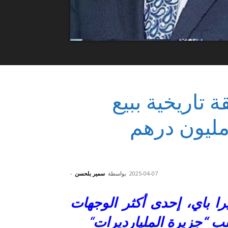
ة تاريخية ببيع
ض سكنية بقيمة 182 مليون درهم
2025-04-07
بواسطة
سمير بلحسن
-
ا باي، إحدى أكثر الوجهات
قب “جزيرة المليارديرات
“