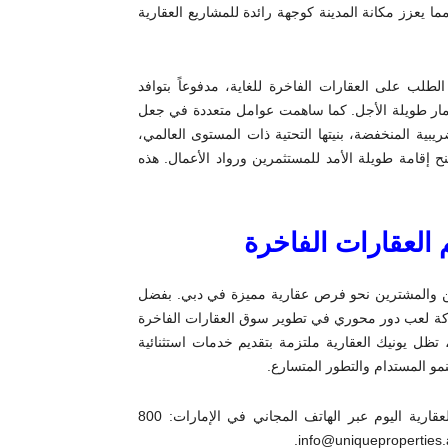
ا يعزز مكانة المدينة كوجهة رائدة للمشاريع العقارية
طلب على العقارات الفاخرة للغاية، مدفوعاً بتوافد
تثمار طويلة الأجل. كما ساهمت عوامل متعددة في جعل
يبية المنخفضة، بنيتها التحتية ذات المستوى العالمي،
ح إقامة طويلة الأمد للمستثمرين ورواد الأعمال. هذه
 العقارات الفاخرة
ارية المستثمرين والمشترين نحو فرص عقارية مميزة في دبي. بفضل
شركة لعب دور محوري في تطوير سوق العقارات الفاخرة
 تظل يونيك العقارية ملتزمة بتقديم خدمات استثنائية
مو المستدام والتطور المتسارع.
للمهتمين بشراء أو الاستثمار في دبي، يمكنكم الاتصال بـ يونيك العقارية اليوم عبر الهاتف المجاني في الإمارات: 800