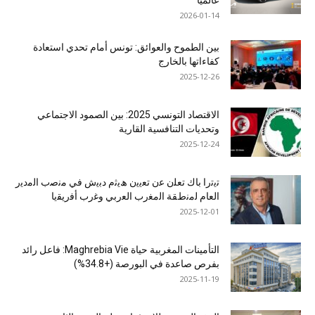
عالميًا
2026-01-14
بين الطموح والعوائق: تونس أمام تحدي استعادة
كفاءاتها بالخارج
2025-12-26
الاقتصاد التونسي 2025: بين الصمود الاجتماعي
وتحديات التنافسية القارية
2025-12-24
ﺗﯾﺗرا ﺑﺎك ﺗﻌﻠن ﻋن ﺗﻌﯾﯾن ھﯾﺛم دﺑﯾش ﻓﻲ ﻣﻧﺻب اﻟﻣدﯾر
اﻟﻌﺎم ﻟﻣﻧطﻘﺔ اﻟﻣﻐرب اﻟﻌرﺑﻲ وﻏرب أﻓرﯾﻘﯾﺎ
2025-12-01
التأمينات المغربية حياة Maghrebia Vie: فاعل رائد
بفرص صاعدة في البورصة (+34.8%)
2025-11-19