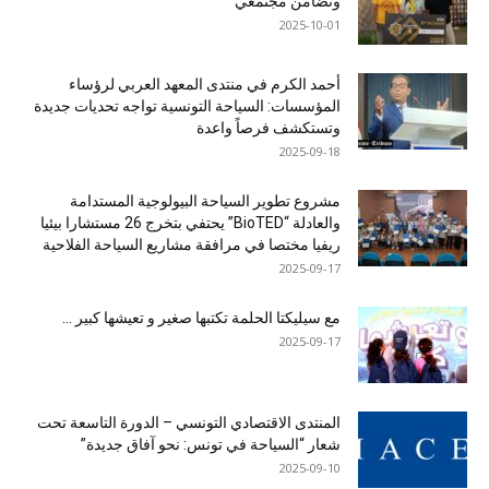
وتضامن مجتمعي
2025-10-01
أحمد الكرم في منتدى المعهد العربي لرؤساء
المؤسسات: السياحة التونسية تواجه تحديات جديدة
وتستكشف فرصاً واعدة
2025-09-18
مشروع تطوير السياحة البيولوجية المستدامة
والعادلة “BioTED” يحتفي بتخرج 26 مستشارا بيئيا
ريفيا مختصا في مرافقة مشاريع السياحة الفلاحية
2025-09-17
مع سيليكتا الحلمة تكتبها صغير و تعيشها كبير …
2025-09-17
المنتدى الاقتصادي التونسي – الدورة التاسعة تحت
شعار “السياحة في تونس: نحو آفاق جديدة”
2025-09-10