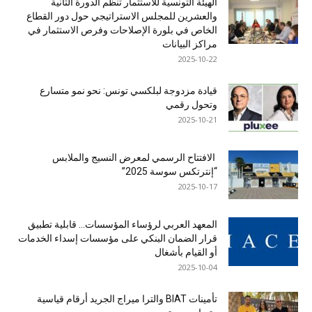
الهيئة التونسية للاستثمار تنظم الدورة الثانية
والعشرين للمجلس الاستراتيجي حول دور القطاع
الخاص في بلورة الإصلاحات وفرص الاستثمار في
مراكز البيانات
2025-10-22
قيادة مزدوجة لبلكسي تونس: نحو نمو متسارع
وتحول رقمي
2025-10-21
الافتتاح الرسمي لمعرض النسيج والملابس
“إنترتكس سوسة 2025”
2025-10-17
المعهد العربي لرؤساء المؤسسات… قابلية تطبيق
قرار الضمان البنكي على مؤسسات إسداء الخدمات
أو القيام بأشغال
2025-10-04
تأمينات BIAT والترا ميراج الجريد أرقام قياسية