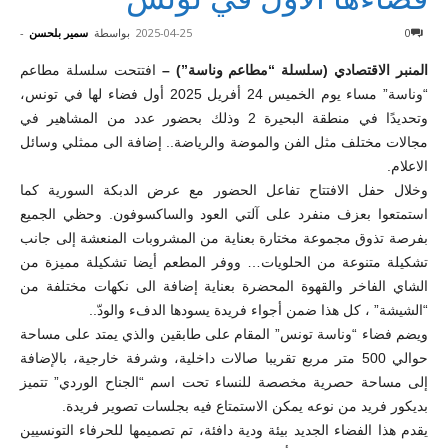
0
2025-04-25
بواسطة
سمير بلحسن
-
المنبر الاقتصادي (سلسلة “مطاعم وناسة”) –
افتتحت سلسلة مطاعم
“وناسة” مساء يوم الخميس 24 أفريل 2025 أول فضاء لها في تونس،
وتحديدًا في منطقة البحيرة 2 وذلك بحضور عدد من المشاهير في
مجالات مختلف مثل الفن والموضة والرياضة.. إضافة الى ممثلي وسائل
الاعلام.
وخلال حفل الافتتاح تفاعل الحضور مع عرض الدبكة السورية كما
استمتعوا بعزف منفرد على آلتي العود والساكسوفون. وحظي الجميع
بفرصة تذوق مجموعة مختارة بعناية من المشروبات المنعشة إلى جانب
تشكيلة متنوعة من الحلويات… ووفر المطعم أيضا تشكيلة مميزة من
الشاي الفاخر والقهوة المحضرة بعناية إضافة الى نكهات مختلفة من
“الشيشة” ، كل هذا ضمن أجواء فريدة يسودها الدفء والودّ..
ويضم فضاء “وناسة تونس” المقام على طابقين والذي يمتد على مساحة
حوالي 500 متر مربع تقريبا صالات داخلية، وشرفة خارجية، بالإضافة
إلى مساحة حصرية مخصصة للنساء تحت اسم “الجناح الوردي” تتميز
بديكور فريد من نوعه يمكن الاستمتاع فيه بجلسات تصوير فريدة.
يقدم هذا الفضاء الجديد بيئة ودية دافئة، تم تصميمها للحرفاء التونسيين