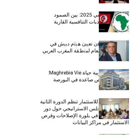
الاقتصاد التونسي 2025: بين الصمود
الاجتماعي وتحديات التنافسية القارية
ﺗﯾﺗرا ﺑﺎك ﺗﻌﻠن ﻋن ﺗﻌﯾﯾن ھﯾﺛم دﺑﯾش ﻓﻲ
ﻣﻧﺻب اﻟﻣدﯾر اﻟﻌﺎم ﻟﻣﻧطﻘﺔ اﻟﻣﻐرب اﻟﻌرﺑﻲ
وﻏرب أﻓرﯾﻘﯾﺎ
التأمينات المغربية حياة Maghrebia Vie:
فاعل رائد بفرص صاعدة في البورصة
(+34.8%)
الهيئة التونسية للاستثمار تنظم الدورة الثانية
والعشرين للمجلس الاستراتيجي حول دور
القطاع الخاص في بلورة الإصلاحات وفرص
الاستثمار في مراكز البيانات