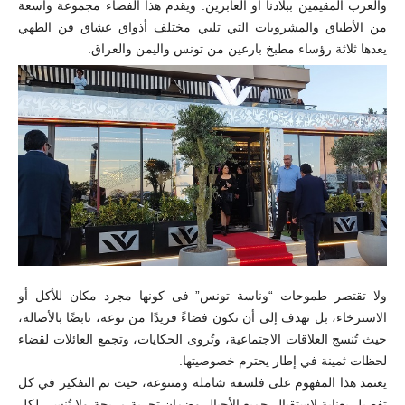
والعرب المقيمين ببلادنا أو العابرين. ويقدم هذا الفضاء مجموعة واسعة
من الأطباق والمشروبات التي تلبي مختلف أذواق عشاق فن الطهي
يعدها ثلاثة رؤساء مطبخ بارعين من تونس واليمن والعراق.
ولا تقتصر طموحات “وناسة تونس” فى كونها مجرد مكان للأكل أو
الاسترخاء، بل تهدف إلى أن تكون فضاءً فريدًا من نوعه، نابضًا بالأصالة،
حيث تُنسج العلاقات الاجتماعية، وتُروى الحكايات، وتجمع العائلات لقضاء
لحظات ثمينة في إطار يحترم خصوصيتها.
يعتمد هذا المفهوم على فلسفة شاملة ومتنوعة، حيث تم التفكير في كل
تفصيل بعناية لاستقبال جميع الأجيال وضمان تجربة مريحة ولا تُنسى لكل