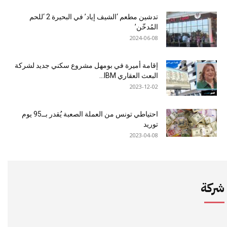
تدشين مطعم ‘الشيف إياد’ في البحيرة 2 ‘للحم
المُدخّن’
2024-06-08
إقامة أميرة في بومهل مشروع سكني جديد لشركة
البعث العقاري IBM...
2023-12-02
احتياطي تونس من العملة الصعبة يُقدر بــ95 يوم
توريد
2023-04-08
شركة