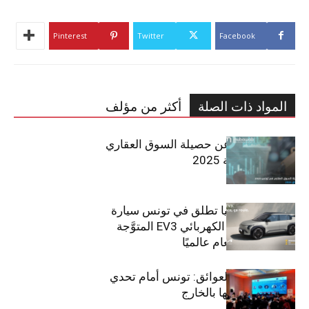
Pinterest
Twitter
Facebook
المواد ذات الصلة
أكثر من مؤلف
مبوب تكشف عن حصيلة السوق العقاري
في تونس لسنة 2025
سيتي كارز – كيا تطلق في تونس سيارة
الـدفع الرباعي الكهربائي EV3 المتوَّجة
بلقب سيارة العام عالميًا
بين الطموح والعوائق: تونس أمام تحدي
استعادة كفاءاتها بالخارج