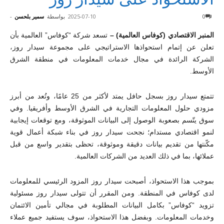
0
2025-07-10
بواسطة
سمير بلحسن
-
المنبر الاقتصادي (كوفاس العالمية) –
تسعد شركة “كوفاس” العالمية بأن
تعلن عن إتمام استحواذها الاستراتيجي على مجموعة سيدار روز،
الشركة الرائدة في مجال خدمات المعلومات في منطقة الشرق
الأوسط.
تتمتع سيدار روز بسجل حافل يمتد لأكثر من 25 عامًا، وتُعد من أبرز
مزودي حلول المعلومات التجارية في الشرق الأوسط وأفريقيا. وفي
سوق يتّسم بصعوبة الوصول إلى البيانات الموثوقة، ومع توقعات إيجابية
لنمو اقتصادي مستدام؛ نجحت سيدار روز في بناء شبكة أعمال قوية
مكّنتها من تقديم بيانات دقيقة وموثوقة، تحظى بتقدير واسع من قبل
عملائها، بما في ذلك العديد من الشركات العالمية.
بموجب هذا الاستحواذ، أصبحت سيدار روز المزود الرئيسي للمعلومات
لدى كوفاس في المنطقة. ومن المقرر أن تتولى سيدار روز مسئولية
تزويد “كوفاس” بكامل البيانات المطلوبة في مجالي تأمين الائتمان
وخدمات المعلومات. وبفضل هذا الاستحواذ، سوف يستفيد جميع عملاء