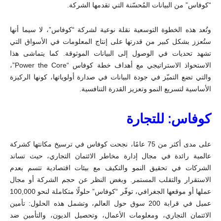
“كوفاس” من البيانات المُحسّنة التي تقدمها الشركة.
وتُعد هذه الخطوة التوسعية نقلة نوعية لشركة “كوفاس”، لا سيما أنها
ستُعزز بشكل كبير من قدرتها على إنتاج المعلومات في الأسواق التي
تشهد تحديات في الوصول إلى البيانات الموثوقة. كما يتماشى هذا
الاستحواذ الاستراتيجي مع أهداف خطة كوفاس “Power the Core”،
والتي تضع التميّز في جودة البيانات في صدارة أولوياتها، كونها الركيزة
الأساسية لتسريع النمو وتعزيز القدرة التنافسية.
كوفاس: للتجارة
على مدى أكثر من 75 عامًا، نجحت كوفاس في ترسيخ مكانتها كشركة
عالمية رائدة في مجال إدارة مخاطر الائتمان التجاري، حيث تساند
الشركات في تحقيق النمو والتكيف مع بيئات اقتصادية تتسم بعدم
الاستقرار والتقلب المستمر. وبغض النظر عن حجم الشركة أو مجال
عملها أو موقعها الجغرافي، توفّر “كوفاس” حلولًا متكاملة لنحو 100,000
عميل في قرابة 200 سوق حول العالم، وتشمل هذه الحلول: تأمين
الائتمان التجاري، ومعلومات الأعمال، وتحصيل الديون، والتأمين ضد