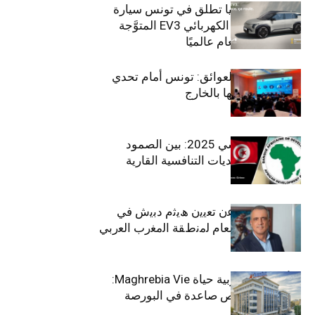
سيتي كارز – كيا تطلق في تونس سيارة
الـدفع الرباعي الكهربائي EV3 المتوَّجة
بلقب سيارة العام عالميًا
بين الطموح والعوائق: تونس أمام تحدي
استعادة كفاءاتها بالخارج
الاقتصاد التونسي 2025: بين الصمود
الاجتماعي وتحديات التنافسية القارية
ﺗﯾﺗرا ﺑﺎك ﺗﻌﻠن ﻋن ﺗﻌﯾﯾن ھﯾﺛم دﺑﯾش ﻓﻲ
ﻣﻧﺻب اﻟﻣدﯾر اﻟﻌﺎم ﻟﻣﻧطﻘﺔ اﻟﻣﻐرب اﻟﻌرﺑﻲ
وﻏرب أﻓرﯾﻘﯾﺎ
التأمينات المغربية حياة Maghrebia Vie:
فاعل رائد بفرص صاعدة في البورصة
(+34.8%)