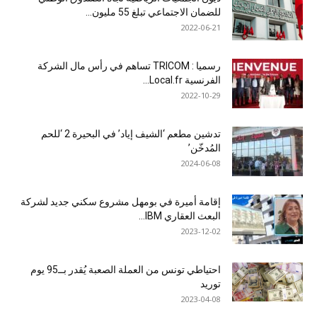
للضمان الاجتماعي تبلغ 55 مليون...
2022-06-21
رسميا : TRICOM تساهم في رأس مال الشركة
الفرنسية Local.fr...
2022-10-29
تدشين مطعم ‘الشيف إياد’ في البحيرة 2 ‘للحم
المُدخّن’
2024-06-08
إقامة أميرة في بومهل مشروع سكني جديد لشركة
البعث العقاري IBM...
2023-12-02
احتياطي تونس من العملة الصعبة يُقدر بــ95 يوم
توريد
2023-04-08