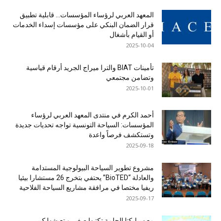
المعهد العربي لرؤساء المؤسسات… قابلية تطبيق
قرار الضمان البنكي على مؤسسات إسداء الخدمات
أو القيام بأشغال
2025-10-04
تأمينات BIAT والترا ميراج الجريد أرقام قياسية
وتضامن مجتمعي
2025-10-01
أحمد الكرم في منتدى المعهد العربي لرؤساء
المؤسسات: السياحة التونسية تواجه تحديات جديدة
وتستكشف فرصاً واعدة
2025-09-18
مشروع تطوير السياحة البيولوجية المستدامة
والعادلة “BioTED” يحتفي بتخرج 26 مستشارا بيئيا
ريفيا مختصا في مرافقة مشاريع السياحة الفلاحية
2025-09-17
مع سيليكتا الحلمة تكتبها صغير و تعيشها كبير …