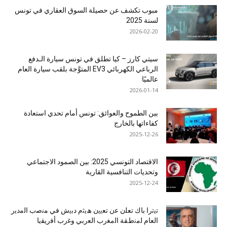
مبوب تكشف عن حصيلة السوق العقاري في تونس
لسنة 2025
2026-02-20
سيتي كارز – كيا تطلق في تونس سيارة الـدفع
الرباعي الكهربائي EV3 المتوَّجة بلقب سيارة العام
عالميًا
2026-01-14
بين الطموح والعوائق: تونس أمام تحدي استعادة
كفاءاتها بالخارج
2025-12-26
الاقتصاد التونسي 2025: بين الصمود الاجتماعي
وتحديات التنافسية القارية
2025-12-24
ﺗﯾﺗرا ﺑﺎك ﺗﻌﻠن ﻋن ﺗﻌﯾﯾن ھﯾﺛم دﺑﯾش ﻓﻲ ﻣﻧﺻب اﻟﻣدﯾر
اﻟﻌﺎم ﻟﻣﻧطﻘﺔ اﻟﻣﻐرب اﻟﻌرﺑﻲ وﻏرب أﻓرﯾﻘﯾﺎ