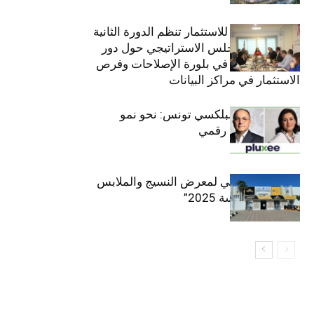
الهيئة التونسية للاستثمار تنظم الدورة الثانية
والعشرين للمجلس الاستراتيجي حول دور
القطاع الخاص في بلورة الإصلاحات وفرص
الاستثمار في مراكز البيانات
قيادة مزدوجة لبلكسي تونس: نحو نمو
متسارع وتحول رقمي
الافتتاح الرسمي لمعرض النسيج والملابس
“إنترتكس سوسة 2025”