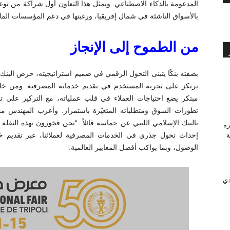
بالأسواق الناشئة في شمال إفريقيا، ورغبتها في دعم المؤسسات الما
من الطموح إلى الإنجاز
مبتكر يضع احتياجات العملاء في قلب عملياته، مع التركيز على 
تطورات السوق ومتطلباته المتغيّرة باستمرار. وأعرب المهندس
بالبنك الإسلامي الليبي عن حماسه قائلاً: “نحن فخورون بهذه النقلة 
رة
إحداث تحول جذري في الخدمات المصرفية لعملائنا، عبر تقديم خدم
وَّجة
الوصول، وبما يواكب أفضل المعايير العالمية.”
دي