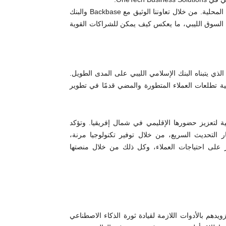
“هذا المشروع يُجسّد ثمرة تلاقٍ ناجح بين التكنولوجيا العالمية والخبرة المحلية. من خلال تعاوننا الوثيق مع Backbase والبنك
ت السوق الليبي، ما يعكس كيف يمكن للشراكات القوية
ذي يتبناه البنك الإسلامي الليبي على المدى الطويل.
تلبية تطلعات العملاء المتطورة والمضي قدمًا في تطوير
وة استراتيجية لتعزيز حضورها الإقليمي في شمال إفريقيا. وتؤكد
 التحديث السريع، من خلال توفير تكنولوجيا مرنة،
 على احتياجات العملاء، وكل ذلك من خلال منصتها
ال تزويدهم بالأدوات اللازمة لقيادة ثورة الذكاء الاصطناعي