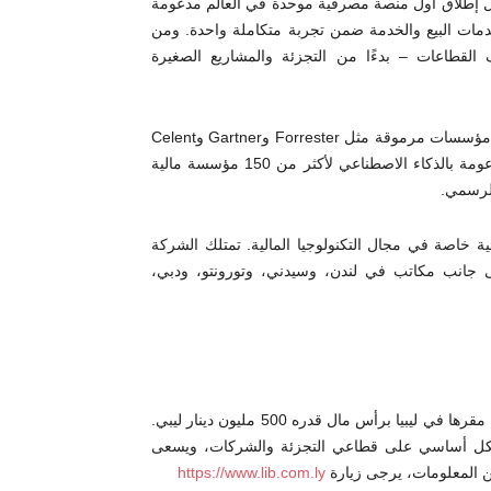
ول إطلاق أول منصة مصرفية موحدة في العالم مدعومة
AI-powered Banking Platf، تجمع بين خدمات البيع والخدمة ضمن تجربة متكاملة واحدة. ومن
 مختلف القطاعات – بدءًا من التجزئة والمشاريع الصغيرة
تُعد Backbase من الشركات الرائدة في مجالها، وقد حظيت بتقدير مؤسسات مرموقة مثل Forrester وGartner وCelent
وIDC، بفضل ابتكاراتها في التحول الرقمي والحلول المصرفية المدعومة بالذكاء الاصطناعي لأكثر من 150 مؤسسة مالية
الرسمي.
 كشركة عالمية خاصة في مجال التكنولوجيا المالية. تمتلك الشركة
 إلى جانب مكاتب في لندن، وسيدني، وتورونتو، ودبي،
تأسس البنك الإسلامي الليبي عام 2017، وهو مؤسسة مالية إسلامية مقرها في ليبيا برأس مال قدره 500 مليون دينار ليبي.
 بشكل أساسي على قطاعي التجزئة والشركات، ويسعى
من المعلومات، يرجى زيارة
https://www.lib.com.ly