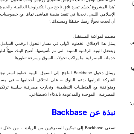
الإسلامي الليبي، نجحنا في تنفيذ منصة تتماشى تمامًا مع خصوصيا
أن تُحدث تحولًا رقميًا حقيقيًا ومستدامًا.”
مصمم لمواكبة المستقبل
 في
يمثل هذا الإطلاق الخطوة الأولى في مسار التحول الرقمي الشامل ال
وبفضل البنية الرقمية المتينة التي تم تأسيسها، أصبح البنك مهيّأً ل
خدماته المصرفية بما يواكب تحولات السوق وسرعة تطورها.
ا
ويمثل دخول Backbase الناجح إلى السوق الليبية خط
الشركة التزامها بدعم البنوك – على اختلاف أحجامها – في مسار
ومتوافقة مع المتطلبات التنظيمية، وتجارب مصرفية سلسة ترتكز
المصرفية الموحدة والمدعومة بالذكاء الاصطناعي.
س:
نبذة عن Backbase
تسعى Backbase إلى تمكين المصرفيين من الريادة ، من خل