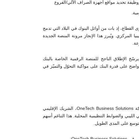
ظيفة تحديد مواقع أجهزة الصراف الآلي/الفروع
ية.
القطاع، إذ بات من أوائل البنوك في البلاد التي تدمج
التابع لمصرف ليبيا المركزي. ويُبرز هذا الإنجاز مرونة المنصة الجديدة
عة.
يرسّخ الإطلاق الناجح للمنصة الرقمية الخاصة بالبنك
واضح على قدرة البنك على مواكبة التحوّل والتميّز في
تم إطلاق المنصة الجديدة بفضل تعاون وثيق بين Backbase وشركة OneTech Business Solutions، الشريك الإقليمي
الليبي والضوابط التنظيمية المحلية. هذا التناغم أسهم
توسع على المدى الطويل.
OneTech: