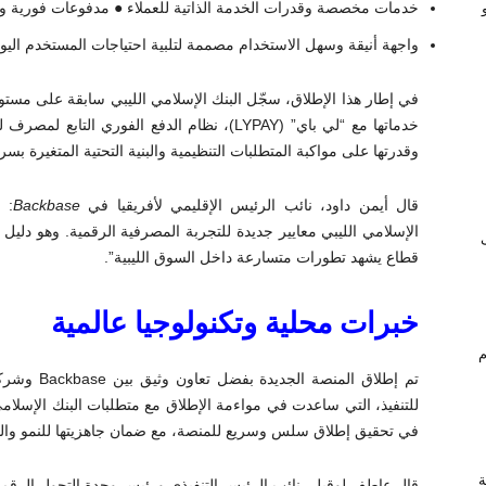
خدمات مخصصة وقدرات الخدمة الذاتية للعملاء ● مدفوعات فورية وو
واجهة أنيقة وسهل الاستخدام مصممة لتلبية احتياجات المستخدم اليوم
في إطار هذا الإطلاق، سجّل البنك الإسلامي الليبي سابقة على مستوى 
خدماتها مع “لي باي” (LYPAY)، نظام الدفع الفوري 
وقدرتها على مواكبة المتطلبات التنظيمية والبنية التحتية المتغيرة بسر
قال أيمن داود، نائب الرئيس الإقليمي لأفريقيا في
Backbase
: 
الإسلامي الليبي معايير جديدة للتجربة المصرفية الرقمية. وهو دليل 
قطاع يشهد تطورات متسارعة داخل السوق الليبية”.
خبرات محلية وتكنولوجيا عالمية
ام
للتنفيذ، التي ساعدت في مواءمة الإطلاق مع متطلبات البنك الإسلامي 
في تحقيق إطلاق سلس وسريع للمنصة، مع ضمان جاهزيتها للنمو وال
ة
قال عاطف لوقيل، نائب الرئيس التنفيذي ورئيس وحدة التحول الرقمي في  Business Solutions