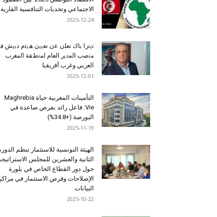
الاجتماعي وتحديات التنافسية القارية
2025-12-24
ﺗﯾﺗرا ﺑﺎك ﺗﻌﻠن ﻋن ﺗﻌﯾﯾن ھﯾﺛم دﺑﯾش ﻓ
ﻣﻧﺻب اﻟﻣدﯾر اﻟﻌﺎم ﻟﻣﻧطﻘﺔ اﻟﻣﻐرب
اﻟﻌرﺑﻲ وﻏرب أﻓرﯾﻘﯾﺎ
2025-12-01
التأمينات المغربية حياة Maghrebia
Vie: فاعل رائد بفرص صاعدة في
البورصة (+34.8%)
2025-11-19
الهيئة التونسية للاستثمار تنظم الدورة
الثانية والعشرين للمجلس الاستراتيج
حول دور القطاع الخاص في بلورة
الإصلاحات وفرص الاستثمار في مراكز
البيانات
2025-10-22