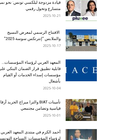
قيادة مزدوجة لبلكسي تونس: نحو نمو
متسارع وتحول رقمي
2025-10-21
الافتتاح الرسمي لمعرض النسيج
والملابس “إنترتكس سوسة 2025”
2025-10-17
المعهد العربي لرؤساء المؤسسات…
قابلية تطبيق قرار الضمان البنكي على
مؤسسات إسداء الخدمات أو القيام
بأشغال
2025-10-04
تأمينات BIAT والترا ميراج الجريد أرق
قياسية وتضامن مجتمعي
2025-10-01
أحمد الكرم في منتدى المعهد العربي
لرؤساء المؤسسات: السياحة التونسي