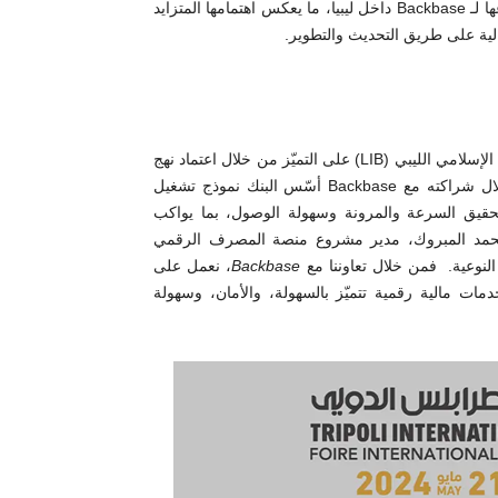
المدعومة بالذكاء الاصطناعي. ويمثل هذا التعاون أول شراكة من نوعها لـ Backbase داخل ليبيا، ما يعكس اهتمامها المتزايد
لية على طريق التحديث والتطوير.
بصفته بنكًا يتبنى التحول الرقمي في صميم استراتيجيته، حرص البنك الإسلامي الليبي (LIB) على التميّز من خلال اعتماد نهج
يرتكز على تجربة المستخدم في تقديم خدماته المصرفية. ومن خلال شراكته مع Backbase أسّس البنك نموذج تشغيل
تحقيق السرعة والمرونة وسهولة الوصول، بما يواكب
 محمد المبروك، مدير مشروع منصة المصرف الرقمي
النوعية. فمن خلال تعاوننا مع
Backbase
، نعمل على
ات مالية رقمية تتميّز بالسهولة، والأمان، وسهولة