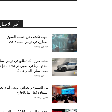
آخر الأخبار
مبوب تكشف عن حصيلة السوق
العقاري في تونس لسنة 2025
2026-02-20
سيتي كارز – كيا تطلق في تونس سيا
الـدفع الرباعي الكهربائي EV3 المت
بلقب سيارة العام عالميًا
2026-01-14
بين الطموح والعوائق: تونس أمام تح
استعادة كفاءاتها بالخارج
2025-12-26
الاقتصاد التونسي 2025: بين الصمود