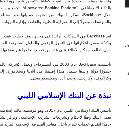
وتحقيق مستويات جديدة من النمو والكفاءة. وتتمحور هذه الرؤية ح
بالذكاء الاصطناعي “orm
خلال Backbase، تتمكن البنوك من تحديث عملياتها عبر
والمتوسطة، وصولًا إلى المصرفية التجارية والخاصة وإدارة الثروات.
ال
حول العالم، ويمكن الاطلاع على عدد من قصص نجاحها عبر موقعها 
تأسست Backbase عام 2003 في أمستردام، وتعمل
حضورًا دوليًا واسعًا يشمل مقرًا إقليميًا في أتلانتا وسنغافورة،
ق
وكراكوف، وكارديف، وحيدر أباد، ومكسيكو سيتي.
نبذة عن البنك الإسلامي الليبي
ل
يعمل البنك وفقًا لأحكام وتشريعات الشريعة الإسلامية، ويركز
جاهدًا لتقديم خدمات تلتزم بأعلى معايير الصيرفة الإسلامية. لمزيد 