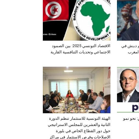
ﺛم دﺑﯾش ﻓﻲ
الاقتصاد التونسي 2025: بين الصمود
اﻟﻣﻐرب
الاجتماعي وتحديات التنافسية القارية
 نحو نمو
الهيئة التونسية للاستثمار تنظم الدورة
الثانية والعشرين للمجلس الاستراتيجي
حول دور القطاع الخاص في بلورة
الإصلاحات وفرص الاستثمار في مراكز