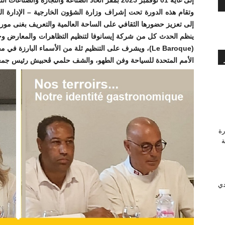
إلى غاية 01 نوفمبر 2025 بمقر اتحاد الصناعة والتجارة والصناعات التقليدية (UTICA) بحي الخضراء.
وتقام هذه الدورة تحت إشراف وزارة الشؤون الخارجية – الإدارة ال
إلى تعزيز حضورها الثقافي على الساحة العالمية والتعريف بغنى مورو
ينظم الحدث كل من شركة إيسانوفا لتنظيم التظاهرات والمعارض وج
(Le Baroque)، ويشرف على التنظيم ثلة من الأسماء البارزة 
الأمم المتحدة للسياحة وفن الطهو، والشف حلمي ڨحبيش رئيس جمعي
رة
وَّجة
دي