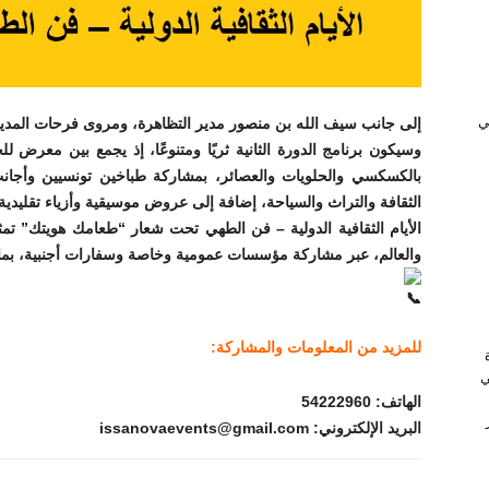
ﻲ
إلى جانب سيف الله بن منصور مدير التظاهرة، ومروى فرحات المديرة 
وسيكون برنامج الدورة الثانية ثريًا ومتنوعًا، إذ يجمع بين معر
بالكسكسي والحلويات والعصائر، بمشاركة طباخين تونسيين وأج
الثقافة والتراث والسياحة، إضافة إلى عروض موسيقية وأزياء تقليدية تج
الأيام الثقافية الدولية – فن الطهي تحت شعار “طعامك هويتك” تمثل
والعالم، عبر مشاركة مؤسسات عمومية وخاصة وسفارات أجنبية، بما 
للمزيد من المعلومات والمشاركة:
ي
الهاتف:
54222960
البريد الإلكتروني: issanovaevents@gmail.com