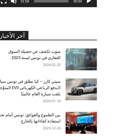
01:58
00:00
آخر الأخبار
مبوب تكشف عن حصيلة السوق
العقاري في تونس لسنة 2025
2026-02-20
سيتي كارز – كيا تطلق في تونس سيا
الـدفع الرباعي الكهربائي EV3 المت
بلقب سيارة العام عالميًا
2026-01-14
بين الطموح والعوائق: تونس أمام تح
استعادة كفاءاتها بالخارج
2025-12-26