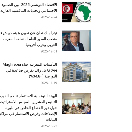
الاقتصاد التونسي 2025: بين الصمود
الاجتماعي وتحديات التنافسية القارية
2025-12-24
ﺗﯾﺗرا ﺑﺎك ﺗﻌﻠن ﻋن ﺗﻌﯾﯾن ھﯾﺛم دﺑﯾش ﻓ
ﻣﻧﺻب اﻟﻣدﯾر اﻟﻌﺎم ﻟﻣﻧطﻘﺔ اﻟﻣﻐرب
اﻟﻌرﺑﻲ وﻏرب أﻓرﯾﻘﯾﺎ
2025-12-01
التأمينات المغربية حياة Maghrebia
Vie: فاعل رائد بفرص صاعدة في
البورصة (+34.8%)
2025-11-19
الهيئة التونسية للاستثمار تنظم الدورة
الثانية والعشرين للمجلس الاستراتيج
حول دور القطاع الخاص في بلورة
الإصلاحات وفرص الاستثمار في مراكز
البيانات
2025-10-22