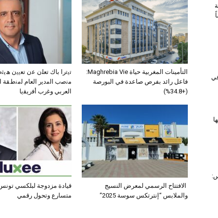
ة
التأمينات المغربية حياة Maghrebia Vie:
ﺗﯾﺗرا ﺑﺎك ﺗﻌﻠن ﻋن ﺗﻌﯾﯾن ھﯾ
 في
فاعل رائد بفرص صاعدة في البورصة
ﻣﻧﺻب اﻟﻣدﯾر اﻟﻌﺎم ﻟﻣﻧطﻘﺔ 
(+34.8%)
اﻟﻌرﺑﻲ وﻏرب أﻓرﯾﻘﯾﺎ
ا
س:
الافتتاح الرسمي لمعرض النسيج
قيادة مزدوجة لبلكسي تونس:
والملابس “إنترتكس سوسة 2025”
متسارع وتحول رقمي