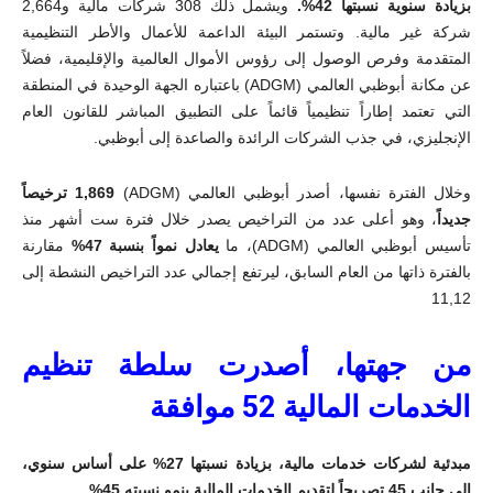
بزيادة سنوية نسبتها 42%.
ويشمل ذلك 308 شركات مالية و2,664
شركة غير مالية
.
وتستمر البيئة الداعمة للأعمال والأطر التنظيمية
المتقدمة وفرص الوصول إلى رؤوس الأموال العالمية والإقليمية، فضلاً
عن مكانة أبوظبي العالمي (
ADGM
) باعتباره الجهة الوحيدة في المنطقة
التي تعتمد إطاراً تنظيمياً قائماً على التطبيق المباشر للقانون العام
الإنجليزي، في جذب الشركات الرائدة والصاعدة إلى أبوظبي
.
وخلال الفترة نفسها، أصدر أبوظبي العالمي (
ADGM
)
1,869 ترخيصاً
جديداً
، وهو أعلى عدد من التراخيص يصدر خلال فترة ست أشهر منذ
تأسيس أبوظبي العالمي (
ADGM
)، ما
يعادل نمواً بنسبة 47%
مقارنة
بالفترة ذاتها من العام السابق، ليرتفع إجمالي عدد التراخيص النشطة إلى
11,12
من جهتها، أصدرت سلطة تنظيم
الخدمات المالية 52 موافقة
مبدئية
لشركات خدمات مالية، بزيادة نسبتها 27% على أساس سنوي،
إلى جانب 45 تصريحاً لتقديم الخدمات المالية بنمو نسبته 45
%
.