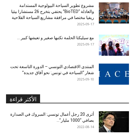
مشروع تطوير السياحة البيولوجية المستدامة
والعادلة “BioTED” يحتفي بتخرج 26 مستشارا بيئيا
ريفيا مختصا في مرافقة مشاريع السياحة الفلاحية
2025-09-17
مع سيليكتا الحلمة تكتبها صغير و تعيشها كبير …
2025-09-17
المنتدى الاقتصادي التونسي – الدورة التاسعة تحت
شعار “السياحة في تونس: نحو آفاق جديدة”
2025-09-10
الأكثر قراءة
أثرى 20 رجل أعمال تونسي: المبروك في الصدارة
بصافي “1000 مليار”...
2022-08-14