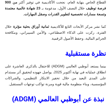
القطاع الخاص بنهاية العام، نجحت الأكاديمية في توفير أكثر
من 900
فرصة توظيف
خلال النصف الأول، مدعومة بـ
23 شهادة عالمية معتمدة
وتسعة مسارات تخصصية لتطوير القدرات وصقل المهارات
.
كما نشر مركز الأبحاث التابع للأكاديمية
ثمانية أوراق بحثية مؤثرة
خلال
الفترة، ركزت على الذكاء الاصطناعي، والأمن السيبراني، ومكافحة
الجرائم المالية، وحفظ الأصول الرقمية
.
نظرة مستقبلية
بينما يستعد أبوظبي العالمي (
ADGM
) للاحتفال بالذكرى العاشرة على
انطلاق عملياته في نهاية أكتوبر 2025، يواصل جهوده لتحقيق أثر مستدام
على المدى البعيد من خلال تحفيز الابتكار التنظيمي، والشراكات
المؤسسية، وبناء منظومة مالية قوية ومرنة تواكب توجهات المستقبل
.
نبذة عن أبوظبي العالمي (
ADGM
)