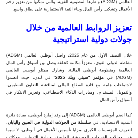
العالمي (
ADGM
) وأطرها التنظيمية القوية، والتي تمكّنها من تعزيز زخم
الأعمال وتشكيل رأس المال وبناء الثقة الاستثمارية على نطاق واسع
.
تعزيز الروابط العالمية من خلال
جولات دولية استراتيجية
خلال النصف الأول من عام 2025، واصل أبوظبي العالمي (
ADGM
)
نشاطه الدولي القوي، معززاً مكانته كحلقة وصل بين أسواق رأس المال
العالمية ومنظومة أبوظبي المالية
.
وشارك ممثلو أبوظبي العالمي
(
ADGM
) في
مؤتمر “سيتي ويك
2025
” في لندن، حيث انضموا
لاجتماعات هامة مع قادة القطاع المالي لمناقشة التعاون التنظيمي،
والتمويل المستدام، ومبادرات الذكاء الاصطناعي، وتعزيز الابتكار في
أسواق رأس المال
.
كما انضم أبوظبي العالمي (
ADGM
) إلى وفد إمارة أبوظبي، بقيادة دائرة
التنمية الاقتصادية، في
سلسلة من الجولات الدولية في الصين واليابان
،
لتعريف المؤسسات الكبرى بمزايا تأسيس الأعمال في أبوظبي، لا سيما
في مجالات الخدمات المصرفية الخاصة، وإدارة الثروات، ومكاتب