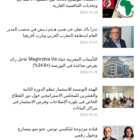
وتحديات التنافسية القارية
2025-12-24
ﺗﯾﺗرا ﺑﺎك ﺗﻌﻠن ﻋن ﺗﻌﯾﯾن ھﯾﺛم دﺑﯾش ﻓﻲ ﻣﻧﺻب اﻟﻣدﯾر
اﻟﻌﺎم ﻟﻣﻧطﻘﺔ اﻟﻣﻐرب اﻟﻌرﺑﻲ وﻏرب أﻓرﯾﻘﯾﺎ
2025-12-01
التأمينات المغربية حياة Maghrebia Vie: فاعل رائد
بفرص صاعدة في البورصة (+34.8%)
2025-11-19
الهيئة التونسية للاستثمار تنظم الدورة الثانية
والعشرين للمجلس الاستراتيجي حول دور القطاع
الخاص في بلورة الإصلاحات وفرص الاستثمار في
مراكز البيانات
2025-10-22
قيادة مزدوجة لبلكسي تونس: نحو نمو متسارع
وتحول رقمي