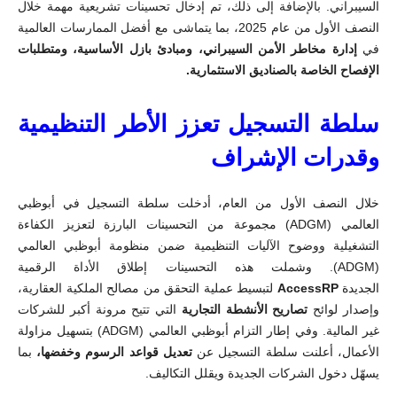
السيبراني. بالإضافة إلى ذلك، تم إدخال تحسينات تشريعية مهمة خلال
النصف الأول من عام 2025، بما يتماشى مع أفضل الممارسات العالمية
في
إدارة مخاطر الأمن السيبراني، ومبادئ بازل الأساسية، ومتطلبات
الإفصاح الخاصة بالصناديق الاستثمارية
.
سلطة التسجيل تعزز الأطر التنظيمية
وقدرات الإشراف
خلال النصف الأول من العام، أدخلت سلطة التسجيل في أبوظبي
العالمي (
ADGM
) مجموعة من التحسينات البارزة لتعزيز الكفاءة
التشغيلية ووضوح الآليات التنظيمية ضمن منظومة أبوظبي العالمي
(
ADGM
). وشملت هذه التحسينات إطلاق الأداة الرقمية
الجديدة
AccessRP
لتبسيط عملية التحقق من مصالح الملكية العقارية،
وإصدار لوائح
تصاريح الأنشطة التجارية
التي تتيح مرونة أكبر للشركات
غير المالية. وفي إطار التزام أبوظبي العالمي (
ADGM
) بتسهيل مزاولة
الأعمال، أعلنت سلطة التسجيل عن
تعديل قواعد الرسوم وخفضها،
بما
يسهّل دخول الشركات الجديدة ويقلل التكاليف.