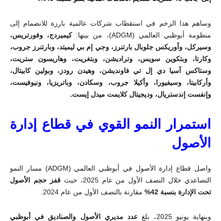
وساهم هذا الزخم في استقطاب شركات عالمية بارزة للانضمام إلى
منظومة أبوظبي العالمي (
ADGM
)، من بينها:
كيميردج، وفورتريس،
وسيركل، وأوريكس جلوبال بارتنرز، وجي إم بي ليميتد، وبارتنرز جروب،
وكارتا، وبتكوين سويس، وتراديشن، وبتغريت، وهاريسون ستريت،
وستاكس آسيا دي إل تي فاونديشن، وهيدن رودز، وبولين كابيتال،
وأركابيتا، وسيفيورا، وأكيلا جروب، وسكادن، وباتريزيا، ونيوفيست،
وإنفست إندستريال، وديجيتال كلايمت ميدل إيست
.
استمرار النمو القوي في قطاع إدارة
الأصول
واصل قطاع إدارة الأصول في أبوظبي العالمي (
ADGM
) مسار النمو
التصاعدي خلال النصف الأول من عام 2025، حيث
قفز حجم الأصول
تحت الإدارة بنسبة 42%
مقارنة بالنصف الأول من عام 2024
.
وبنهاية يونيو 2025، بلغ
عدد مديري الأصول والصناديق في أبوظبي