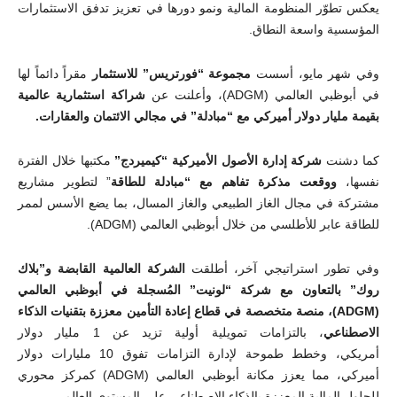
يعكس تطوّر المنظومة المالية ونمو دورها في تعزيز تدفق الاستثمارات
المؤسسية واسعة النطاق.
وفي شهر مايو، أسست
مجموعة “فورتريس” للاستثمار
مقراً دائماً لها
في أبوظبي العالمي (
ADGM
)، وأعلنت عن
شراكة استثمارية عالمية
بقيمة مليار دولار أميركي مع “مبادلة” في مجالي الائتمان والعقارات
.
كما دشنت
شركة إدارة الأصول الأميركية “كيميردج”
مكتبها خلال الفترة
نفسها،
ووقعت مذكرة تفاهم مع “مبادلة للطاقة
” لتطوير مشاريع
مشتركة في مجال الغاز الطبيعي والغاز المسال، بما يضع الأسس لممر
للطاقة عابر للأطلسي من خلال أبوظبي العالمي (
ADGM
).
وفي تطور استراتيجي آخر، أطلقت
الشركة العالمية القابضة و”بلاك
روك” بالتعاون مع شركة “لونيت” المُسجلة في أبوظبي العالمي
(
ADGM
)، منصة متخصصة في قطاع إعادة التأمين معززة بتقنيات الذكاء
الاصطناعي
، بالتزامات تمويلية أولية تزيد عن 1 مليار دولار
أمريكي، وخطط طموحة لإدارة التزامات تفوق 10 مليارات دولار
أميركي، مما يعزز مكانة أبوظبي العالمي (
ADGM
) كمركز محوري
للحلول المالية المعززة بالذكاء الاصطناعي على المستوى العالمي
.