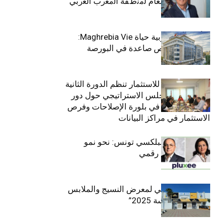
ﻣﻧﺻب اﻟﻣدﯾر اﻟﻌﺎم ﻟﻣﻧطﻘﺔ اﻟﻣﻐرب اﻟﻌرﺑﻲ
وﻏرب أﻓرﯾﻘﯾﺎ
التأمينات المغربية حياة Maghrebia Vie:
فاعل رائد بفرص صاعدة في البورصة
(+34.8%)
الهيئة التونسية للاستثمار تنظم الدورة الثانية
والعشرين للمجلس الاستراتيجي حول دور
القطاع الخاص في بلورة الإصلاحات وفرص
الاستثمار في مراكز البيانات
قيادة مزدوجة لبلكسي تونس: نحو نمو
متسارع وتحول رقمي
الافتتاح الرسمي لمعرض النسيج والملابس
“إنترتكس سوسة 2025”