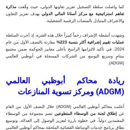
كما واصلت سلطة التسجيل تعزيز تعاونها الدولي، حيث وقّعت
مذكرة
تفاهم استراتيجية مع مركز أستانا المالي الدولي
بهدف تعزيز التعاون
والاعتراف المتبادل بالمنصات الرقمية التشغيلية.
وشهدت أنشطة الإشراف زخماً كبيراً خلال هذه الفترة، إذ أجرت السلطة
عمليات تقييم إشرافية أكثر بنسبة 223%
مقارنة بالنصف الأول من عام
2024، في تأكيد لالتزامها الراسخ بأعلى معايير الحوكمة ضمن مجتمع
متنامٍ وسريع التوسع من الشركات المسجلة في أبوظبي العالمي
.
)
ADGM
(
ريادة محاكم أبوظبي العالمي
(
ADGM
) ومركز تسوية المنازعات
أعلنت محاكم أبوظبي العالمي (
ADGM
) خلال النصف الأول من العام
عن
إطلاق لجنة من الوسطاء المتطوعين
تضم مجموعة من الوسطاء
المعتمدين دولياً، في خطوة بارزة لتعزيز الوصول إلى العدالة، وتوسيع
نطاق برنامج خدمات الوساطة القضائية الملحقة بمحاكم أبوظبي العالمي