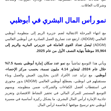
وشركات العائلات
.
نمو رأس المال البشري في أبوظبي
مع انتهاء المرحلة الانتقالية لضم جزيرة الريم إلى منظومة أبوظبي
العالمي (
ADGM
)، ارتفع عدد تصاريح العمل الصادرة عن أبوظبي العالمي
(
ADGM
)
ليصل تعداد القوى العاملة في جزيرتي الماريه والريم إلى
35,964 موظفاً بنهاية النصف الأول من عام 2025
.
ويأتي هذا التوسع تماشياً مع
نمو عدد سكان إمارة أبوظبي بنسبة 7.5%
خلال عام 2024، ليتجاوز 4.14 مليون نسمة، بحسب مركز الإحصاء-
أبوظبي.
مع تزايد عدد الأفراد الذين يختارون العيش والعمل وبناء
مستقبلهم في ابوظبي، يضطلع أبوظبي العالمي (
ADGM
) بدور محوري
في استقطاب أفضل الكفاءات والشركات ضمن منظومته. ويسهم
التوسع المستمر للمركز المالي في تحفيز النشاط الاقتصادي وتعزيز
جاذبية الإمارة لرأس المال البشري، ما يشكل ركيزة أساسية في مسيرة
أبوظبي نحو ترسيخ موقعها كـعاصمة لرأس المال.