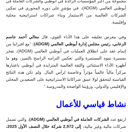
مجموعة من أكبر المؤسسات الرائدة في أبوظبي والشركات العاملة في
أبوظبي العالمي (
ADGM
)، في مؤشرٍ على دوره المحوري في تمكين
الشركات العالمية من الاستثمار وبناء شراكات استراتيجية محلية
وإقليمية
.
وفي معرض تعليقه على هذا الأداء القوي، قال
معالي أحمد جاسم
الزعابي، رئيس مجلس إدارة أبوظبي العالمي
(
ADGM
):
“
مع اقترابنا من
إتمام عقد على انطلاق العمليات في أبوظبي العالمي (
ADGM
)، نفخر
بمسيرة نموه المستمرة والتي تعكس التزامه الراسخ بالتميز، وهو ما
أظهره الأداء الاستثنائي والثقة العالمية المتزايدة في أبوظبي باعتبارها
مركزاً مالياً عالمياً مؤثراً وعاصمة لرأس المال. ولم تكن هذه النتائج
القياسية لتتحقق لولا عمق شراكاتنا الاستراتيجية على الصعيدين المحلي
والإقليمي والدولي، ورؤيتنا الواضحة والمدروسة.”
نشاط قياسي للأعمال
ارتفع عدد
الشركات العاملة في أبوظبي العالمي (
ADGM
)
، والتي تشمل
شركات مالية وغير مالية،
إلى 2,972 شركة خلال النصف الأول 2025،