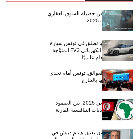
مبوب تكشف عن حصيلة السوق العقاري
في تونس لسنة 2025
سيتي كارز – كيا تطلق في تونس سيارة
الـدفع الرباعي الكهربائي EV3 المتوَّجة
بلقب سيارة العام عالميًا
بين الطموح والعوائق: تونس أمام تحدي
استعادة كفاءاتها بالخارج
الاقتصاد التونسي 2025: بين الصمود
الاجتماعي وتحديات التنافسية القارية
ﺗﯾﺗرا ﺑﺎك ﺗﻌﻠن ﻋن ﺗﻌﯾﯾن ھﯾﺛم دﺑﯾش ﻓﻲ