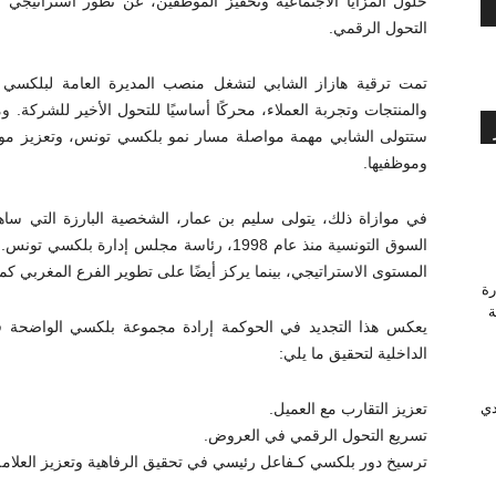
حلول المزايا الاجتماعية وتحفيز الموظفين، عن تطور استراتيجي ف
التحول الرقمي.
تمت ترقية هازاز الشابي لتشغل منصب المديرة العامة لبلكسي ت
والمنتجات وتجربة العملاء، محركًا أساسيًا للتحول الأخير للشركة. 
ستتولى الشابي مهمة مواصلة مسار نمو بلكسي تونس، وتعزيز موقعه
وموظفيها.
في موازاة ذلك، يتولى سليم بن عمار، الشخصية البارزة التي س
السوق التونسية منذ عام 1998، رئاسة مجلس إدا
المستوى الاستراتيجي، بينما يركز أيضًا على تطوير الفرع المغربي ك
رة
وَّجة
يعكس هذا التجديد في الحوكمة إرادة مجموعة بلكسي الواضحة في
الداخلية لتحقيق ما يلي:
تعزيز التقارب مع العميل.
دي
تسريع التحول الرقمي في العروض.
ترسيخ دور بلكسي كـفاعل رئيسي في تحقيق الرفاهية وتعزيز العلام