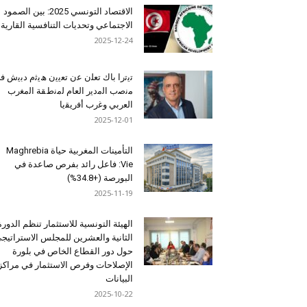
الاقتصاد التونسي 2025: بين الصمود
الاجتماعي وتحديات التنافسية القارية
2025-12-24
ﺗﯾﺗرا ﺑﺎك ﺗﻌﻠن ﻋن ﺗﻌﯾﯾن ھﯾﺛم دﺑﯾش ﻓ
ﻣﻧﺻب اﻟﻣدﯾر اﻟﻌﺎم ﻟﻣﻧطﻘﺔ اﻟﻣﻐرب
اﻟﻌرﺑﻲ وﻏرب أﻓرﯾﻘﯾﺎ
2025-12-01
التأمينات المغربية حياة Maghrebia
Vie: فاعل رائد بفرص صاعدة في
البورصة (+34.8%)
2025-11-19
الهيئة التونسية للاستثمار تنظم الدورة
الثانية والعشرين للمجلس الاستراتيج
حول دور القطاع الخاص في بلورة
الإصلاحات وفرص الاستثمار في مراكز
البيانات
2025-10-22