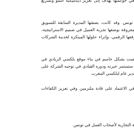
ي حوكمتها يهدف إلى تعزيز ديناميكية النمو وتسريع
ونس. وقد كانت، بصفتها المديرة السابقة للتسويق
ومعروفة بوضعها تجربة العميل في صميم الاستراتيجية،
ا الرقمي، وإثراء حلولها المبتكرة لخدمة الشركات
اهمت بشكل حاسم في بناء موقع بلكسي الريادي في
رة بلكسي تونس. ستستمر خبرته ودوره القيادي في توجيه الشركة على
مدير عام لبلكسي المغرب.
 الاعتماد على قادة ملتزمين وفي تعزيز الكفاءات
ة التجارية لأصحاب العمل في تونس.