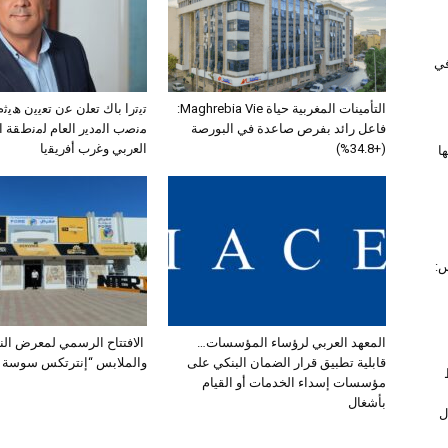
 في
التأمينات المغربية حياة Maghrebia Vie:
ﺗﯾﺗرا ﺑﺎك ﺗﻌﻠن ﻋن ﺗﻌﯾﯾن ھﯾ
فاعل رائد بفرص صاعدة في البورصة
ﻣﻧﺻب اﻟﻣدﯾر اﻟﻌﺎم ﻟﻣﻧطﻘﺔ 
(+34.8%)
اﻟﻌرﺑﻲ وﻏرب أﻓرﯾﻘﯾﺎ
ا
س:
المعهد العربي لرؤساء المؤسسات…
الافتتاح الرسمي لمعرض الن
قابلية تطبيق قرار الضمان البنكي على
والملابس “إنترتكس سوسة 2025”
مؤسسات إسداء الخدمات أو القيام
بأشغال
11,1 خلال