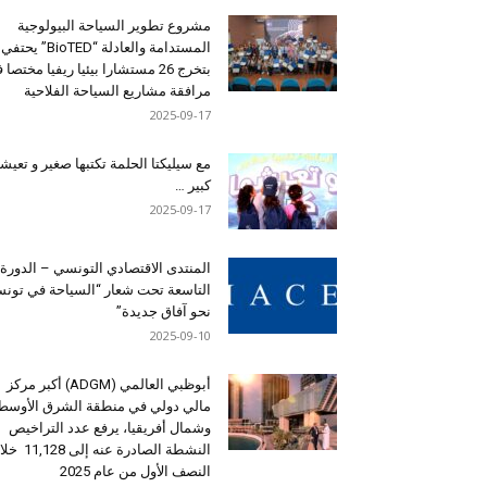
مشروع تطوير السياحة البيولوجية
المستدامة والعادلة “BioTED” يحتفي
بتخرج 26 مستشارا بيئيا ريفيا مختصا
مرافقة مشاريع السياحة الفلاحية
2025-09-17
مع سيليكتا الحلمة تكتبها صغير و تعيشه
كبير …
2025-09-17
المنتدى الاقتصادي التونسي – الدورة
التاسعة تحت شعار “السياحة في تون
نحو آفاق جديدة”
2025-09-10
أبوظبي العالمي (ADGM) أكبر مركز
مالي دولي في منطقة الشرق الأوسط
وشمال أفريقيا، يرفع عدد التراخيص
النشطة الصادرة عنه إلى 28
النصف الأول من عام 2025