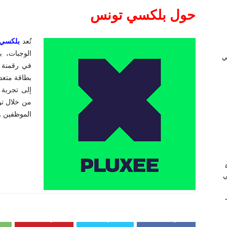
حول بلكسي تونس
تُعد
بلكسي
الوجبات، بط
ﻲ
بطاقة متعد
من خلال ت
الموظفين و
ي