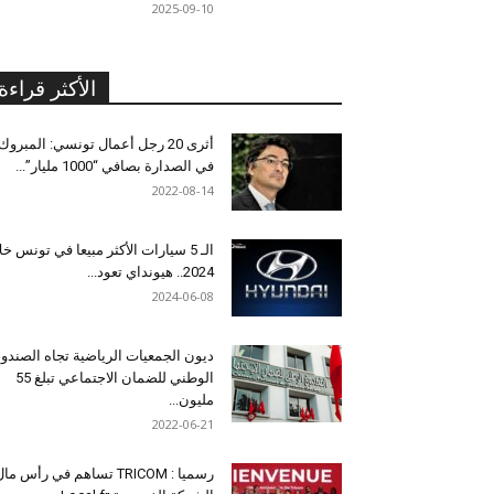
2025-09-10
الأكثر قراءة
أثرى 20 رجل أعمال تونسي: المبروك
في الصدارة بصافي “1000 مليار”...
2022-08-14
الـ 5 سيارات الأكثر مبيعا في تونس خل
2024.. هيونداي تعود...
2024-06-08
ديون الجمعيات الرياضية تجاه الصندو
الوطني للضمان الاجتماعي تبلغ 55
مليون...
2022-06-21
رسميا : TRICOM تساهم في رأس ما