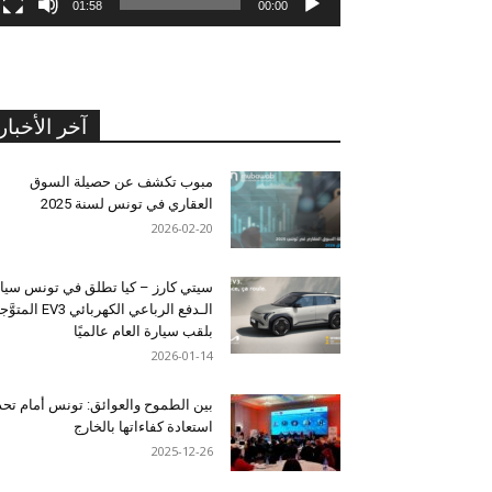
01:58
00:00
آخر الأخبار
مبوب تكشف عن حصيلة السوق
العقاري في تونس لسنة 2025
2026-02-20
سيتي كارز – كيا تطلق في تونس سيا
الـدفع الرباعي الكهربائي EV3 المت
بلقب سيارة العام عالميًا
2026-01-14
بين الطموح والعوائق: تونس أمام تح
استعادة كفاءاتها بالخارج
2025-12-26