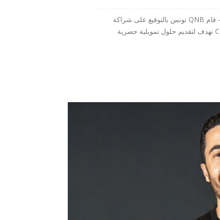
المنبر الاقتصادي (شراكة بين QNB تونس وCentury 21) - قام QNB تونس بالتوقيع على شراكة
استراتيجية مع الشبكة العقارية العالمية الرائدة Century 21 تهدف لتقديم حلول تمويلية حصرية