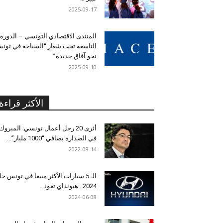
2025-09-17
المنتدى الاقتصادي التونسي – الدورة
التاسعة تحت شعار “السياحة في تون
نحو آفاق جديدة”
2025-09-10
الأكثر قراءة
أثرى 20 رجل أعمال تونسي: المبروك
في الصدارة بصافي “1000 مليار”...
2022-08-14
الـ 5 سيارات الأكثر مبيعا في تونس خل
2024.. هيونداي تعود...
2024-06-08