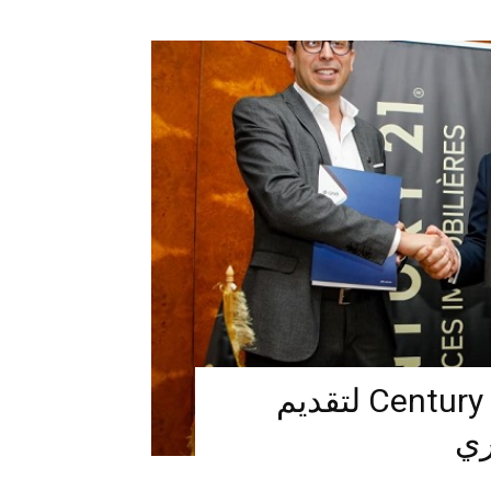
شراكة بين QNB تونس وCentury 21 لتقديم
ري