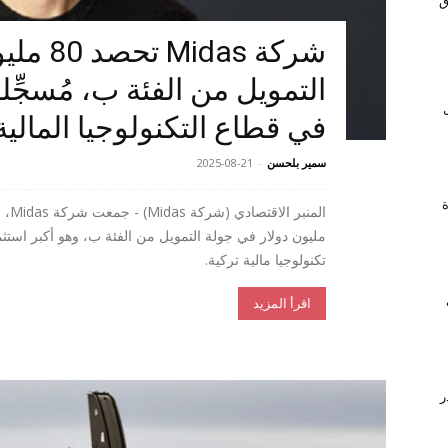
ق
شركة das
التمويل من الفئة ب، مُسجِّلة
ل
في قطاع التكنولوجيا المالية
سمير بلحسن
-
2025-08-21
ة
مليون دولار في جولة التمويل من الفئة ب، وهو أكبر استث
تكنولوجيا مالية تركية.
اقرأ المزيد
ر