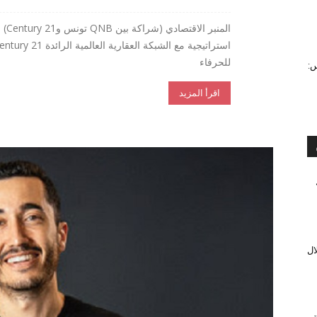
للحرفاء
س:
اقرأ المزيد
ال