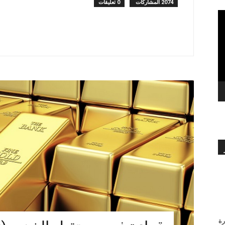
2074 المشاركات
0 تعليقات
بالعربي
رة