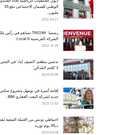
ديون الجمعيات الرياضية تجاه الصندو
الوطني للضمان الاجتماعي تبلغ 55
مليون...
2022-06-21
رسميا : TRICOM تساهم في رأس ما
الشركة الفرنسية Local.fr...
2022-10-29
تدشين مطعم ‘الشيف إياد’ في البحير
2 ‘للحم المُدخّن’
2024-06-08
إقامة أميرة في بومهل مشروع سكني
جديد لشركة البعث العقاري IBM...
2023-12-02
احتياطي تونس من العملة الصعبة يُقد
بــ95 يوم توريد
2023-04-08