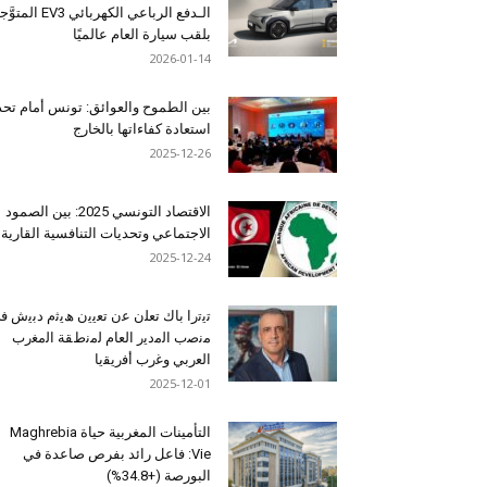
الـدفع الرباعي الكهربائي EV3 المت
بلقب سيارة العام عالميًا
2026-01-14
بين الطموح والعوائق: تونس أمام تح
استعادة كفاءاتها بالخارج
2025-12-26
الاقتصاد التونسي 2025: بين الصمود
الاجتماعي وتحديات التنافسية القارية
2025-12-24
ﺗﯾﺗرا ﺑﺎك ﺗﻌﻠن ﻋن ﺗﻌﯾﯾن ھﯾﺛم دﺑﯾش ﻓ
ﻣﻧﺻب اﻟﻣدﯾر اﻟﻌﺎم ﻟﻣﻧطﻘﺔ اﻟﻣﻐرب
اﻟﻌرﺑﻲ وﻏرب أﻓرﯾﻘﯾﺎ
2025-12-01
التأمينات المغربية حياة Maghrebia
Vie: فاعل رائد بفرص صاعدة في
البورصة (+34.8%)