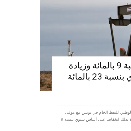
تراجع انتاج النفط الخام بنسبة 9 بالمائة وزيادة
الشراءات من الغاز الجزائري بنسبة 23 بالمائة
تاج الوطني للنفط الخام في تونس مع موفى
شهر جوان 2025 إلى 64ر0 مليون طن مكافئ نفط مسجلا بذلك انخفاضا على أساس سنوي بنسبة 9