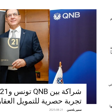
ام
ة
 في
تجربة حصرية للتمويل العقا
ا
سمير بلحسن
-
2025-08-21