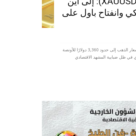
قراءة في مستقبل الذهب (XAUUSD): إلى أين
ركي وانفتاح باول على
المنبر الاقتصادي (قراءة في مستقبل الذهب) - تراجعت أسعار الذهب إلى حدود 3,360 دولارًا للأونصة
دي في ظل ضبابية المشهد الاقتصادي