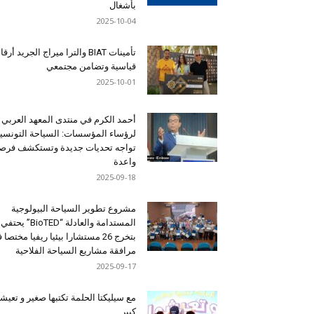
بأشغال
2025-10-04
تأمينات BIAT والترا ميراج الجريد أرق
قياسية وتضامن مجتمعي
2025-10-01
أحمد الكرم في منتدى المعهد العربي
لرؤساء المؤسسات: السياحة التونسي
تواجه تحديات جديدة وتستكشف فرصاً
واعدة
2025-09-18
مشروع تطوير السياحة البيولوجية
المستدامة والعادلة “BioTED” يحتفي
بتخرج 26 مستشارا بيئيا ريفيا مختصا
مرافقة مشاريع السياحة الفلاحية
2025-09-17
مع سيليكتا الحلمة تكتبها صغير و تعيشه
كبير …