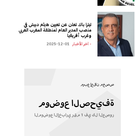
ﺗﯾﺗرا ﺑﺎك ﺗﻌﻠن ﻋن ﺗﻌﯾﯾن ھﯾﺛم دﺑﯾش ﻓﻲ
ﻣﻧﺻب اﻟﻣدﯾر اﻟﻌﺎم ﻟﻣﻧطﻘﺔ اﻟﻣﻐرب اﻟﻌرﺑﻲ
وﻏرب أﻓرﯾﻘﯾﺎ
- آخر الأخبار
2025-12-01