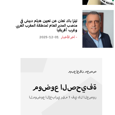
ﺗﯾﺗرا ﺑﺎك ﺗﻌﻠن ﻋن ﺗﻌﯾﯾن ھﯾﺛم دﺑﯾش ﻓﻲ
ﻣﻧﺻب اﻟﻣدﯾر اﻟﻌﺎم ﻟﻣﻧطﻘﺔ اﻟﻣﻐرب اﻟﻌرﺑﻲ
وﻏرب أﻓرﯾﻘﯾﺎ
- آخر الأخبار
2025-12-01