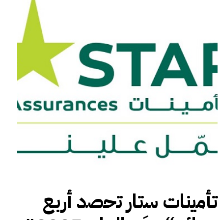
ﺗﺄﻣﯾﻧﺎت ﺳﺗﺎر ﺗﺣﺻد أرﺑﻊ