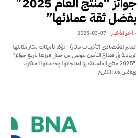
ﺟواﺋز “منتَج اﻟﻌﺎم 2025″
ﺑﻔﺿل ﺛﻘﺔ ﻋﻣﻼﺋﮭﺎ”
- آخر الأخبار
2025-03-07
المنبر الاقتصادي (ﺗﺄﻣﯾﻧﺎت ﺳﺗﺎر) - ﺗؤﻛد ﺗﺄﻣﯾﻧﺎت ﺳﺗﺎر ﻣﻛﺎﻧﺗﮭﺎ
اﻟرﯾﺎدﯾﺔ ﻓﻲ ﻗطﺎع اﻟﺗﺄﻣﯾن ﺑﺗوﻧس ﻣن ﺧﻼل ﻓوزھﺎ ﺑﺄرﺑﻊ ﺟواﺋز"
"2025 منتَج العام، ﺗﻘدﯾرًا ﻟﻣﻧﺗﺟﺎﺗﮭﺎ وﺧدﻣﺎﺗﮭﺎ اﻟﻣﺑﺗﻛرة.
وﯾﻌﻛس ھذا اﻟﺗﻛرﯾم