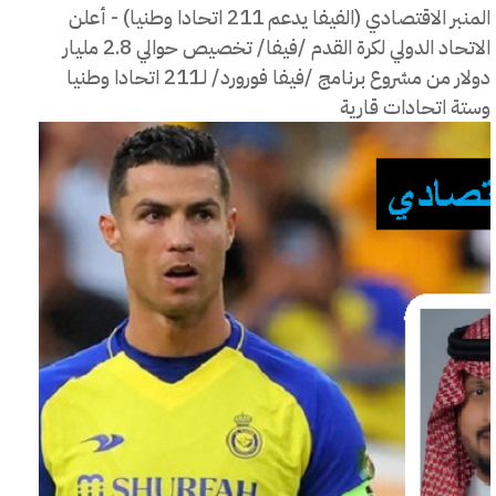
المنبر الاقتصادي (الفيفا يدعم 211 اتحادا وطنيا) - أعلن
الاتحاد الدولي لكرة القدم /فيفا/ تخصيص حوالي 2.8 مليار
دولار من مشروع برنامج /فيفا فورورد/ لـ211 اتحادا وطنيا
وستة اتحادات قارية