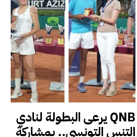
QNB يرعى البطولة لنادي
التنس التونسي.. بمشاركة