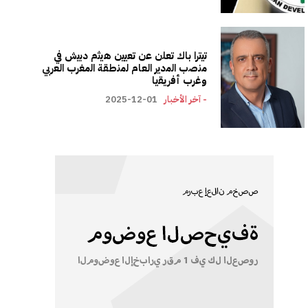
ﺗﯾﺗرا ﺑﺎك ﺗﻌﻠن ﻋن ﺗﻌﯾﯾن ھﯾﺛم دﺑﯾش ﻓﻲ
ﻣﻧﺻب اﻟﻣدﯾر اﻟﻌﺎم ﻟﻣﻧطﻘﺔ اﻟﻣﻐرب اﻟﻌرﺑﻲ
وﻏرب أﻓرﯾﻘﯾﺎ
- آخر الأخبار
2025-12-01