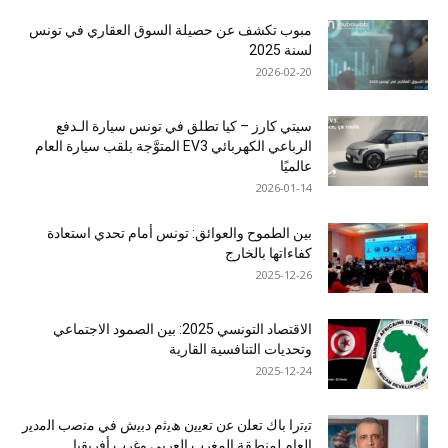
مبوب تكشف عن حصيلة السوق العقاري في تونس
لسنة 2025
2026-02-20
سيتي كارز – كيا تطلق في تونس سيارة الـدفع
الرباعي الكهربائي EV3 المتوَّجة بلقب سيارة العام
عالميًا
2026-01-14
بين الطموح والعوائق: تونس أمام تحدي استعادة
كفاءاتها بالخارج
2025-12-26
الاقتصاد التونسي 2025: بين الصمود الاجتماعي
وتحديات التنافسية القارية
2025-12-24
ﺗﯾﺗرا ﺑﺎك ﺗﻌﻠن ﻋن ﺗﻌﯾﯾن ھﯾﺛم دﺑﯾش ﻓﻲ ﻣﻧﺻب اﻟﻣدﯾر
اﻟﻌﺎم ﻟﻣﻧطﻘﺔ اﻟﻣﻐرب اﻟﻌرﺑﻲ وﻏرب أﻓرﯾﻘﯾﺎ