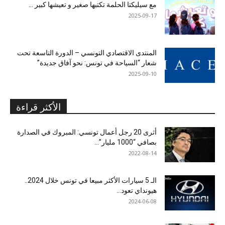
مع سيليكتا الحلمة تكتبها صغير و تعيشها كبير …
2025-09-17
المنتدى الاقتصادي التونسي – الدورة التاسعة تحت
شعار “السياحة في تونس: نحو آفاق جديدة”
2025-09-10
الأكثر قراءة
أثرى 20 رجل أعمال تونسي: المبروك في الصدارة
بصافي “1000 مليار”...
2022-08-14
الـ 5 سيارات الأكثر مبيعا في تونس خلال 2024..
هيونداي تعود...
2024-06-08