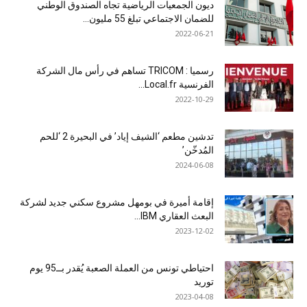
ديون الجمعيات الرياضية تجاه الصندوق الوطني
للضمان الاجتماعي تبلغ 55 مليون...
2022-06-21
رسميا : TRICOM تساهم في رأس مال الشركة
الفرنسية Local.fr...
2022-10-29
تدشين مطعم ‘الشيف إياد’ في البحيرة 2 ‘للحم
المُدخّن’
2024-06-08
إقامة أميرة في بومهل مشروع سكني جديد لشركة
البعث العقاري IBM...
2023-12-02
احتياطي تونس من العملة الصعبة يُقدر بــ95 يوم
توريد
2023-04-08