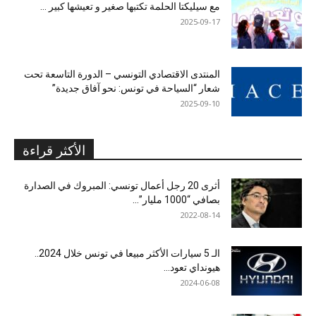
مع سيليكتا الحلمة تكتبها صغير و تعيشها كبير …
2025-09-17
المنتدى الاقتصادي التونسي – الدورة التاسعة تحت
شعار “السياحة في تونس: نحو آفاق جديدة”
2025-09-10
الأكثر قراءة
أثرى 20 رجل أعمال تونسي: المبروك في الصدارة
بصافي “1000 مليار”...
2022-08-14
الـ 5 سيارات الأكثر مبيعا في تونس خلال 2024..
هيونداي تعود...
2024-06-08