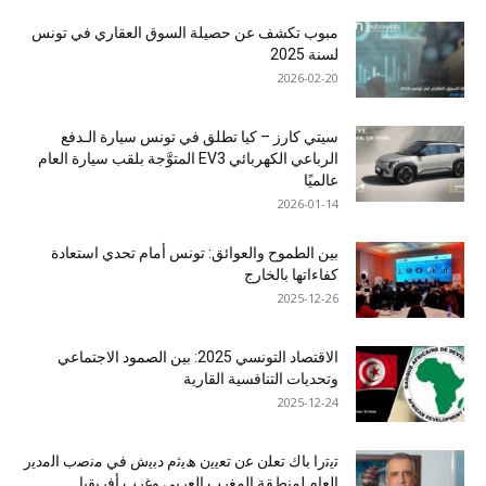
مبوب تكشف عن حصيلة السوق العقاري في تونس
لسنة 2025
2026-02-20
سيتي كارز – كيا تطلق في تونس سيارة الـدفع
الرباعي الكهربائي EV3 المتوَّجة بلقب سيارة العام
عالميًا
2026-01-14
بين الطموح والعوائق: تونس أمام تحدي استعادة
كفاءاتها بالخارج
2025-12-26
الاقتصاد التونسي 2025: بين الصمود الاجتماعي
وتحديات التنافسية القارية
2025-12-24
ﺗﯾﺗرا ﺑﺎك ﺗﻌﻠن ﻋن ﺗﻌﯾﯾن ھﯾﺛم دﺑﯾش ﻓﻲ ﻣﻧﺻب اﻟﻣدﯾر
اﻟﻌﺎم ﻟﻣﻧطﻘﺔ اﻟﻣﻐرب اﻟﻌرﺑﻲ وﻏرب أﻓرﯾﻘﯾﺎ