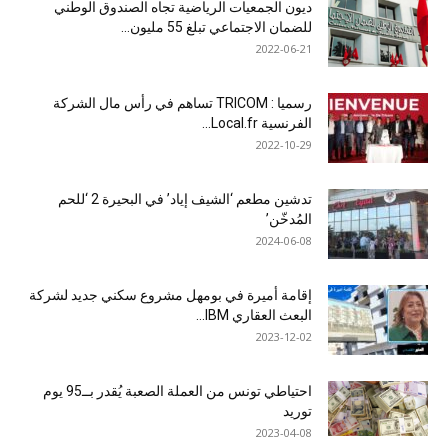
ديون الجمعيات الرياضية تجاه الصندوق الوطني
للضمان الاجتماعي تبلغ 55 مليون...
2022-06-21
رسميا : TRICOM تساهم في رأس مال الشركة
الفرنسية Local.fr...
2022-10-29
تدشين مطعم ‘الشيف إياد’ في البحيرة 2 ‘للحم
المُدخّن’
2024-06-08
إقامة أميرة في بومهل مشروع سكني جديد لشركة
البعث العقاري IBM...
2023-12-02
احتياطي تونس من العملة الصعبة يُقدر بــ95 يوم
توريد
2023-04-08