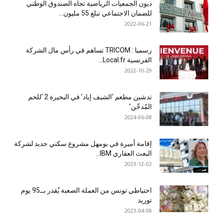
ديون الجمعيات الرياضية تجاه الصندوق الوطني
للضمان الاجتماعي تبلغ 55 مليون...
2022-06-21
رسميا : TRICOM تساهم في رأس مال الشركة
الفرنسية Local.fr...
2022-10-29
تدشين مطعم ‘الشيف إياد’ في البحيرة 2 ‘للحم
المُدخّن’
2024-06-08
إقامة أميرة في بومهل مشروع سكني جديد لشركة
البعث العقاري IBM...
2023-12-02
احتياطي تونس من العملة الصعبة يُقدر بــ95 يوم
توريد
2023-04-08