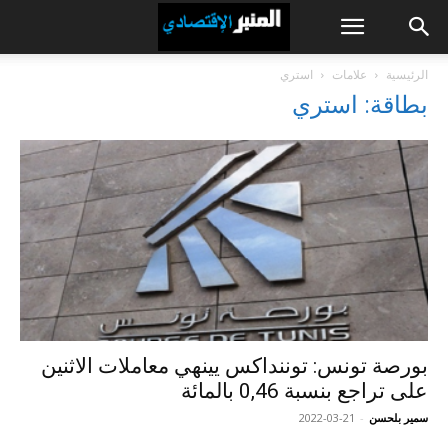
الرئيسية
علامات
استري
بطاقة: استري
بورصة تونس: توننداكس يينهي معاملات الاثنين
على تراجع بنسبة 0,46 بالمائة
سمير بلحسن
-
2022-03-21