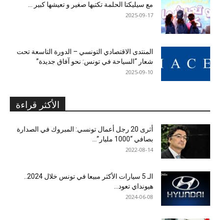
مع سيليكتا الحلمة تكتبها صغير و تعيشها كبير …
2025-09-17
المنتدى الاقتصادي التونسي – الدورة التاسعة تحت
شعار “السياحة في تونس: نحو آفاق جديدة”
2025-09-10
الأكثر قراءة
أثرى 20 رجل أعمال تونسي: المبروك في الصدارة
بصافي “1000 مليار”...
2022-08-14
الـ 5 سيارات الأكثر مبيعا في تونس خلال 2024..
هيونداي تعود...
2024-06-08