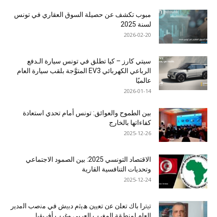
مبوب تكشف عن حصيلة السوق العقاري في تونس
لسنة 2025
2026-02-20
سيتي كارز – كيا تطلق في تونس سيارة الـدفع
الرباعي الكهربائي EV3 المتوَّجة بلقب سيارة العام
عالميًا
2026-01-14
بين الطموح والعوائق: تونس أمام تحدي استعادة
كفاءاتها بالخارج
2025-12-26
الاقتصاد التونسي 2025: بين الصمود الاجتماعي
وتحديات التنافسية القارية
2025-12-24
ﺗﯾﺗرا ﺑﺎك ﺗﻌﻠن ﻋن ﺗﻌﯾﯾن ھﯾﺛم دﺑﯾش ﻓﻲ ﻣﻧﺻب اﻟﻣدﯾر
اﻟﻌﺎم ﻟﻣﻧطﻘﺔ اﻟﻣﻐرب اﻟﻌرﺑﻲ وﻏرب أﻓرﯾﻘﯾﺎ