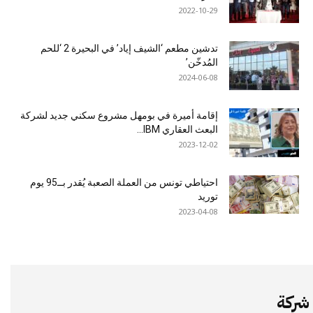
2022-10-29
تدشين مطعم ‘الشيف إياد’ في البحيرة 2 ‘للحم
المُدخّن’
2024-06-08
إقامة أميرة في بومهل مشروع سكني جديد لشركة
البعث العقاري IBM...
2023-12-02
احتياطي تونس من العملة الصعبة يُقدر بــ95 يوم
توريد
2023-04-08
شركة