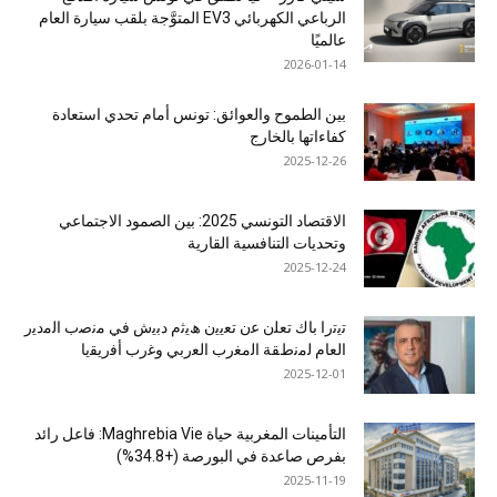
الرباعي الكهربائي EV3 المتوَّجة بلقب سيارة العام
عالميًا
2026-01-14
بين الطموح والعوائق: تونس أمام تحدي استعادة
كفاءاتها بالخارج
2025-12-26
الاقتصاد التونسي 2025: بين الصمود الاجتماعي
وتحديات التنافسية القارية
2025-12-24
ﺗﯾﺗرا ﺑﺎك ﺗﻌﻠن ﻋن ﺗﻌﯾﯾن ھﯾﺛم دﺑﯾش ﻓﻲ ﻣﻧﺻب اﻟﻣدﯾر
اﻟﻌﺎم ﻟﻣﻧطﻘﺔ اﻟﻣﻐرب اﻟﻌرﺑﻲ وﻏرب أﻓرﯾﻘﯾﺎ
2025-12-01
التأمينات المغربية حياة Maghrebia Vie: فاعل رائد
بفرص صاعدة في البورصة (+34.8%)
2025-11-19