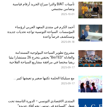
تأمينات BIAT والترا ميراج الجريد أرقام قياسية
وتضامن مجتمعي
2025-10-01
أحمد الكرم في منتدى المعهد العربي لرؤساء
المؤسسات: السياحة التونسية تواجه تحديات جديدة
وتستكشف فرصاً واعدة
2025-09-18
مشروع تطوير السياحة البيولوجية المستدامة
والعادلة “BioTED” يحتفي بتخرج 26 مستشارا بيئيا
ريفيا مختصا في مرافقة مشاريع السياحة الفلاحية
2025-09-17
مع سيليكتا الحلمة تكتبها صغير و تعيشها كبير …
2025-09-17
المنتدى الاقتصادي التونسي – الدورة التاسعة تحت
شعار “السياحة في تونس: نحو آفاق جديدة”