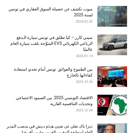
مبوب تكشف عن حصيلة السوق العقاري في تونس
لسنة 2025
2026-02-20
سيتي كارز – كيا تطلق في تونس سيارة الـدفع
الرباعي الكهربائي EV3 المتوَّجة بلقب سيارة العام
عالميًا
2026-01-14
بين الطموح والعوائق: تونس أمام تحدي استعادة
كفاءاتها بالخارج
2025-12-26
الاقتصاد التونسي 2025: بين الصمود الاجتماعي
وتحديات التنافسية القارية
2025-12-24
ﺗﯾﺗرا ﺑﺎك ﺗﻌﻠن ﻋن ﺗﻌﯾﯾن ھﯾﺛم دﺑﯾش ﻓﻲ ﻣﻧﺻب اﻟﻣدﯾر
اﻟﻌﺎم ﻟﻣﻧطﻘﺔ اﻟﻣﻐرب اﻟﻌرﺑﻲ وﻏرب أﻓرﯾﻘﯾﺎ