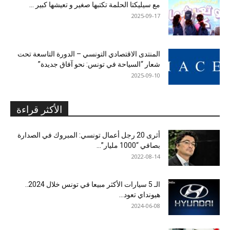
مع سيليكتا الحلمة تكتبها صغير و تعيشها كبير …
2025-09-17
المنتدى الاقتصادي التونسي – الدورة التاسعة تحت
شعار “السياحة في تونس: نحو آفاق جديدة”
2025-09-10
الأكثر قراءة
أثرى 20 رجل أعمال تونسي: المبروك في الصدارة
بصافي “1000 مليار”...
2022-08-14
الـ 5 سيارات الأكثر مبيعا في تونس خلال 2024..
هيونداي تعود...
2024-06-08