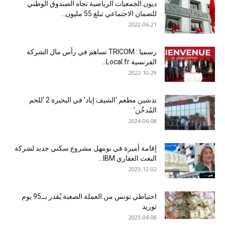
ديون الجمعيات الرياضية تجاه الصندوق الوطني
للضمان الاجتماعي تبلغ 55 مليون...
2022-06-21
رسميا : TRICOM تساهم في رأس مال الشركة
الفرنسية Local.fr...
2022-10-29
تدشين مطعم ‘الشيف إياد’ في البحيرة 2 ‘للحم
المُدخّن’
2024-06-08
إقامة أميرة في بومهل مشروع سكني جديد لشركة
البعث العقاري IBM...
2023-12-02
احتياطي تونس من العملة الصعبة يُقدر بــ95 يوم
توريد
2023-04-08