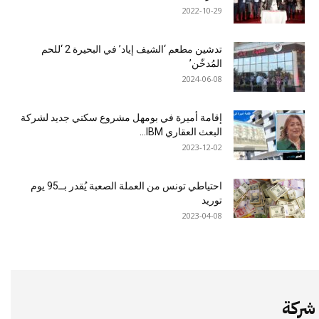
2022-10-29
تدشين مطعم ‘الشيف إياد’ في البحيرة 2 ‘للحم
المُدخّن’
2024-06-08
إقامة أميرة في بومهل مشروع سكني جديد لشركة
البعث العقاري IBM...
2023-12-02
احتياطي تونس من العملة الصعبة يُقدر بــ95 يوم
توريد
2023-04-08
شركة