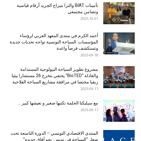
تأمينات BIAT والترا ميراج الجريد أرقام قياسية
وتضامن مجتمعي
2025-10-01
أحمد الكرم في منتدى المعهد العربي لرؤساء
المؤسسات: السياحة التونسية تواجه تحديات جديدة
وتستكشف فرصاً واعدة
2025-09-18
مشروع تطوير السياحة البيولوجية المستدامة
والعادلة “BioTED” يحتفي بتخرج 26 مستشارا بيئيا
ريفيا مختصا في مرافقة مشاريع السياحة الفلاحية
2025-09-17
مع سيليكتا الحلمة تكتبها صغير و تعيشها كبير …
2025-09-17
المنتدى الاقتصادي التونسي – الدورة التاسعة تحت
شعار “السياحة في تونس: نحو آفاق جديدة”