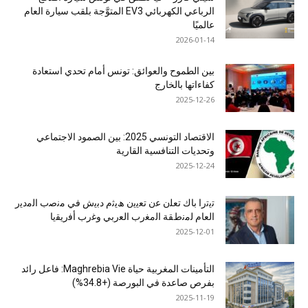
الرباعي الكهربائي EV3 المتوَّجة بلقب سيارة العام
عالميًا
2026-01-14
بين الطموح والعوائق: تونس أمام تحدي استعادة
كفاءاتها بالخارج
2025-12-26
الاقتصاد التونسي 2025: بين الصمود الاجتماعي
وتحديات التنافسية القارية
2025-12-24
ﺗﯾﺗرا ﺑﺎك ﺗﻌﻠن ﻋن ﺗﻌﯾﯾن ھﯾﺛم دﺑﯾش ﻓﻲ ﻣﻧﺻب اﻟﻣدﯾر
اﻟﻌﺎم ﻟﻣﻧطﻘﺔ اﻟﻣﻐرب اﻟﻌرﺑﻲ وﻏرب أﻓرﯾﻘﯾﺎ
2025-12-01
التأمينات المغربية حياة Maghrebia Vie: فاعل رائد
بفرص صاعدة في البورصة (+34.8%)
2025-11-19