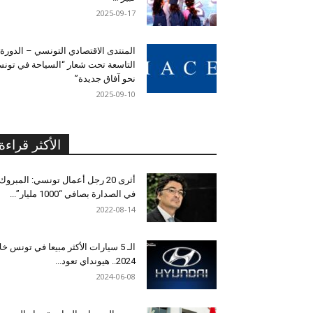
2025-09-17
المنتدى الاقتصادي التونسي – الدورة
التاسعة تحت شعار “السياحة في تون
نحو آفاق جديدة”
2025-09-10
الأكثر قراءة
أثرى 20 رجل أعمال تونسي: المبروك
في الصدارة بصافي “1000 مليار”...
2022-08-14
الـ 5 سيارات الأكثر مبيعا في تونس خل
2024.. هيونداي تعود...
2024-06-08