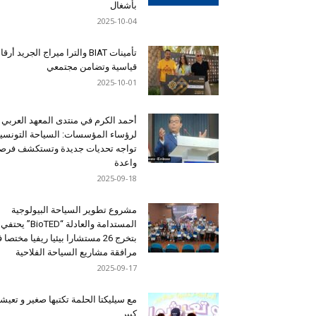
بأشغال
2025-10-04
تأمينات BIAT والترا ميراج الجريد أرق
قياسية وتضامن مجتمعي
2025-10-01
أحمد الكرم في منتدى المعهد العربي
لرؤساء المؤسسات: السياحة التونسي
تواجه تحديات جديدة وتستكشف فرصاً
واعدة
2025-09-18
مشروع تطوير السياحة البيولوجية
المستدامة والعادلة “BioTED” يحتفي
بتخرج 26 مستشارا بيئيا ريفيا مختصا
مرافقة مشاريع السياحة الفلاحية
2025-09-17
مع سيليكتا الحلمة تكتبها صغير و تعيشه
كبير …