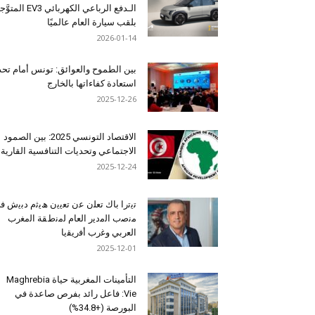
الـدفع الرباعي الكهربائي EV3 المت
بلقب سيارة العام عالميًا
2026-01-14
بين الطموح والعوائق: تونس أمام تح
استعادة كفاءاتها بالخارج
2025-12-26
الاقتصاد التونسي 2025: بين الصمود
الاجتماعي وتحديات التنافسية القارية
2025-12-24
ﺗﯾﺗرا ﺑﺎك ﺗﻌﻠن ﻋن ﺗﻌﯾﯾن ھﯾﺛم دﺑﯾش ﻓ
ﻣﻧﺻب اﻟﻣدﯾر اﻟﻌﺎم ﻟﻣﻧطﻘﺔ اﻟﻣﻐرب
اﻟﻌرﺑﻲ وﻏرب أﻓرﯾﻘﯾﺎ
2025-12-01
التأمينات المغربية حياة Maghrebia
Vie: فاعل رائد بفرص صاعدة في
البورصة (+34.8%)