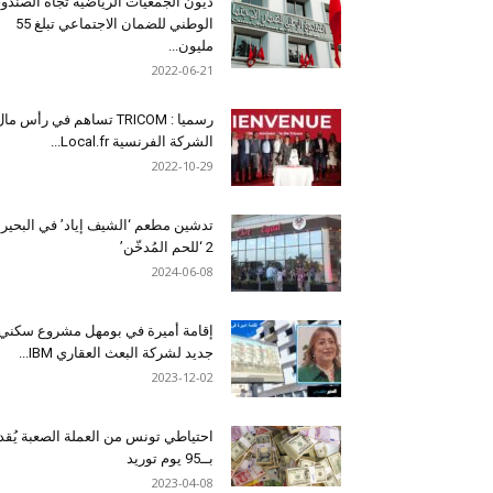
ديون الجمعيات الرياضية تجاه الصندو
الوطني للضمان الاجتماعي تبلغ 55
مليون...
2022-06-21
رسميا : TRICOM تساهم في رأس ما
الشركة الفرنسية Local.fr...
2022-10-29
تدشين مطعم ‘الشيف إياد’ في البحير
2 ‘للحم المُدخّن’
2024-06-08
إقامة أميرة في بومهل مشروع سكني
جديد لشركة البعث العقاري IBM...
2023-12-02
احتياطي تونس من العملة الصعبة يُقد
بــ95 يوم توريد
2023-04-08