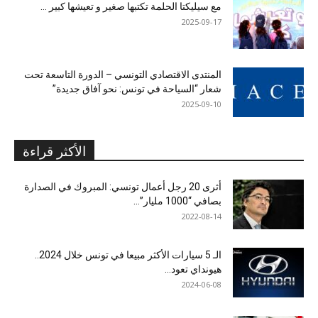
مع سيليكتا الحلمة تكتبها صغير و تعيشها كبير …
2025-09-17
المنتدى الاقتصادي التونسي – الدورة التاسعة تحت
شعار “السياحة في تونس: نحو آفاق جديدة”
2025-09-10
الأكثر قراءة
أثرى 20 رجل أعمال تونسي: المبروك في الصدارة
بصافي “1000 مليار”...
2022-08-14
الـ 5 سيارات الأكثر مبيعا في تونس خلال 2024..
هيونداي تعود...
2024-06-08