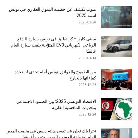
مبوب تكشف عن حصيلة السوق العقاري في تونس
لسنة 2025
2026-02-20
سيتي كارز – كيا تطلق في تونس سيارة الـدفع
الرباعي الكهربائي EV3 المتوَّجة بلقب سيارة العام
عالميًا
2026-01-14
بين الطموح والعوائق: تونس أمام تحدي استعادة
كفاءاتها بالخارج
2025-12-26
الاقتصاد التونسي 2025: بين الصمود الاجتماعي
وتحديات التنافسية القارية
2025-12-24
ﺗﯾﺗرا ﺑﺎك ﺗﻌﻠن ﻋن ﺗﻌﯾﯾن ھﯾﺛم دﺑﯾش ﻓﻲ ﻣﻧﺻب اﻟﻣدﯾر
اﻟﻌﺎم ﻟﻣﻧطﻘﺔ اﻟﻣﻐرب اﻟﻌرﺑﻲ وﻏرب أﻓرﯾﻘﯾﺎ