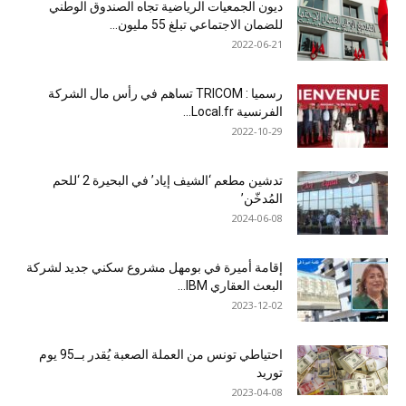
ديون الجمعيات الرياضية تجاه الصندوق الوطني
للضمان الاجتماعي تبلغ 55 مليون...
2022-06-21
رسميا : TRICOM تساهم في رأس مال الشركة
الفرنسية Local.fr...
2022-10-29
تدشين مطعم ‘الشيف إياد’ في البحيرة 2 ‘للحم
المُدخّن’
2024-06-08
إقامة أميرة في بومهل مشروع سكني جديد لشركة
البعث العقاري IBM...
2023-12-02
احتياطي تونس من العملة الصعبة يُقدر بــ95 يوم
توريد
2023-04-08