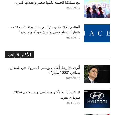
مع سيليكتا الحلمة تكتبها صغير و تعيشها كبير …
2025-09-17
المنتدى الاقتصادي التونسي – الدورة التاسعة تحت
شعار “السياحة في تونس: نحو آفاق جديدة”
2025-09-10
الأكثر قراءة
أثرى 20 رجل أعمال تونسي: المبروك في الصدارة
بصافي “1000 مليار”...
2022-08-14
الـ 5 سيارات الأكثر مبيعا في تونس خلال 2024..
هيونداي تعود...
2024-06-08