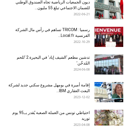
ديون الجمعيات الرياضية تجاه الصندوق الوطني
للضمان الاجتماعي تبلغ 55 مليون...
2022-06-21
رسميا : TRICOM تساهم في رأس مال الشركة
الفرنسية Local.fr...
2022-10-29
تدشين مطعم ‘الشيف إياد’ في البحيرة 2 ‘للحم
المُدخّن’
2024-06-08
إقامة أميرة في بومهل مشروع سكني جديد لشركة
البعث العقاري IBM...
2023-12-02
احتياطي تونس من العملة الصعبة يُقدر بــ95 يوم
توريد
2023-04-08