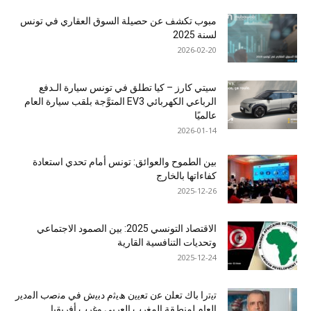
مبوب تكشف عن حصيلة السوق العقاري في تونس
لسنة 2025
2026-02-20
سيتي كارز – كيا تطلق في تونس سيارة الـدفع
الرباعي الكهربائي EV3 المتوَّجة بلقب سيارة العام
عالميًا
2026-01-14
بين الطموح والعوائق: تونس أمام تحدي استعادة
كفاءاتها بالخارج
2025-12-26
الاقتصاد التونسي 2025: بين الصمود الاجتماعي
وتحديات التنافسية القارية
2025-12-24
ﺗﯾﺗرا ﺑﺎك ﺗﻌﻠن ﻋن ﺗﻌﯾﯾن ھﯾﺛم دﺑﯾش ﻓﻲ ﻣﻧﺻب اﻟﻣدﯾر
اﻟﻌﺎم ﻟﻣﻧطﻘﺔ اﻟﻣﻐرب اﻟﻌرﺑﻲ وﻏرب أﻓرﯾﻘﯾﺎ