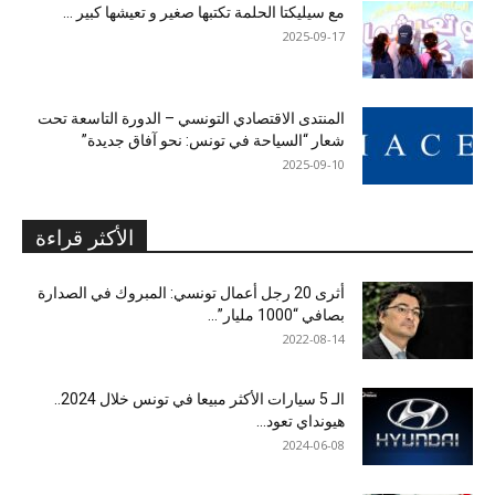
مع سيليكتا الحلمة تكتبها صغير و تعيشها كبير …
2025-09-17
المنتدى الاقتصادي التونسي – الدورة التاسعة تحت
شعار “السياحة في تونس: نحو آفاق جديدة”
2025-09-10
الأكثر قراءة
أثرى 20 رجل أعمال تونسي: المبروك في الصدارة
بصافي “1000 مليار”...
2022-08-14
الـ 5 سيارات الأكثر مبيعا في تونس خلال 2024..
هيونداي تعود...
2024-06-08