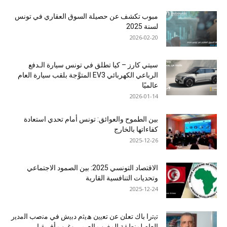
مبوب تكشف عن حصيلة السوق العقاري في تونس
لسنة 2025
2026-02-20
سيتي كارز – كيا تطلق في تونس سيارة الـدفع
الرباعي الكهربائي EV3 المتوَّجة بلقب سيارة العام
عالميًا
2026-01-14
بين الطموح والعوائق: تونس أمام تحدي استعادة
كفاءاتها بالخارج
2025-12-26
الاقتصاد التونسي 2025: بين الصمود الاجتماعي
وتحديات التنافسية القارية
2025-12-24
ﺗﯾﺗرا ﺑﺎك ﺗﻌﻠن ﻋن ﺗﻌﯾﯾن ھﯾﺛم دﺑﯾش ﻓﻲ ﻣﻧﺻب اﻟﻣدﯾر
اﻟﻌﺎم ﻟﻣﻧطﻘﺔ اﻟﻣﻐرب اﻟﻌرﺑﻲ وﻏرب أﻓرﯾﻘﯾﺎ