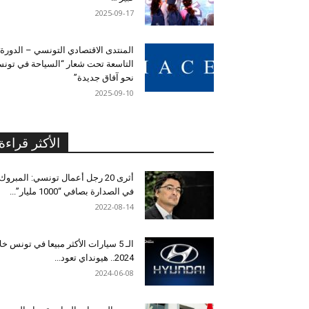
2025-09-17
المنتدى الاقتصادي التونسي – الدورة
التاسعة تحت شعار “السياحة في تون
نحو آفاق جديدة”
2025-09-10
الأكثر قراءة
أثرى 20 رجل أعمال تونسي: المبروك
في الصدارة بصافي “1000 مليار”...
2022-08-14
الـ 5 سيارات الأكثر مبيعا في تونس خل
2024.. هيونداي تعود...
2024-06-08