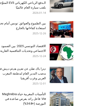
الـدفع الرباعي الكهربائي EV3 المت
بلقب سيارة العام عالميًا
2026-01-14
بين الطموح والعوائق: تونس أمام تح
استعادة كفاءاتها بالخارج
2025-12-26
الاقتصاد التونسي 2025: بين الصمود
الاجتماعي وتحديات التنافسية القارية
2025-12-24
ﺗﯾﺗرا ﺑﺎك ﺗﻌﻠن ﻋن ﺗﻌﯾﯾن ھﯾﺛم دﺑﯾش ﻓ
ﻣﻧﺻب اﻟﻣدﯾر اﻟﻌﺎم ﻟﻣﻧطﻘﺔ اﻟﻣﻐرب
اﻟﻌرﺑﻲ وﻏرب أﻓرﯾﻘﯾﺎ
2025-12-01
التأمينات المغربية حياة Maghrebia
Vie: فاعل رائد بفرص صاعدة في
البورصة (+34.8%)