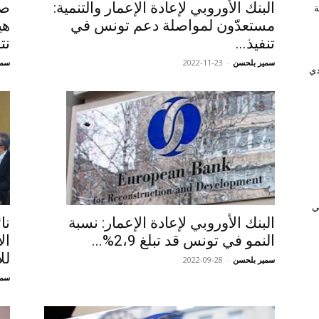
البنك الأوروبي لإعادة الإعمار والتنمية:
صن
وَّجة
مستعدّون لمواصلة دعم تونس في
هي
تنفيذ...
نت
سمير بلحسن
-
2022-11-23
سمي
دي
ﻲ
البنك الأوروبي لإعادة الإعمار: نسبة
نا
النمو في تونس قد تبلغ 2،9%...
ال
لل
سمير بلحسن
-
2022-09-28
سمي