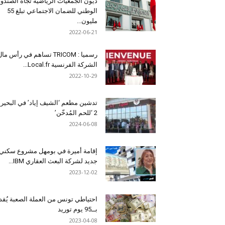
ديون الجمعيات الرياضية تجاه الصندو
الوطني للضمان الاجتماعي تبلغ 55
مليون...
2022-06-21
رسميا : TRICOM تساهم في رأس ما
الشركة الفرنسية Local.fr...
2022-10-29
تدشين مطعم ‘الشيف إياد’ في البحير
2 ‘للحم المُدخّن’
2024-06-08
إقامة أميرة في بومهل مشروع سكني
جديد لشركة البعث العقاري IBM...
2023-12-02
احتياطي تونس من العملة الصعبة يُقد
بــ95 يوم توريد
2023-04-08