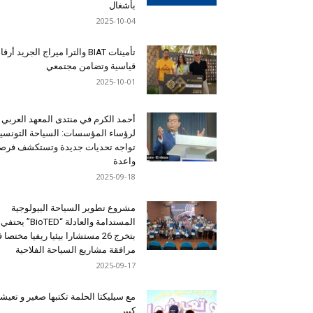
بأشغال
2025-10-04
تأمينات BIAT والترا ميراج الجريد أرق
قياسية وتضامن مجتمعي
2025-10-01
أحمد الكرم في منتدى المعهد العربي
لرؤساء المؤسسات: السياحة التونسي
تواجه تحديات جديدة وتستكشف فرصاً
واعدة
2025-09-18
مشروع تطوير السياحة البيولوجية
المستدامة والعادلة “BioTED” يحتفي
بتخرج 26 مستشارا بيئيا ريفيا مختصا
مرافقة مشاريع السياحة الفلاحية
2025-09-17
مع سيليكتا الحلمة تكتبها صغير و تعيشه
كبير …