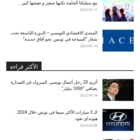
مع سيليكتا الحلمة تكتبها صغير و تعيشها كبير …
2025-09-17
المنتدى الاقتصادي التونسي – الدورة التاسعة تحت
شعار “السياحة في تونس: نحو آفاق جديدة”
2025-09-10
الأكثر قراءة
أثرى 20 رجل أعمال تونسي: المبروك في الصدارة
بصافي “1000 مليار”...
2022-08-14
الـ 5 سيارات الأكثر مبيعا في تونس خلال 2024..
هيونداي تعود...
2024-06-08