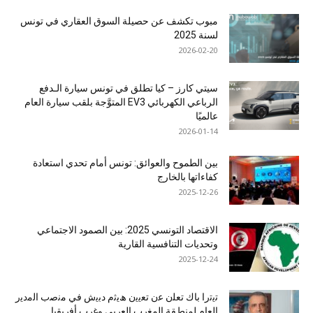
مبوب تكشف عن حصيلة السوق العقاري في تونس
لسنة 2025
2026-02-20
سيتي كارز – كيا تطلق في تونس سيارة الـدفع
الرباعي الكهربائي EV3 المتوَّجة بلقب سيارة العام
عالميًا
2026-01-14
بين الطموح والعوائق: تونس أمام تحدي استعادة
كفاءاتها بالخارج
2025-12-26
الاقتصاد التونسي 2025: بين الصمود الاجتماعي
وتحديات التنافسية القارية
2025-12-24
ﺗﯾﺗرا ﺑﺎك ﺗﻌﻠن ﻋن ﺗﻌﯾﯾن ھﯾﺛم دﺑﯾش ﻓﻲ ﻣﻧﺻب اﻟﻣدﯾر
اﻟﻌﺎم ﻟﻣﻧطﻘﺔ اﻟﻣﻐرب اﻟﻌرﺑﻲ وﻏرب أﻓرﯾﻘﯾﺎ