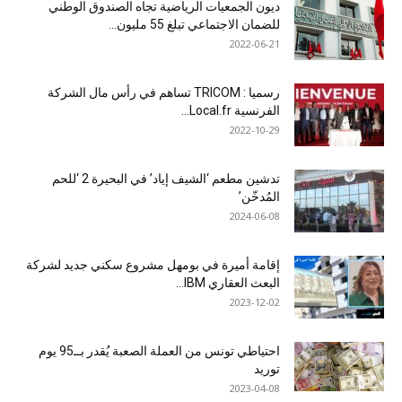
ديون الجمعيات الرياضية تجاه الصندوق الوطني
للضمان الاجتماعي تبلغ 55 مليون...
2022-06-21
رسميا : TRICOM تساهم في رأس مال الشركة
الفرنسية Local.fr...
2022-10-29
تدشين مطعم ‘الشيف إياد’ في البحيرة 2 ‘للحم
المُدخّن’
2024-06-08
إقامة أميرة في بومهل مشروع سكني جديد لشركة
البعث العقاري IBM...
2023-12-02
احتياطي تونس من العملة الصعبة يُقدر بــ95 يوم
توريد
2023-04-08