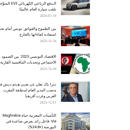
الـدفع الرباعي الكهربائي EV3 المت
بلقب سيارة العام عالميًا
2026-01-14
بين الطموح والعوائق: تونس أمام تح
استعادة كفاءاتها بالخارج
2025-12-26
الاقتصاد التونسي 2025: بين الصمود
الاجتماعي وتحديات التنافسية القارية
2025-12-24
ﺗﯾﺗرا ﺑﺎك ﺗﻌﻠن ﻋن ﺗﻌﯾﯾن ھﯾﺛم دﺑﯾش ﻓ
ﻣﻧﺻب اﻟﻣدﯾر اﻟﻌﺎم ﻟﻣﻧطﻘﺔ اﻟﻣﻐرب
اﻟﻌرﺑﻲ وﻏرب أﻓرﯾﻘﯾﺎ
2025-12-01
التأمينات المغربية حياة Maghrebia
Vie: فاعل رائد بفرص صاعدة في
البورصة (+34.8%)