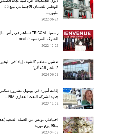
ديون الجمعيات الرياضية تجاه الصندو
الوطني للضمان الاجتماعي تبلغ 55
مليون...
2022-06-21
رسميا : TRICOM تساهم في رأس ما
الشركة الفرنسية Local.fr...
2022-10-29
تدشين مطعم ‘الشيف إياد’ في البحير
2 ‘للحم المُدخّن’
2024-06-08
إقامة أميرة في بومهل مشروع سكني
جديد لشركة البعث العقاري IBM...
2023-12-02
احتياطي تونس من العملة الصعبة يُقد
بــ95 يوم توريد
2023-04-08