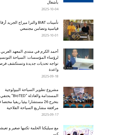
بأشغال
2025-10-04
تأمينات BIAT والترا ميراج الجريد أرق
قياسية وتضامن مجتمعي
2025-10-01
أحمد الكرم في منتدى المعهد العربي
لرؤساء المؤسسات: السياحة التونسي
تواجه تحديات جديدة وتستكشف فرصاً
واعدة
2025-09-18
مشروع تطوير السياحة البيولوجية
المستدامة والعادلة “BioTED” يحتفي
بتخرج 26 مستشارا بيئيا ريفيا مختصا
مرافقة مشاريع السياحة الفلاحية
2025-09-17
مع سيليكتا الحلمة تكتبها صغير و تعيشه
كبير …