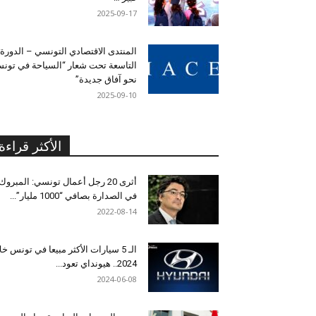
2025-09-17
المنتدى الاقتصادي التونسي – الدورة
التاسعة تحت شعار “السياحة في تون
نحو آفاق جديدة”
2025-09-10
الأكثر قراءة
أثرى 20 رجل أعمال تونسي: المبروك
في الصدارة بصافي “1000 مليار”...
2022-08-14
الـ 5 سيارات الأكثر مبيعا في تونس خل
2024.. هيونداي تعود...
2024-06-08