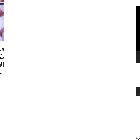
بالعربي
في
تك
ال
سمي
رة