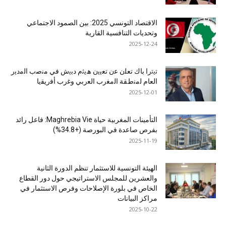
الاقتصاد التونسي 2025: بين الصمود الاجتماعي
وتحديات التنافسية القارية
2025-12-24
ﺗﯾﺗرا ﺑﺎك ﺗﻌﻠن ﻋن ﺗﻌﯾﯾن ھﯾﺛم دﺑﯾش ﻓﻲ ﻣﻧﺻب اﻟﻣدﯾر
اﻟﻌﺎم ﻟﻣﻧطﻘﺔ اﻟﻣﻐرب اﻟﻌرﺑﻲ وﻏرب أﻓرﯾﻘﯾﺎ
2025-12-01
التأمينات المغربية حياة Maghrebia Vie: فاعل رائد
بفرص صاعدة في البورصة (+34.8%)
2025-11-19
الهيئة التونسية للاستثمار تنظم الدورة الثانية
والعشرين للمجلس الاستراتيجي حول دور القطاع
الخاص في بلورة الإصلاحات وفرص الاستثمار في
مراكز البيانات
2025-10-22