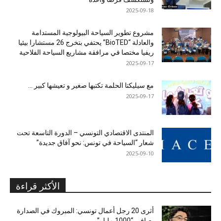
2025-09-18
مشروع تطوير السياحة البيولوجية المستدامة
والعادلة “BioTED” يحتفي بتخرج 26 مستشارا بيئيا
ريفيا مختصا في مرافقة مشاريع السياحة الفلاحية
2025-09-17
مع سيليكتا الحلمة تكتبها صغير و تعيشها كبير …
2025-09-17
المنتدى الاقتصادي التونسي – الدورة التاسعة تحت
شعار “السياحة في تونس: نحو آفاق جديدة”
2025-09-10
الأكثر قراءة
أثرى 20 رجل أعمال تونسي: المبروك في الصدارة
بصافي “1000 مليار”...