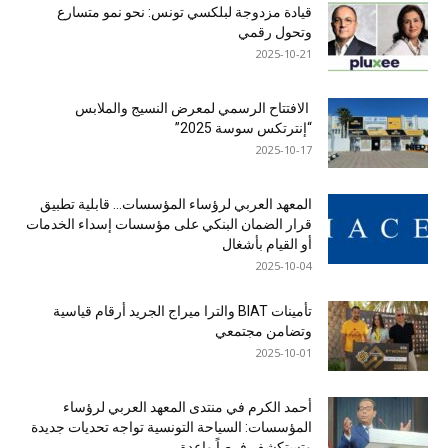
قيادة مزدوجة لبلكسي تونس: نحو نمو متسارع
وتحول رقمي
2025-10-21
الافتتاح الرسمي لمعرض النسيج والملابس
“إنترتكس سوسة 2025”
2025-10-17
المعهد العربي لرؤساء المؤسسات… قابلية تطبيق
قرار الضمان البنكي على مؤسسات إسداء الخدمات
أو القيام بأشغال
2025-10-04
تأمينات BIAT والترا ميراج الجريد أرقام قياسية
وتضامن مجتمعي
2025-10-01
أحمد الكرم في منتدى المعهد العربي لرؤساء
المؤسسات: السياحة التونسية تواجه تحديات جديدة
وتستكشف فرصاً واعدة