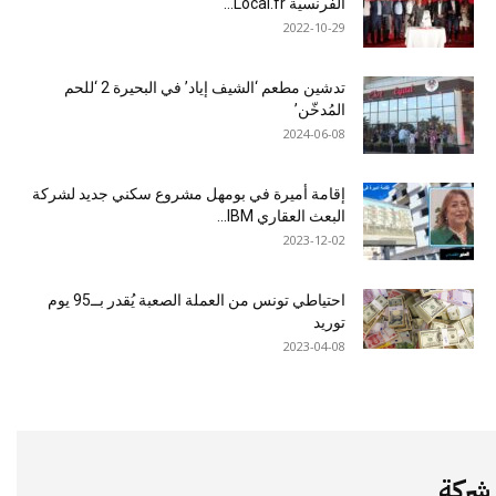
الفرنسية Local.fr...
2022-10-29
تدشين مطعم ‘الشيف إياد’ في البحيرة 2 ‘للحم
المُدخّن’
2024-06-08
إقامة أميرة في بومهل مشروع سكني جديد لشركة
البعث العقاري IBM...
2023-12-02
احتياطي تونس من العملة الصعبة يُقدر بــ95 يوم
توريد
2023-04-08
شركة