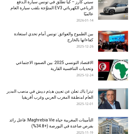
سيتي كارز – كيا تطلق في تونس سيارة الـدفع
الرباعي الكهربائي EV3 المتوَّجة بلقب سيارة العام
عالميًا
2026-01-14
بين الطموح والعوائق: تونس أمام تحدي استعادة
كفاءاتها بالخارج
2025-12-26
الاقتصاد التونسي 2025: بين الصمود الاجتماعي
وتحديات التنافسية القارية
2025-12-24
ﺗﯾﺗرا ﺑﺎك ﺗﻌﻠن ﻋن ﺗﻌﯾﯾن ھﯾﺛم دﺑﯾش ﻓﻲ ﻣﻧﺻب اﻟﻣدﯾر
اﻟﻌﺎم ﻟﻣﻧطﻘﺔ اﻟﻣﻐرب اﻟﻌرﺑﻲ وﻏرب أﻓرﯾﻘﯾﺎ
2025-12-01
التأمينات المغربية حياة Maghrebia Vie: فاعل رائد
بفرص صاعدة في البورصة (+34.8%)
2025-11-19