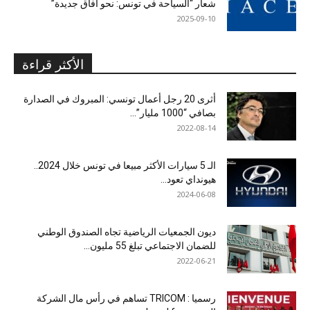
شعار “السياحة في تونس: نحو آفاق جديدة”
2025-09-10
الأكثر قراءة
أثرى 20 رجل أعمال تونسي: المبروك في الصدارة
بصافي “1000 مليار”...
2022-08-14
الـ 5 سيارات الأكثر مبيعا في تونس خلال 2024..
هيونداي تعود...
2024-06-08
ديون الجمعيات الرياضية تجاه الصندوق الوطني
للضمان الاجتماعي تبلغ 55 مليون...
2022-06-21
رسميا : TRICOM تساهم في رأس مال الشركة