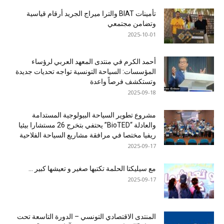
تأمينات BIAT والترا ميراج الجريد أرقام قياسية
وتضامن مجتمعي
2025-10-01
أحمد الكرم في منتدى المعهد العربي لرؤساء
المؤسسات: السياحة التونسية تواجه تحديات جديدة
وتستكشف فرصاً واعدة
2025-09-18
مشروع تطوير السياحة البيولوجية المستدامة
والعادلة “BioTED” يحتفي بتخرج 26 مستشارا بيئيا
ريفيا مختصا في مرافقة مشاريع السياحة الفلاحية
2025-09-17
مع سيليكتا الحلمة تكتبها صغير و تعيشها كبير …
2025-09-17
المنتدى الاقتصادي التونسي – الدورة التاسعة تحت