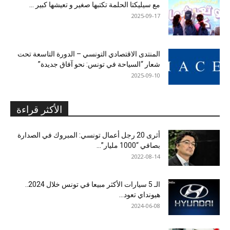
مع سيليكتا الحلمة تكتبها صغير و تعيشها كبير …
2025-09-17
المنتدى الاقتصادي التونسي – الدورة التاسعة تحت
شعار “السياحة في تونس: نحو آفاق جديدة”
2025-09-10
الأكثر قراءة
أثرى 20 رجل أعمال تونسي: المبروك في الصدارة
بصافي “1000 مليار”...
2022-08-14
الـ 5 سيارات الأكثر مبيعا في تونس خلال 2024..
هيونداي تعود...
2024-06-08