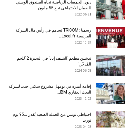
ديون الجمعيات الرياضية تجاه الصندوق الوطني
للضمان الاجتماعي تبلغ 55 مليون...
2022-06-21
رسميا : TRICOM تساهم في رأس مال الشركة
الفرنسية Local.fr...
2022-10-29
تدشين مطعم ‘الشيف إياد’ في البحيرة 2 ‘للحم
المُدخّن’
2024-06-08
إقامة أميرة في بومهل مشروع سكني جديد لشركة
البعث العقاري IBM...
2023-12-02
احتياطي تونس من العملة الصعبة يُقدر بــ95 يوم
توريد
2023-04-08