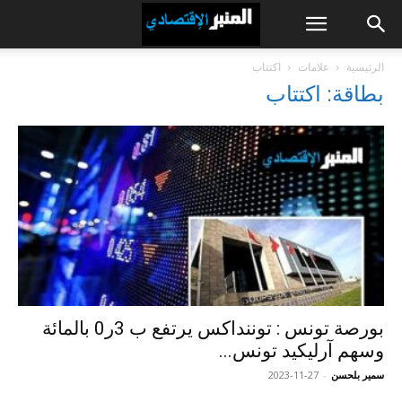
الرئيسية
علامات
اكتتاب
بطاقة: اكتتاب
بورصة تونس : توننداكس يرتفع ب 3ر0 بالمائة
وسهم آرليكيد تونس...
سمير بلحسن
-
2023-11-27