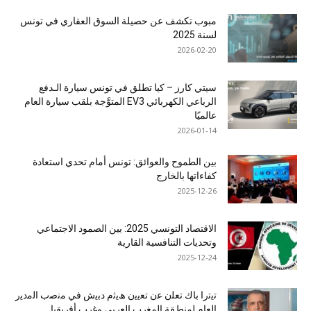
مبوب تكشف عن حصيلة السوق العقاري في تونس
لسنة 2025
2026-02-20
سيتي كارز – كيا تطلق في تونس سيارة الـدفع
الرباعي الكهربائي EV3 المتوَّجة بلقب سيارة العام
عالميًا
2026-01-14
بين الطموح والعوائق: تونس أمام تحدي استعادة
كفاءاتها بالخارج
2025-12-26
الاقتصاد التونسي 2025: بين الصمود الاجتماعي
وتحديات التنافسية القارية
2025-12-24
ﺗﯾﺗرا ﺑﺎك ﺗﻌﻠن ﻋن ﺗﻌﯾﯾن ھﯾﺛم دﺑﯾش ﻓﻲ ﻣﻧﺻب اﻟﻣدﯾر
اﻟﻌﺎم ﻟﻣﻧطﻘﺔ اﻟﻣﻐرب اﻟﻌرﺑﻲ وﻏرب أﻓرﯾﻘﯾﺎ