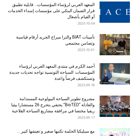
المعهد العربي لرؤساء المؤسسات… قابلية تطبيق
قرار الضمان البنكي على مؤسسات إسداء الخدمات
أو القيام بأشغال
2025-10-04
تأمينات BIAT والترا ميراج الجريد أرقام قياسية
وتضامن مجتمعي
2025-10-01
أحمد الكرم في منتدى المعهد العربي لرؤساء
المؤسسات: السياحة التونسية تواجه تحديات جديدة
وتستكشف فرصاً واعدة
2025-09-18
مشروع تطوير السياحة البيولوجية المستدامة
والعادلة “BioTED” يحتفي بتخرج 26 مستشارا بيئيا
ريفيا مختصا في مرافقة مشاريع السياحة الفلاحية
2025-09-17
مع سيليكتا الحلمة تكتبها صغير و تعيشها كبير …