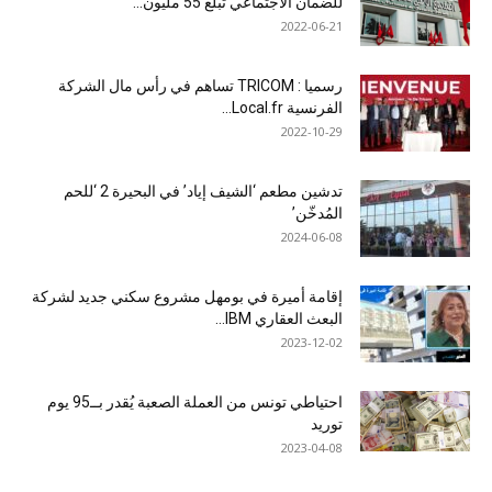
للضمان الاجتماعي تبلغ 55 مليون...
2022-06-21
رسميا : TRICOM تساهم في رأس مال الشركة
الفرنسية Local.fr...
2022-10-29
تدشين مطعم ‘الشيف إياد’ في البحيرة 2 ‘للحم
المُدخّن’
2024-06-08
إقامة أميرة في بومهل مشروع سكني جديد لشركة
البعث العقاري IBM...
2023-12-02
احتياطي تونس من العملة الصعبة يُقدر بــ95 يوم
توريد
2023-04-08