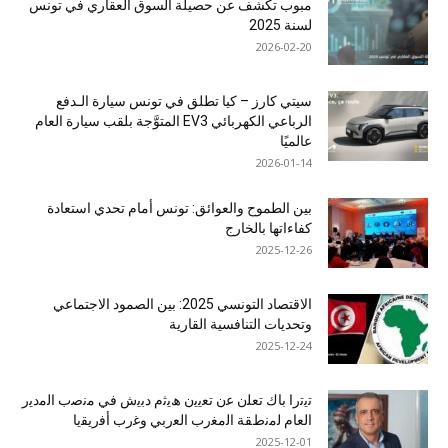
مبوب تكشف عن حصيلة السوق العقاري في تونس
لسنة 2025
2026-02-20
سيتي كارز – كيا تطلق في تونس سيارة الـدفع
الرباعي الكهربائي EV3 المتوَّجة بلقب سيارة العام
عالميًا
2026-01-14
بين الطموح والعوائق: تونس أمام تحدي استعادة
كفاءاتها بالخارج
2025-12-26
الاقتصاد التونسي 2025: بين الصمود الاجتماعي
وتحديات التنافسية القارية
2025-12-24
ﺗﯾﺗرا ﺑﺎك ﺗﻌﻠن ﻋن ﺗﻌﯾﯾن ھﯾﺛم دﺑﯾش ﻓﻲ ﻣﻧﺻب اﻟﻣدﯾر
اﻟﻌﺎم ﻟﻣﻧطﻘﺔ اﻟﻣﻐرب اﻟﻌرﺑﻲ وﻏرب أﻓرﯾﻘﯾﺎ
2025-12-01