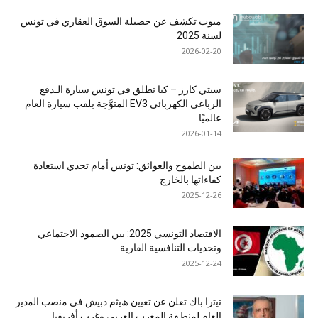
مبوب تكشف عن حصيلة السوق العقاري في تونس
لسنة 2025
2026-02-20
سيتي كارز – كيا تطلق في تونس سيارة الـدفع
الرباعي الكهربائي EV3 المتوَّجة بلقب سيارة العام
عالميًا
2026-01-14
بين الطموح والعوائق: تونس أمام تحدي استعادة
كفاءاتها بالخارج
2025-12-26
الاقتصاد التونسي 2025: بين الصمود الاجتماعي
وتحديات التنافسية القارية
2025-12-24
ﺗﯾﺗرا ﺑﺎك ﺗﻌﻠن ﻋن ﺗﻌﯾﯾن ھﯾﺛم دﺑﯾش ﻓﻲ ﻣﻧﺻب اﻟﻣدﯾر
اﻟﻌﺎم ﻟﻣﻧطﻘﺔ اﻟﻣﻐرب اﻟﻌرﺑﻲ وﻏرب أﻓرﯾﻘﯾﺎ