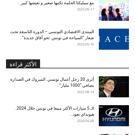
مع سيليكتا الحلمة تكتبها صغير و تعيشها كبير …
2025-09-17
المنتدى الاقتصادي التونسي – الدورة التاسعة تحت
شعار “السياحة في تونس: نحو آفاق جديدة”
2025-09-10
الأكثر قراءة
أثرى 20 رجل أعمال تونسي: المبروك في الصدارة
بصافي “1000 مليار”...
2022-08-14
الـ 5 سيارات الأكثر مبيعا في تونس خلال 2024..
هيونداي تعود...
2024-06-08