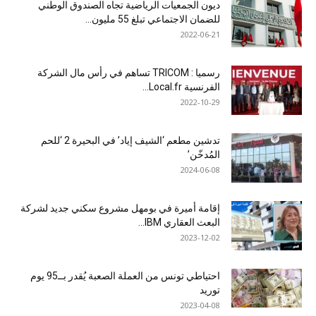
ديون الجمعيات الرياضية تجاه الصندوق الوطني
للضمان الاجتماعي تبلغ 55 مليون...
2022-06-21
رسميا : TRICOM تساهم في رأس مال الشركة
الفرنسية Local.fr...
2022-10-29
تدشين مطعم ‘الشيف إياد’ في البحيرة 2 ‘للحم
المُدخّن’
2024-06-08
إقامة أميرة في بومهل مشروع سكني جديد لشركة
البعث العقاري IBM...
2023-12-02
احتياطي تونس من العملة الصعبة يُقدر بــ95 يوم
توريد
2023-04-08