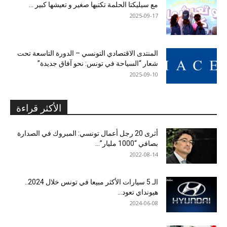
مع سيليكتا الحلمة تكتبها صغير و تعيشها كبير …
2025-09-17
المنتدى الاقتصادي التونسي – الدورة التاسعة تحت
شعار “السياحة في تونس: نحو آفاق جديدة”
2025-09-10
الأكثر قراءة
أثرى 20 رجل أعمال تونسي: المبروك في الصدارة
بصافي “1000 مليار”...
2022-08-14
الـ 5 سيارات الأكثر مبيعا في تونس خلال 2024..
هيونداي تعود...
2024-06-08