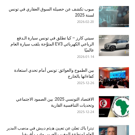
مبوب تكشف عن حصيلة السوق العقاري في تونس
لسنة 2025
2026-02-20
سيتي كارز – كيا تطلق في تونس سيارة الـدفع
الرباعي الكهربائي EV3 المتوَّجة بلقب سيارة العام
عالميًا
2026-01-14
بين الطموح والعوائق: تونس أمام تحدي استعادة
كفاءاتها بالخارج
2025-12-26
الاقتصاد التونسي 2025: بين الصمود الاجتماعي
وتحديات التنافسية القارية
2025-12-24
ﺗﯾﺗرا ﺑﺎك ﺗﻌﻠن ﻋن ﺗﻌﯾﯾن ھﯾﺛم دﺑﯾش ﻓﻲ ﻣﻧﺻب اﻟﻣدﯾر
اﻟﻌﺎم ﻟﻣﻧطﻘﺔ اﻟﻣﻐرب اﻟﻌرﺑﻲ وﻏرب أﻓرﯾﻘﯾﺎ