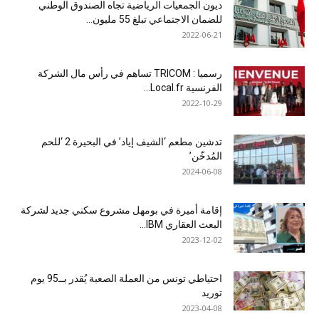
ديون الجمعيات الرياضية تجاه الصندوق الوطني
للضمان الاجتماعي تبلغ 55 مليون...
2022-06-21
رسميا : TRICOM تساهم في رأس مال الشركة
الفرنسية Local.fr...
2022-10-29
تدشين مطعم ‘الشيف إياد’ في البحيرة 2 ‘للحم
المُدخّن’
2024-06-08
إقامة أميرة في بومهل مشروع سكني جديد لشركة
البعث العقاري IBM...
2023-12-02
احتياطي تونس من العملة الصعبة يُقدر بــ95 يوم
توريد
2023-04-08