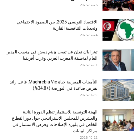
2025-12-26
الاقتصاد التونسي 2025: بين الصمود الاجتماعي
وتحديات التنافسية القارية
2025-12-24
ﺗﯾﺗرا ﺑﺎك ﺗﻌﻠن ﻋن ﺗﻌﯾﯾن ھﯾﺛم دﺑﯾش ﻓﻲ ﻣﻧﺻب اﻟﻣدﯾر
اﻟﻌﺎم ﻟﻣﻧطﻘﺔ اﻟﻣﻐرب اﻟﻌرﺑﻲ وﻏرب أﻓرﯾﻘﯾﺎ
2025-12-01
التأمينات المغربية حياة Maghrebia Vie: فاعل رائد
بفرص صاعدة في البورصة (+34.8%)
2025-11-19
الهيئة التونسية للاستثمار تنظم الدورة الثانية
والعشرين للمجلس الاستراتيجي حول دور القطاع
الخاص في بلورة الإصلاحات وفرص الاستثمار في
مراكز البيانات
2025-10-22