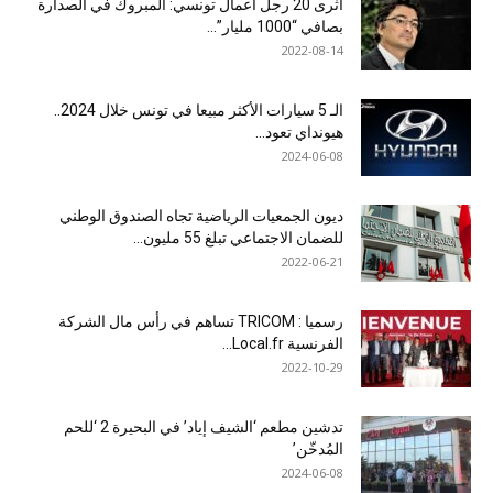
أثرى 20 رجل أعمال تونسي: المبروك في الصدارة
بصافي “1000 مليار”...
2022-08-14
الـ 5 سيارات الأكثر مبيعا في تونس خلال 2024..
هيونداي تعود...
2024-06-08
ديون الجمعيات الرياضية تجاه الصندوق الوطني
للضمان الاجتماعي تبلغ 55 مليون...
2022-06-21
رسميا : TRICOM تساهم في رأس مال الشركة
الفرنسية Local.fr...
2022-10-29
تدشين مطعم ‘الشيف إياد’ في البحيرة 2 ‘للحم
المُدخّن’
2024-06-08