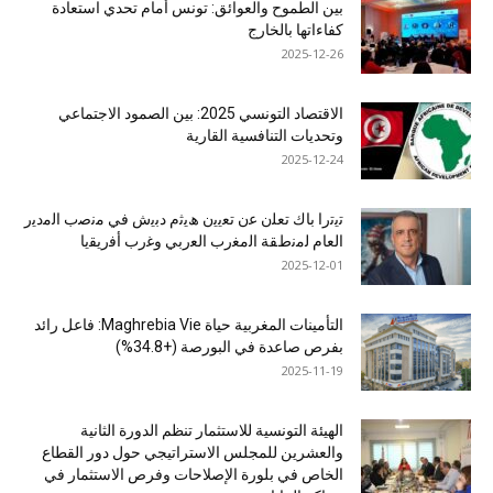
بين الطموح والعوائق: تونس أمام تحدي استعادة
كفاءاتها بالخارج
2025-12-26
الاقتصاد التونسي 2025: بين الصمود الاجتماعي
وتحديات التنافسية القارية
2025-12-24
ﺗﯾﺗرا ﺑﺎك ﺗﻌﻠن ﻋن ﺗﻌﯾﯾن ھﯾﺛم دﺑﯾش ﻓﻲ ﻣﻧﺻب اﻟﻣدﯾر
اﻟﻌﺎم ﻟﻣﻧطﻘﺔ اﻟﻣﻐرب اﻟﻌرﺑﻲ وﻏرب أﻓرﯾﻘﯾﺎ
2025-12-01
التأمينات المغربية حياة Maghrebia Vie: فاعل رائد
بفرص صاعدة في البورصة (+34.8%)
2025-11-19
الهيئة التونسية للاستثمار تنظم الدورة الثانية
والعشرين للمجلس الاستراتيجي حول دور القطاع
الخاص في بلورة الإصلاحات وفرص الاستثمار في