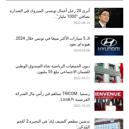
أثرى 20 رجل أعمال تونسي: المبروك في الصدارة
بصافي “1000 مليار”...
2022-08-14
الـ 5 سيارات الأكثر مبيعا في تونس خلال 2024..
هيونداي تعود...
2024-06-08
ديون الجمعيات الرياضية تجاه الصندوق الوطني
للضمان الاجتماعي تبلغ 55 مليون...
2022-06-21
رسميا : TRICOM تساهم في رأس مال الشركة
الفرنسية Local.fr...
2022-10-29
تدشين مطعم ‘الشيف إياد’ في البحيرة 2 ‘للحم
المُدخّن’