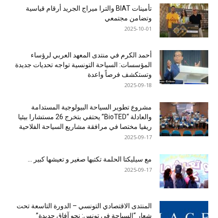
تأمينات BIAT والترا ميراج الجريد أرقام قياسية
وتضامن مجتمعي
2025-10-01
أحمد الكرم في منتدى المعهد العربي لرؤساء
المؤسسات: السياحة التونسية تواجه تحديات جديدة
وتستكشف فرصاً واعدة
2025-09-18
مشروع تطوير السياحة البيولوجية المستدامة
والعادلة “BioTED” يحتفي بتخرج 26 مستشارا بيئيا
ريفيا مختصا في مرافقة مشاريع السياحة الفلاحية
2025-09-17
مع سيليكتا الحلمة تكتبها صغير و تعيشها كبير …
2025-09-17
المنتدى الاقتصادي التونسي – الدورة التاسعة تحت
شعار “السياحة في تونس: نحو آفاق جديدة”