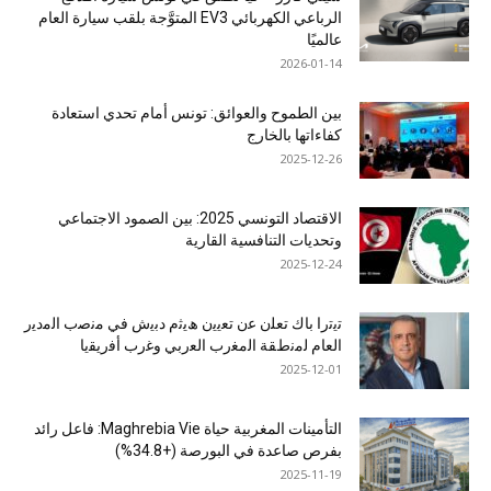
الرباعي الكهربائي EV3 المتوَّجة بلقب سيارة العام
عالميًا
2026-01-14
بين الطموح والعوائق: تونس أمام تحدي استعادة
كفاءاتها بالخارج
2025-12-26
الاقتصاد التونسي 2025: بين الصمود الاجتماعي
وتحديات التنافسية القارية
2025-12-24
ﺗﯾﺗرا ﺑﺎك ﺗﻌﻠن ﻋن ﺗﻌﯾﯾن ھﯾﺛم دﺑﯾش ﻓﻲ ﻣﻧﺻب اﻟﻣدﯾر
اﻟﻌﺎم ﻟﻣﻧطﻘﺔ اﻟﻣﻐرب اﻟﻌرﺑﻲ وﻏرب أﻓرﯾﻘﯾﺎ
2025-12-01
التأمينات المغربية حياة Maghrebia Vie: فاعل رائد
بفرص صاعدة في البورصة (+34.8%)
2025-11-19