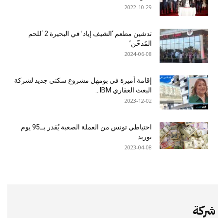
2022-10-29
تدشين مطعم ‘الشيف إياد’ في البحيرة 2 ‘للحم
المُدخّن’
2024-06-08
إقامة أميرة في بومهل مشروع سكني جديد لشركة
البعث العقاري IBM...
2023-12-02
احتياطي تونس من العملة الصعبة يُقدر بــ95 يوم
توريد
2023-04-08
شركة