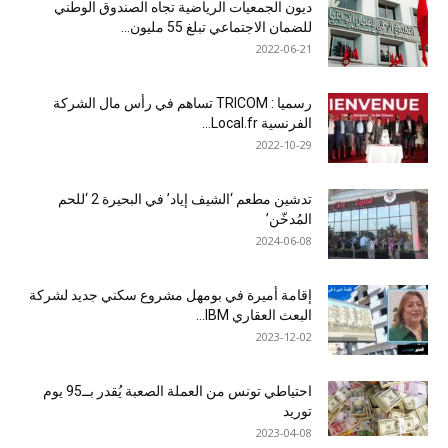
ديون الجمعيات الرياضية تجاه الصندوق الوطني
للضمان الاجتماعي تبلغ 55 مليون...
2022-06-21
رسميا : TRICOM تساهم في رأس مال الشركة
الفرنسية Local.fr...
2022-10-29
تدشين مطعم ‘الشيف إياد’ في البحيرة 2 ‘للحم
المُدخّن’
2024-06-08
إقامة أميرة في بومهل مشروع سكني جديد لشركة
البعث العقاري IBM...
2023-12-02
احتياطي تونس من العملة الصعبة يُقدر بــ95 يوم
توريد
2023-04-08