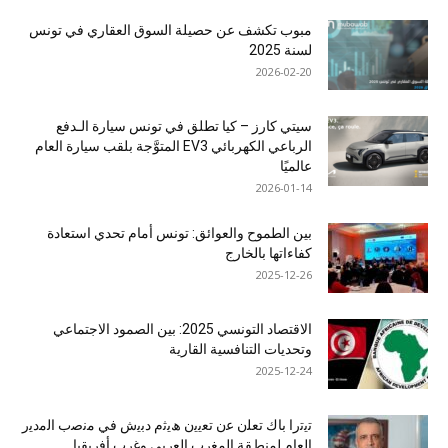
مبوب تكشف عن حصيلة السوق العقاري في تونس
لسنة 2025
2026-02-20
سيتي كارز – كيا تطلق في تونس سيارة الـدفع
الرباعي الكهربائي EV3 المتوَّجة بلقب سيارة العام
عالميًا
2026-01-14
بين الطموح والعوائق: تونس أمام تحدي استعادة
كفاءاتها بالخارج
2025-12-26
الاقتصاد التونسي 2025: بين الصمود الاجتماعي
وتحديات التنافسية القارية
2025-12-24
ﺗﯾﺗرا ﺑﺎك ﺗﻌﻠن ﻋن ﺗﻌﯾﯾن ھﯾﺛم دﺑﯾش ﻓﻲ ﻣﻧﺻب اﻟﻣدﯾر
اﻟﻌﺎم ﻟﻣﻧطﻘﺔ اﻟﻣﻐرب اﻟﻌرﺑﻲ وﻏرب أﻓرﯾﻘﯾﺎ