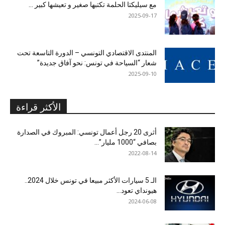
مع سيليكتا الحلمة تكتبها صغير و تعيشها كبير …
2025-09-17
المنتدى الاقتصادي التونسي – الدورة التاسعة تحت
شعار “السياحة في تونس: نحو آفاق جديدة”
2025-09-10
الأكثر قراءة
أثرى 20 رجل أعمال تونسي: المبروك في الصدارة
بصافي “1000 مليار”...
2022-08-14
الـ 5 سيارات الأكثر مبيعا في تونس خلال 2024..
هيونداي تعود...
2024-06-08