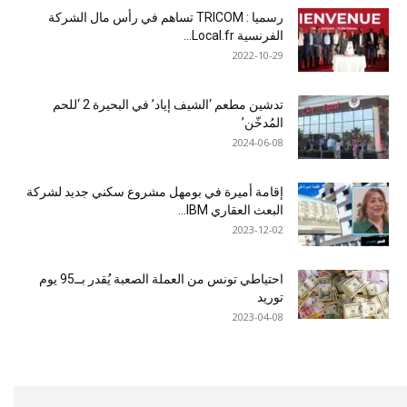
رسميا : TRICOM تساهم في رأس مال الشركة
الفرنسية Local.fr...
2022-10-29
تدشين مطعم ‘الشيف إياد’ في البحيرة 2 ‘للحم
المُدخّن’
2024-06-08
إقامة أميرة في بومهل مشروع سكني جديد لشركة
البعث العقاري IBM...
2023-12-02
احتياطي تونس من العملة الصعبة يُقدر بــ95 يوم
توريد
2023-04-08