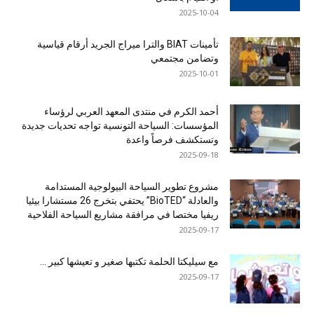
2025-10-04
تأمينات BIAT والترا ميراج الجريد أرقام قياسية
وتضامن مجتمعي
2025-10-01
أحمد الكرم في منتدى المعهد العربي لرؤساء
المؤسسات: السياحة التونسية تواجه تحديات جديدة
وتستكشف فرصاً واعدة
2025-09-18
مشروع تطوير السياحة البيولوجية المستدامة
والعادلة “BioTED” يحتفي بتخرج 26 مستشارا بيئيا
ريفيا مختصا في مرافقة مشاريع السياحة الفلاحية
2025-09-17
مع سيليكتا الحلمة تكتبها صغير و تعيشها كبير …
2025-09-17