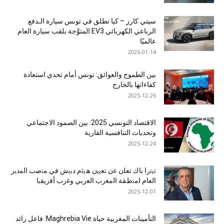
سيتي كارز – كيا تطلق في تونس سيارة الـدفع
الرباعي الكهربائي EV3 المتوَّجة بلقب سيارة العام
عالميًا
2026-01-14
بين الطموح والعوائق: تونس أمام تحدي استعادة
كفاءاتها بالخارج
2025-12-26
الاقتصاد التونسي 2025: بين الصمود الاجتماعي
وتحديات التنافسية القارية
2025-12-24
ﺗﯾﺗرا ﺑﺎك ﺗﻌﻠن ﻋن ﺗﻌﯾﯾن ھﯾﺛم دﺑﯾش ﻓﻲ ﻣﻧﺻب اﻟﻣدﯾر
اﻟﻌﺎم ﻟﻣﻧطﻘﺔ اﻟﻣﻐرب اﻟﻌرﺑﻲ وﻏرب أﻓرﯾﻘﯾﺎ
2025-12-01
التأمينات المغربية حياة Maghrebia Vie: فاعل رائد