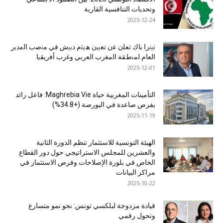
وتحديات التنافسية القارية
2025-12-24
ﺗﯾﺗرا ﺑﺎك ﺗﻌﻠن ﻋن ﺗﻌﯾﯾن ھﯾﺛم دﺑﯾش ﻓﻲ ﻣﻧﺻب اﻟﻣدﯾر
اﻟﻌﺎم ﻟﻣﻧطﻘﺔ اﻟﻣﻐرب اﻟﻌرﺑﻲ وﻏرب أﻓرﯾﻘﯾﺎ
2025-12-01
التأمينات المغربية حياة Maghrebia Vie: فاعل رائد
بفرص صاعدة في البورصة (+34.8%)
2025-11-19
الهيئة التونسية للاستثمار تنظم الدورة الثانية
والعشرين للمجلس الاستراتيجي حول دور القطاع
الخاص في بلورة الإصلاحات وفرص الاستثمار في
مراكز البيانات
2025-10-22
قيادة مزدوجة لبلكسي تونس: نحو نمو متسارع
وتحول رقمي