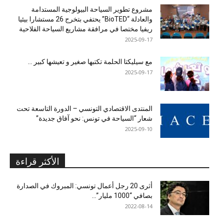
مشروع تطوير السياحة البيولوجية المستدامة
والعادلة “BioTED” يحتفي بتخرج 26 مستشارا بيئيا
ريفيا مختصا في مرافقة مشاريع السياحة الفلاحية
2025-09-17
مع سيليكتا الحلمة تكتبها صغير و تعيشها كبير …
2025-09-17
المنتدى الاقتصادي التونسي – الدورة التاسعة تحت
شعار “السياحة في تونس: نحو آفاق جديدة”
2025-09-10
الأكثر قراءة
أثرى 20 رجل أعمال تونسي: المبروك في الصدارة
بصافي “1000 مليار”...
2022-08-14