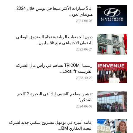
الـ 5 سيارات الأكثر مبيعا في تونس خلال 2024..
هيونداي تعود...
2024-06-08
ديون الجمعيات الرياضية تجاه الصندوق الوطني
للضمان الاجتماعي تبلغ 55 مليون...
2022-06-21
رسميا : TRICOM تساهم في رأس مال الشركة
الفرنسية Local.fr...
2022-10-29
تدشين مطعم ‘الشيف إياد’ في البحيرة 2 ‘للحم
المُدخّن’
2024-06-08
إقامة أميرة في بومهل مشروع سكني جديد لشركة
البعث العقاري IBM...