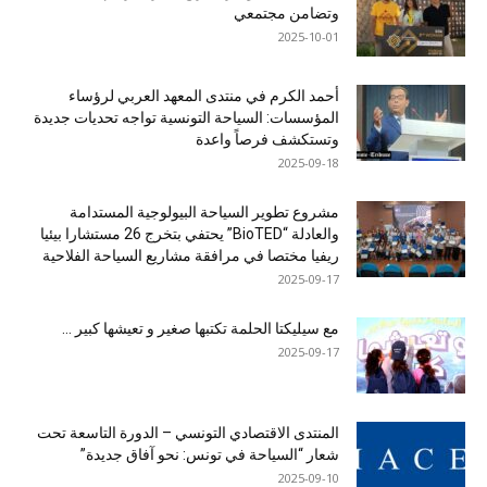
وتضامن مجتمعي
2025-10-01
أحمد الكرم في منتدى المعهد العربي لرؤساء
المؤسسات: السياحة التونسية تواجه تحديات جديدة
وتستكشف فرصاً واعدة
2025-09-18
مشروع تطوير السياحة البيولوجية المستدامة
والعادلة “BioTED” يحتفي بتخرج 26 مستشارا بيئيا
ريفيا مختصا في مرافقة مشاريع السياحة الفلاحية
2025-09-17
مع سيليكتا الحلمة تكتبها صغير و تعيشها كبير …
2025-09-17
المنتدى الاقتصادي التونسي – الدورة التاسعة تحت
شعار “السياحة في تونس: نحو آفاق جديدة”
2025-09-10