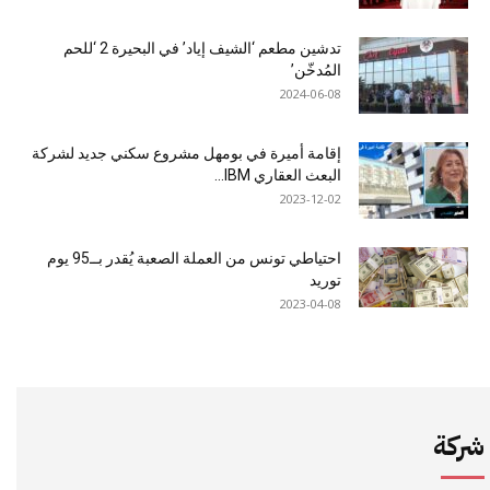
تدشين مطعم ‘الشيف إياد’ في البحيرة 2 ‘للحم
المُدخّن’
2024-06-08
إقامة أميرة في بومهل مشروع سكني جديد لشركة
البعث العقاري IBM...
2023-12-02
احتياطي تونس من العملة الصعبة يُقدر بــ95 يوم
توريد
2023-04-08
شركة