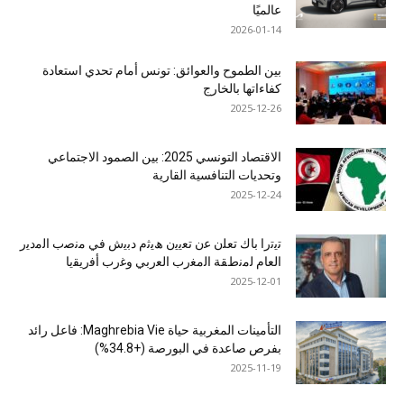
عالميًا
2026-01-14
بين الطموح والعوائق: تونس أمام تحدي استعادة
كفاءاتها بالخارج
2025-12-26
الاقتصاد التونسي 2025: بين الصمود الاجتماعي
وتحديات التنافسية القارية
2025-12-24
ﺗﯾﺗرا ﺑﺎك ﺗﻌﻠن ﻋن ﺗﻌﯾﯾن ھﯾﺛم دﺑﯾش ﻓﻲ ﻣﻧﺻب اﻟﻣدﯾر
اﻟﻌﺎم ﻟﻣﻧطﻘﺔ اﻟﻣﻐرب اﻟﻌرﺑﻲ وﻏرب أﻓرﯾﻘﯾﺎ
2025-12-01
التأمينات المغربية حياة Maghrebia Vie: فاعل رائد
بفرص صاعدة في البورصة (+34.8%)
2025-11-19