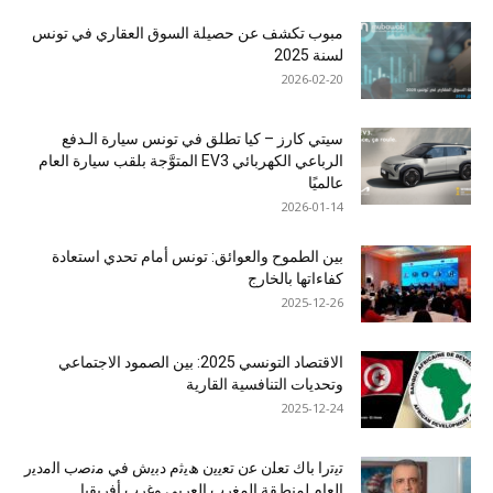
مبوب تكشف عن حصيلة السوق العقاري في تونس
لسنة 2025
2026-02-20
سيتي كارز – كيا تطلق في تونس سيارة الـدفع
الرباعي الكهربائي EV3 المتوَّجة بلقب سيارة العام
عالميًا
2026-01-14
بين الطموح والعوائق: تونس أمام تحدي استعادة
كفاءاتها بالخارج
2025-12-26
الاقتصاد التونسي 2025: بين الصمود الاجتماعي
وتحديات التنافسية القارية
2025-12-24
ﺗﯾﺗرا ﺑﺎك ﺗﻌﻠن ﻋن ﺗﻌﯾﯾن ھﯾﺛم دﺑﯾش ﻓﻲ ﻣﻧﺻب اﻟﻣدﯾر
اﻟﻌﺎم ﻟﻣﻧطﻘﺔ اﻟﻣﻐرب اﻟﻌرﺑﻲ وﻏرب أﻓرﯾﻘﯾﺎ