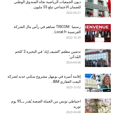
ديون الجمعيات الرياضية تجاه الصندوق الوطني
للضمان الاجتماعي تبلغ 55 مليون...
2022-06-21
رسميا : TRICOM تساهم في رأس مال الشركة
الفرنسية Local.fr...
2022-10-29
تدشين مطعم ‘الشيف إياد’ في البحيرة 2 ‘للحم
المُدخّن’
2024-06-08
إقامة أميرة في بومهل مشروع سكني جديد لشركة
البعث العقاري IBM...
2023-12-02
احتياطي تونس من العملة الصعبة يُقدر بــ95 يوم
توريد
2023-04-08