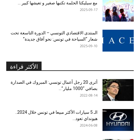
مع سيليكتا الحلمة تكتبها صغير و تعيشها كبير …
2025-09-17
المنتدى الاقتصادي التونسي – الدورة التاسعة تحت
شعار “السياحة في تونس: نحو آفاق جديدة”
2025-09-10
الأكثر قراءة
أثرى 20 رجل أعمال تونسي: المبروك في الصدارة
بصافي “1000 مليار”...
2022-08-14
الـ 5 سيارات الأكثر مبيعا في تونس خلال 2024..
هيونداي تعود...
2024-06-08