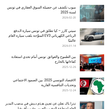
مبوب تكشف عن حصيلة السوق العقاري في تونس
لسنة 2025
2026-02-20
سيتي كارز – كيا تطلق في تونس سيارة الـدفع
الرباعي الكهربائي EV3 المتوَّجة بلقب سيارة العام
عالميًا
2026-01-14
بين الطموح والعوائق: تونس أمام تحدي استعادة
كفاءاتها بالخارج
2025-12-26
الاقتصاد التونسي 2025: بين الصمود الاجتماعي
وتحديات التنافسية القارية
2025-12-24
ﺗﯾﺗرا ﺑﺎك ﺗﻌﻠن ﻋن ﺗﻌﯾﯾن ھﯾﺛم دﺑﯾش ﻓﻲ ﻣﻧﺻب اﻟﻣدﯾر
اﻟﻌﺎم ﻟﻣﻧطﻘﺔ اﻟﻣﻐرب اﻟﻌرﺑﻲ وﻏرب أﻓرﯾﻘﯾﺎ