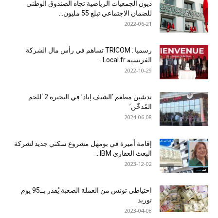
ديون الجمعيات الرياضية تجاه الصندوق الوطني
للضمان الاجتماعي تبلغ 55 مليون...
2022-06-21
رسميا : TRICOM تساهم في رأس مال الشركة
الفرنسية Local.fr...
2022-10-29
تدشين مطعم ‘الشيف إياد’ في البحيرة 2 ‘للحم
المُدخّن’
2024-06-08
إقامة أميرة في بومهل مشروع سكني جديد لشركة
البعث العقاري IBM...
2023-12-02
احتياطي تونس من العملة الصعبة يُقدر بــ95 يوم
توريد
2023-04-08