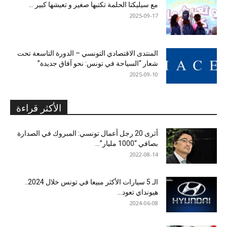
مع سيليكتا الحلمة تكتبها صغير و تعيشها كبير …
2025-09-17
المنتدى الاقتصادي التونسي – الدورة التاسعة تحت
شعار “السياحة في تونس: نحو آفاق جديدة”
2025-09-10
الأكثر قراءة
أثرى 20 رجل أعمال تونسي: المبروك في الصدارة
بصافي “1000 مليار”...
2022-08-14
الـ 5 سيارات الأكثر مبيعا في تونس خلال 2024..
هيونداي تعود...
2024-06-08