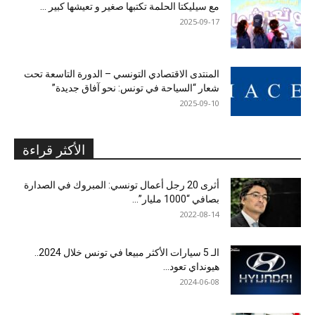
مع سيليكتا الحلمة تكتبها صغير و تعيشها كبير …
2025-09-17
المنتدى الاقتصادي التونسي – الدورة التاسعة تحت
شعار “السياحة في تونس: نحو آفاق جديدة”
2025-09-10
الأكثر قراءة
أثرى 20 رجل أعمال تونسي: المبروك في الصدارة
بصافي “1000 مليار”...
2022-08-14
الـ 5 سيارات الأكثر مبيعا في تونس خلال 2024..
هيونداي تعود...
2024-06-08