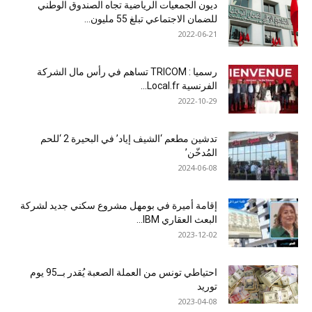
ديون الجمعيات الرياضية تجاه الصندوق الوطني
للضمان الاجتماعي تبلغ 55 مليون...
2022-06-21
رسميا : TRICOM تساهم في رأس مال الشركة
الفرنسية Local.fr...
2022-10-29
تدشين مطعم ‘الشيف إياد’ في البحيرة 2 ‘للحم
المُدخّن’
2024-06-08
إقامة أميرة في بومهل مشروع سكني جديد لشركة
البعث العقاري IBM...
2023-12-02
احتياطي تونس من العملة الصعبة يُقدر بــ95 يوم
توريد
2023-04-08