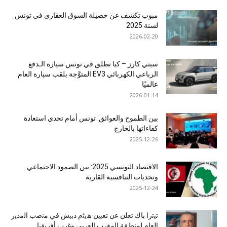
مبوب تكشف عن حصيلة السوق العقاري في تونس
لسنة 2025
2026-02-20
سيتي كارز – كيا تطلق في تونس سيارة الـدفع
الرباعي الكهربائي EV3 المتوَّجة بلقب سيارة العام
عالميًا
2026-01-14
بين الطموح والعوائق: تونس أمام تحدي استعادة
كفاءاتها بالخارج
2025-12-26
الاقتصاد التونسي 2025: بين الصمود الاجتماعي
وتحديات التنافسية القارية
2025-12-24
ﺗﯾﺗرا ﺑﺎك ﺗﻌﻠن ﻋن ﺗﻌﯾﯾن ھﯾﺛم دﺑﯾش ﻓﻲ ﻣﻧﺻب اﻟﻣدﯾر
اﻟﻌﺎم ﻟﻣﻧطﻘﺔ اﻟﻣﻐرب اﻟﻌرﺑﻲ وﻏرب أﻓرﯾﻘﯾﺎ