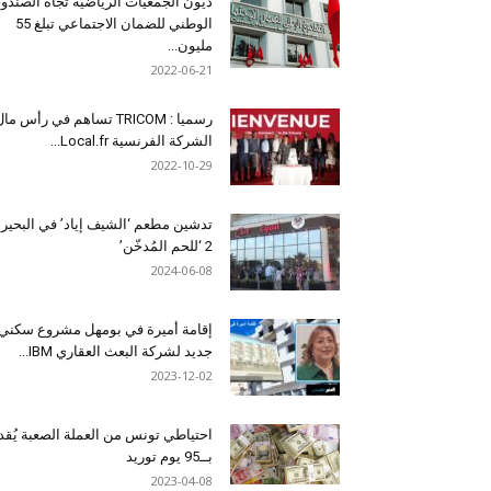
ديون الجمعيات الرياضية تجاه الصندو
الوطني للضمان الاجتماعي تبلغ 55
مليون...
2022-06-21
رسميا : TRICOM تساهم في رأس ما
الشركة الفرنسية Local.fr...
2022-10-29
تدشين مطعم ‘الشيف إياد’ في البحير
2 ‘للحم المُدخّن’
2024-06-08
إقامة أميرة في بومهل مشروع سكني
جديد لشركة البعث العقاري IBM...
2023-12-02
احتياطي تونس من العملة الصعبة يُقد
بــ95 يوم توريد
2023-04-08