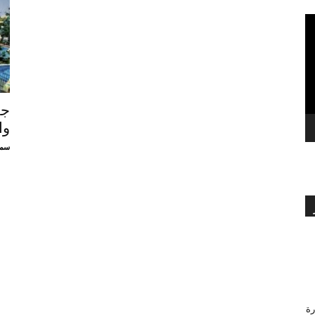
بالعربي
جر
وا
سمي
رة