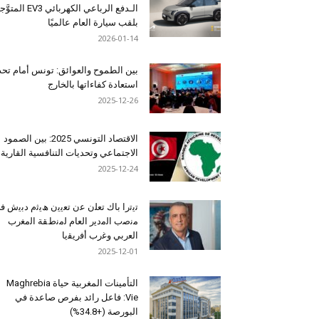
الـدفع الرباعي الكهربائي EV3 المت
بلقب سيارة العام عالميًا
2026-01-14
بين الطموح والعوائق: تونس أمام تح
استعادة كفاءاتها بالخارج
2025-12-26
الاقتصاد التونسي 2025: بين الصمود
الاجتماعي وتحديات التنافسية القارية
2025-12-24
ﺗﯾﺗرا ﺑﺎك ﺗﻌﻠن ﻋن ﺗﻌﯾﯾن ھﯾﺛم دﺑﯾش ﻓ
ﻣﻧﺻب اﻟﻣدﯾر اﻟﻌﺎم ﻟﻣﻧطﻘﺔ اﻟﻣﻐرب
اﻟﻌرﺑﻲ وﻏرب أﻓرﯾﻘﯾﺎ
2025-12-01
التأمينات المغربية حياة Maghrebia
Vie: فاعل رائد بفرص صاعدة في
البورصة (+34.8%)