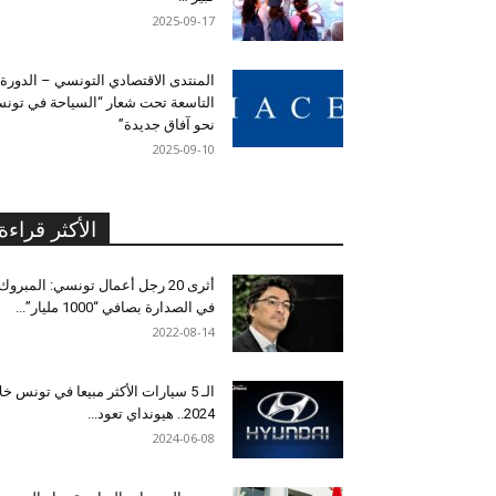
2025-09-17
المنتدى الاقتصادي التونسي – الدورة
التاسعة تحت شعار “السياحة في تون
نحو آفاق جديدة”
2025-09-10
الأكثر قراءة
أثرى 20 رجل أعمال تونسي: المبروك
في الصدارة بصافي “1000 مليار”...
2022-08-14
الـ 5 سيارات الأكثر مبيعا في تونس خل
2024.. هيونداي تعود...
2024-06-08