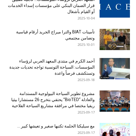
قرار الضمان البنكي على مؤسسات إسداء الخدمات
أو القيام بأشغال
2025-10-04
تأمينات BIAT والترا ميراج الجريد أرقام قياسية
وتضامن مجتمعي
2025-10-01
أحمد الكرم في منتدى المعهد العربي لرؤساء
المؤسسات: السياحة التونسية تواجه تحديات جديدة
وتستكشف فرصاً واعدة
2025-09-18
مشروع تطوير السياحة البيولوجية المستدامة
والعادلة “BioTED” يحتفي بتخرج 26 مستشارا بيئيا
ريفيا مختصا في مرافقة مشاريع السياحة الفلاحية
2025-09-17
مع سيليكتا الحلمة تكتبها صغير و تعيشها كبير …
2025-09-17