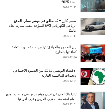
لسنة 2025
2026-02-20
سيتي كارز – كيا تطلق في تونس سيارة الـدفع
الرباعي الكهربائي EV3 المتوَّجة بلقب سيارة العام
عالميًا
2026-01-14
بين الطموح والعوائق: تونس أمام تحدي استعادة
كفاءاتها بالخارج
2025-12-26
الاقتصاد التونسي 2025: بين الصمود الاجتماعي
وتحديات التنافسية القارية
2025-12-24
ﺗﯾﺗرا ﺑﺎك ﺗﻌﻠن ﻋن ﺗﻌﯾﯾن ھﯾﺛم دﺑﯾش ﻓﻲ ﻣﻧﺻب اﻟﻣدﯾر
اﻟﻌﺎم ﻟﻣﻧطﻘﺔ اﻟﻣﻐرب اﻟﻌرﺑﻲ وﻏرب أﻓرﯾﻘﯾﺎ
2025-12-01