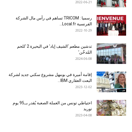
2022-06-21
رسميا : TRICOM تساهم في رأس مال الشركة
الفرنسية Local.fr...
2022-10-29
تدشين مطعم ‘الشيف إياد’ في البحيرة 2 ‘للحم
المُدخّن’
2024-06-08
إقامة أميرة في بومهل مشروع سكني جديد لشركة
البعث العقاري IBM...
2023-12-02
احتياطي تونس من العملة الصعبة يُقدر بــ95 يوم
توريد
2023-04-08