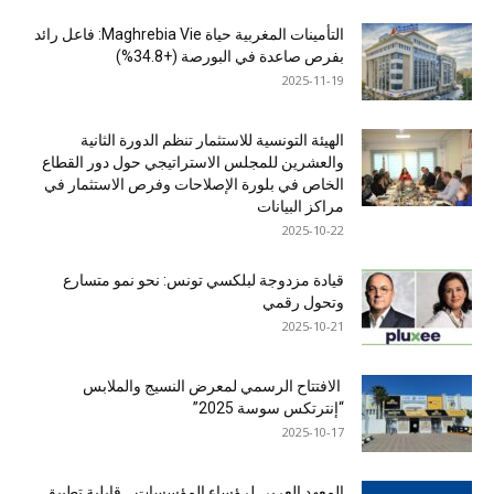
التأمينات المغربية حياة Maghrebia Vie: فاعل رائد
بفرص صاعدة في البورصة (+34.8%)
2025-11-19
الهيئة التونسية للاستثمار تنظم الدورة الثانية
والعشرين للمجلس الاستراتيجي حول دور القطاع
الخاص في بلورة الإصلاحات وفرص الاستثمار في
مراكز البيانات
2025-10-22
قيادة مزدوجة لبلكسي تونس: نحو نمو متسارع
وتحول رقمي
2025-10-21
الافتتاح الرسمي لمعرض النسيج والملابس
“إنترتكس سوسة 2025”
2025-10-17
المعهد العربي لرؤساء المؤسسات… قابلية تطبيق