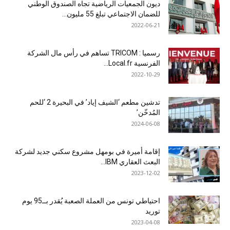
ديون الجمعيات الرياضية تجاه الصندوق الوطني
للضمان الاجتماعي تبلغ 55 مليون...
2022-06-21
رسميا : TRICOM تساهم في رأس مال الشركة
الفرنسية Local.fr...
2022-10-29
تدشين مطعم ‘الشيف إياد’ في البحيرة 2 ‘للحم
المُدخّن’
2024-06-08
إقامة أميرة في بومهل مشروع سكني جديد لشركة
البعث العقاري IBM...
2023-12-02
احتياطي تونس من العملة الصعبة يُقدر بــ95 يوم
توريد
2023-04-08