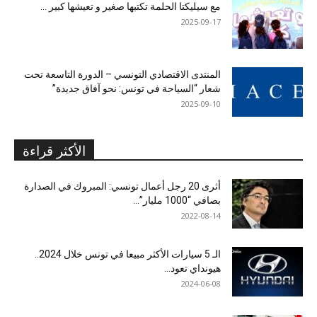
مع سيليكتا الحلمة تكتبها صغير و تعيشها كبير …
2025-09-17
المنتدى الاقتصادي التونسي – الدورة التاسعة تحت
شعار “السياحة في تونس: نحو آفاق جديدة”
2025-09-10
الأكثر قراءة
أثرى 20 رجل أعمال تونسي: المبروك في الصدارة
بصافي “1000 مليار”...
2022-08-14
الـ 5 سيارات الأكثر مبيعا في تونس خلال 2024..
هيونداي تعود...
2024-06-08