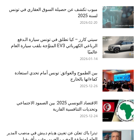
مبوب تكشف عن حصيلة السوق العقاري في تونس
لسنة 2025
2026-02-20
سيتي كارز – كيا تطلق في تونس سيارة الـدفع
الرباعي الكهربائي EV3 المتوَّجة بلقب سيارة العام
عالميًا
2026-01-14
بين الطموح والعوائق: تونس أمام تحدي استعادة
كفاءاتها بالخارج
2025-12-26
الاقتصاد التونسي 2025: بين الصمود الاجتماعي
وتحديات التنافسية القارية
2025-12-24
ﺗﯾﺗرا ﺑﺎك ﺗﻌﻠن ﻋن ﺗﻌﯾﯾن ھﯾﺛم دﺑﯾش ﻓﻲ ﻣﻧﺻب اﻟﻣدﯾر
اﻟﻌﺎم ﻟﻣﻧطﻘﺔ اﻟﻣﻐرب اﻟﻌرﺑﻲ وﻏرب أﻓرﯾﻘﯾﺎ