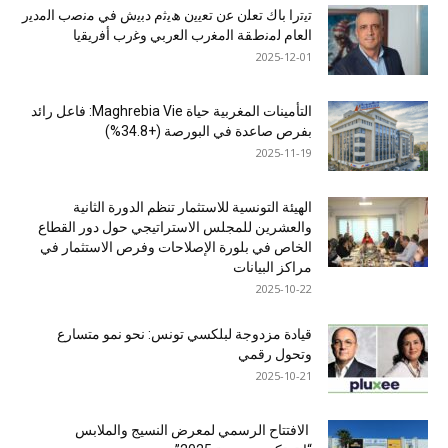
ﺗﯾﺗرا ﺑﺎك ﺗﻌﻠن ﻋن ﺗﻌﯾﯾن ھﯾﺛم دﺑﯾش ﻓﻲ ﻣﻧﺻب اﻟﻣدﯾر
اﻟﻌﺎم ﻟﻣﻧطﻘﺔ اﻟﻣﻐرب اﻟﻌرﺑﻲ وﻏرب أﻓرﯾﻘﯾﺎ
2025-12-01
التأمينات المغربية حياة Maghrebia Vie: فاعل رائد
بفرص صاعدة في البورصة (+34.8%)
2025-11-19
الهيئة التونسية للاستثمار تنظم الدورة الثانية
والعشرين للمجلس الاستراتيجي حول دور القطاع
الخاص في بلورة الإصلاحات وفرص الاستثمار في
مراكز البيانات
2025-10-22
قيادة مزدوجة لبلكسي تونس: نحو نمو متسارع
وتحول رقمي
2025-10-21
الافتتاح الرسمي لمعرض النسيج والملابس