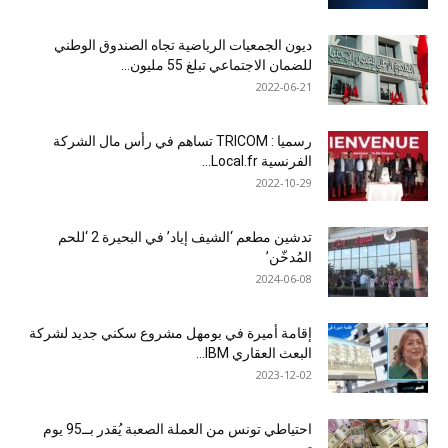
ديون الجمعيات الرياضية تجاه الصندوق الوطني
للضمان الاجتماعي تبلغ 55 مليون...
2022-06-21
رسميا : TRICOM تساهم في رأس مال الشركة
الفرنسية Local.fr...
2022-10-29
تدشين مطعم ‘الشيف إياد’ في البحيرة 2 ‘للحم
المُدخّن’
2024-06-08
إقامة أميرة في بومهل مشروع سكني جديد لشركة
البعث العقاري IBM...
2023-12-02
احتياطي تونس من العملة الصعبة يُقدر بــ95 يوم