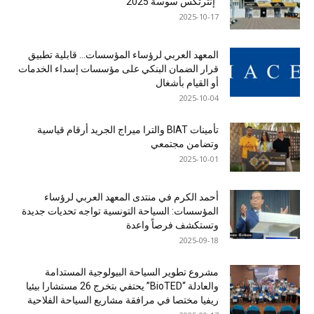
“إنترتكس سوسة 2025”
2025-10-17
المعهد العربي لرؤساء المؤسسات… قابلية تطبيق
قرار الضمان البنكي على مؤسسات إسداء الخدمات
أو القيام بأشغال
2025-10-04
تأمينات BIAT والترا ميراج الجريد أرقام قياسية
وتضامن مجتمعي
2025-10-01
أحمد الكرم في منتدى المعهد العربي لرؤساء
المؤسسات: السياحة التونسية تواجه تحديات جديدة
وتستكشف فرصاً واعدة
2025-09-18
مشروع تطوير السياحة البيولوجية المستدامة
والعادلة “BioTED” يحتفي بتخرج 26 مستشارا بيئيا
ريفيا مختصا في مرافقة مشاريع السياحة الفلاحية