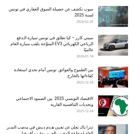
مبوب تكشف عن حصيلة السوق العقاري في تونس
لسنة 2025
2026-02-20
سيتي كارز – كيا تطلق في تونس سيارة الـدفع
الرباعي الكهربائي EV3 المتوَّجة بلقب سيارة العام
عالميًا
2026-01-14
بين الطموح والعوائق: تونس أمام تحدي استعادة
كفاءاتها بالخارج
2025-12-26
الاقتصاد التونسي 2025: بين الصمود الاجتماعي
وتحديات التنافسية القارية
2025-12-24
ﺗﯾﺗرا ﺑﺎك ﺗﻌﻠن ﻋن ﺗﻌﯾﯾن ھﯾﺛم دﺑﯾش ﻓﻲ ﻣﻧﺻب اﻟﻣدﯾر
اﻟﻌﺎم ﻟﻣﻧطﻘﺔ اﻟﻣﻐرب اﻟﻌرﺑﻲ وﻏرب أﻓرﯾﻘﯾﺎ