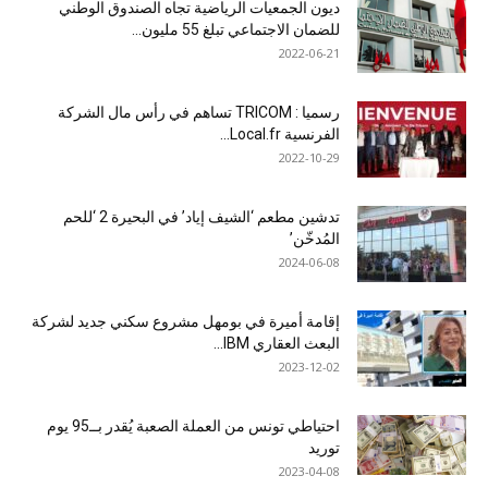
ديون الجمعيات الرياضية تجاه الصندوق الوطني
للضمان الاجتماعي تبلغ 55 مليون...
2022-06-21
رسميا : TRICOM تساهم في رأس مال الشركة
الفرنسية Local.fr...
2022-10-29
تدشين مطعم ‘الشيف إياد’ في البحيرة 2 ‘للحم
المُدخّن’
2024-06-08
إقامة أميرة في بومهل مشروع سكني جديد لشركة
البعث العقاري IBM...
2023-12-02
احتياطي تونس من العملة الصعبة يُقدر بــ95 يوم
توريد
2023-04-08