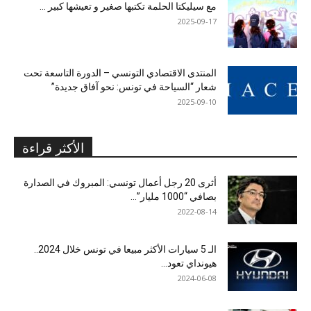
مع سيليكتا الحلمة تكتبها صغير و تعيشها كبير …
2025-09-17
المنتدى الاقتصادي التونسي – الدورة التاسعة تحت
شعار “السياحة في تونس: نحو آفاق جديدة”
2025-09-10
الأكثر قراءة
أثرى 20 رجل أعمال تونسي: المبروك في الصدارة
بصافي “1000 مليار”...
2022-08-14
الـ 5 سيارات الأكثر مبيعا في تونس خلال 2024..
هيونداي تعود...
2024-06-08